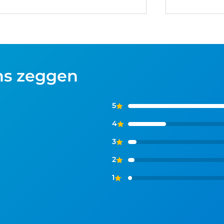
ns zeggen
5
4
3
2
1