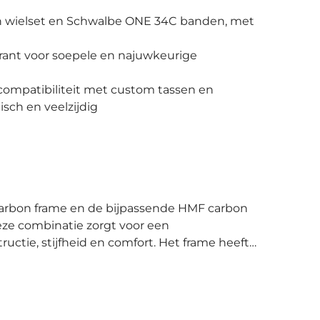
 wielset en Schwalbe ONE 34C banden, met
arant voor soepele en najuwkeurige
 compatibiliteit met custom tassen en
sch en veelzijdig
eze combinatie zorgt voor een
uctie, stijfheid en comfort. Het frame heeft
gende achtervorken, wat resulteert in
ge 'stack' en korte 'reach', wat zorgt voor
2x12 groepset. Dit levert snelle, precieze en