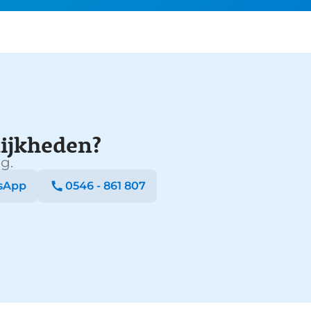
ijkheden?
g.
sApp
0546 - 861 807