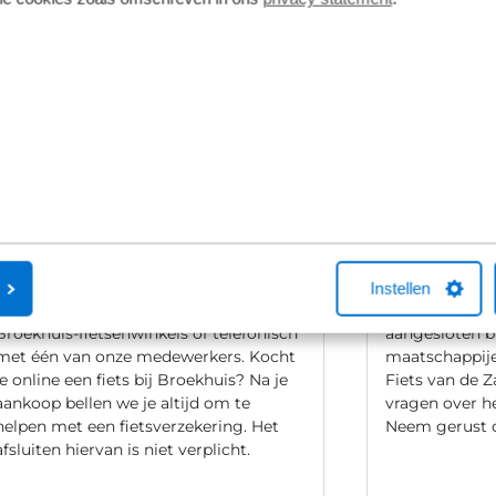
Fietsverzekering
Fietslease
Een Kingpolis voor Broekhuis
Bij Broekhuis
Instellen
Fietsverzekering sluit je af in één van de
adres om een f
Broekhuis-fietsenwinkels of telefonisch
aangesloten b
met één van onze medewerkers. Kocht
maatschappij
je online een fiets bij Broekhuis? Na je
Fiets van de Z
aankoop bellen we je altijd om te
vragen over he
helpen met een fietsverzekering. Het
Neem gerust c
afsluiten hiervan is niet verplicht.