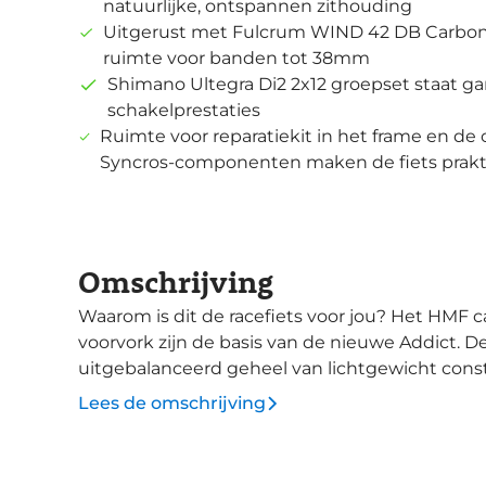
natuurlijke, ontspannen zithouding
Uitgerust met Fulcrum WIND 42 DB Carbon
ruimte voor banden tot 38mm
Shimano Ultegra Di2 2x12 groepset staat g
schakelprestaties
Ruimte voor reparatiekit in het frame en de
Syncros-componenten maken de fiets prakti
Omschrijving
Waarom is dit de racefiets voor jou? Het HMF carbon frame en de bijpassende HMF carbon
voorvork zijn de basis van de nieuwe Addict. D
uitgebalanceerd geheel van lichtgewicht constr
verfijnde slanke buisprofielen en verlaagde lig
Lees de omschrijving
uitstekend comfort. De geometrie is kent een ho
een meer natuurlijke en rechte zitpositie. Deze Addict 20 is uitgerust met de nauwkeurig
schakelende, elektronische Shimano Ultegra Di2 