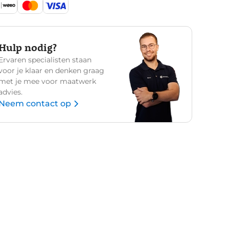
Hulp nodig?
Ervaren specialisten staan
voor je klaar en denken graag
met je mee voor maatwerk
advies.
Neem contact op