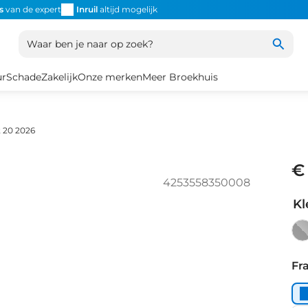
s
van de expert
Inruil
altijd mogelijk
Altijd snel de
juiste fiets
Uniek
Waar ben je naar op zoek?
ur
Schade
Zakelijk
Onze merken
Meer Broekhuis
t 20 2026
€
4253558350008
Kl
Tu
gr
Fr