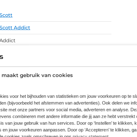
he schijfremmen zorgen voor krachtige en
omstandigheden. De Fulcrum WIND 42 DB
Scott
oor een snelle en stabiele rit. De Addict is
ed, wat extra comfort en grip biedt op
Scott Addict
aratiekit in de onderbuis, waardoor je nooit
Addict
ets uitbreiden met een custom frame-tas die
Endurance racefiets
 essentials. Voor snelle reparaties is er
uur verwerkt, waarmee je een T25- en H6-
Addict HMF Carbon Endurance geometry,
tegratie met een D-vormige zadelpen en een
Replaceable UDH Derailleur Hanger Internal
 maakt gebruik van cookies
listische en geavanceerde uitstraling van de
cable routing Integrated storage
Schijfremmen
kies voor het bijhouden van statistieken om jouw voorkeuren op te s
en (bijvoorbeeld het afstemmen van advertenties). Ook delen we inf
site met onze partners voor social media, adverteren en analyse. De
ens combineren met andere informatie die jij aan ze hebt verstrekt 
s van jouw gebruik van hun services. Door op ‘Instellen’ te klikken, 
vering van de leverancier. Op basis van beschikbaarheid of
 en jouw voorkeuren aanpassen. Door op ‘Accepteren’ te klikken, ga
lle cookies zoals omschreven in ons
privacy statement
.