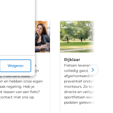
Rijklaar
 ben je aan het goede
Fietsen leveren we 100% rijk
Weigeren
iets te leasen. Wij zijn
volledig gecontroleerd, va
ij meerdere lease
afgemonteerd en voorzien 
en en hebben onze eigen
preventief onderhoud door
aak-regeling. Heb je
monteurs. Zo ben je verzek
t leasen van een fiets?
directe en veilige ritten. Let
ontact met ons op.
sportfietsen worden meesta
pedalen geleverd.