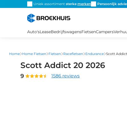
Overslaan
snel de
juiste fiets
Uniek assortiment
sterke
merken
Persoonlijk advie
en
naar
de
inhoud
Auto's
Lease
Bedrijfswagens
Fietsen
Campers
Verhu
gaan
Home
Home Fietsen
Fietsen
Racefietsen
Endurance
Scott Addic
Scott Addict 20 2026
9
1586 reviews