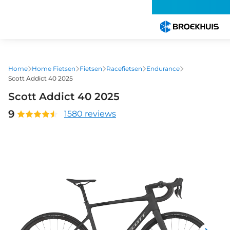
Overslaan
en
naar
de
inhoud
gaan
Home
Home Fietsen
Fietsen
Racefietsen
Endurance
Scott Addict 40 2025
Scott Addict 40 2025
9
1580 reviews