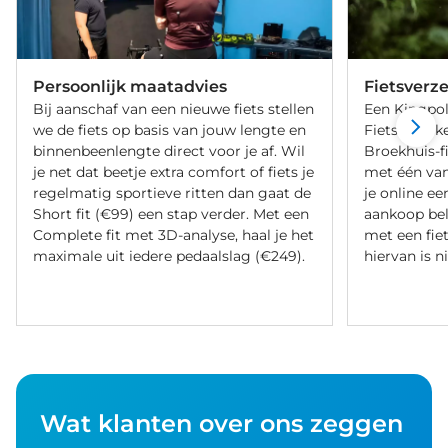
Persoonlijk maatadvies
Fietsverz
Bij aanschaf van een nieuwe fiets stellen
Een Kingpol
we de fiets op basis van jouw lengte en
Fietsverzeke
binnenbeenlengte direct voor je af. Wil
Broekhuis-f
je net dat beetje extra comfort of fiets je
met één va
regelmatig sportieve ritten dan gaat de
je online ee
Short fit (€99) een stap verder. Met een
aankoop bel
Complete fit met 3D-analyse, haal je het
met een fiet
maximale uit iedere pedaalslag (€249).
hiervan is ni
Wat klanten over ons zeggen