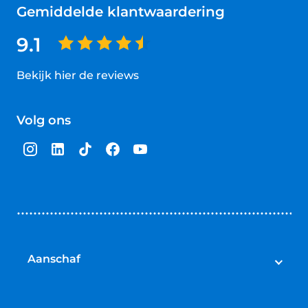
Gemiddelde klantwaardering
9.1
Bekijk hier de reviews
4.5
van
Volg ons
5
sterren
Aanschaf
Elektrische fietsen