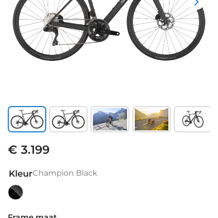
€ 3.199
Kleur
Champion Black
Champion
Black
Frame maat