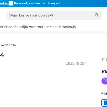
erken
Persoonlijk advies
van de expert
Inruil
altijd mogelijk
Altijd
Waar ben je naar op zoek?
ur
Schade
Zakelijk
Onze merken
Meer Broekhuis
avel 10 2024
24
€ 
293249054
Kl
Pu
Fr