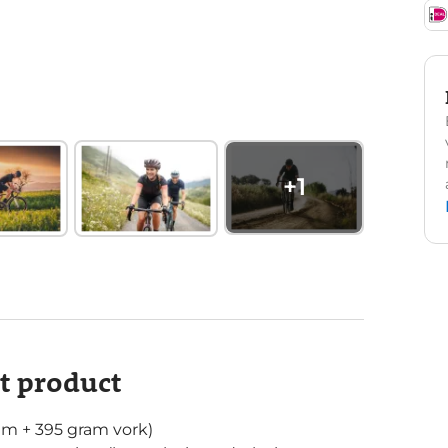
+
1
it product
am + 395 gram vork)