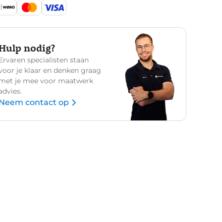
Hulp nodig?
Ervaren specialisten staan
voor je klaar en denken graag
met je mee voor maatwerk
advies.
Neem contact op