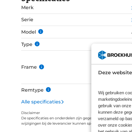
hebben gewoonweg minder onderhoud nodig da
Merk
buitenomstandigheden. Deze Addict Gravel 10 schakelt met de elektronische SRAM Force
eTap AXS groepset. De opbouw met voornamel
Serie
gewicht laag en de efficiëntie hoog.
Model
Type
Frame
Deze website
Remtype
Wij gebruiken coo
marketingdoeleind
Alle specificaties
gebruik van onze 
kunnen deze gegev
Disclaimer
verzameld op basi
De specificaties en onderdelen zijn gegeven op basis van aanle
wijzigingen bij de leverancier kunnen specificaties afwijken.
over onze cookies
het gebruik van a