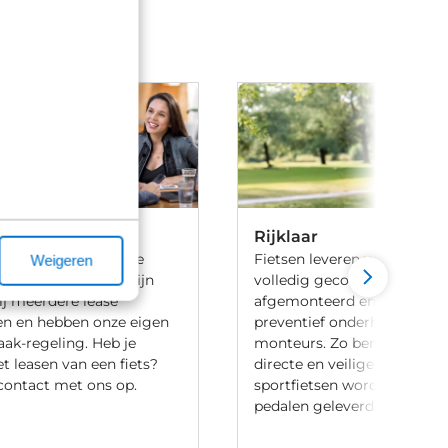
Rijklaar
 ben je aan het goede
Fietsen leveren we 100% rijk
Weigeren
iets te leasen. Wij zijn
volledig gecontroleerd, va
ij meerdere lease
afgemonteerd en voorzien 
en en hebben onze eigen
preventief onderhoud door
aak-regeling. Heb je
monteurs. Zo ben je verzek
t leasen van een fiets?
directe en veilige ritten. Let
ontact met ons op.
sportfietsen worden meesta
pedalen geleverd.