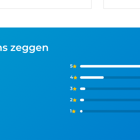
ns zeggen
5
4
3
2
1