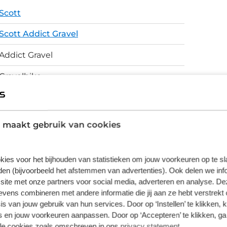
n kabels die bloot staan aan de
Scott
ijk Syncros carbon onderdelen houden het
Scott Addict Gravel
Addict Gravel
Gravelbike
Addict Gravel Disc HMF Carbon, Gravel
geometry / Replaceable Derailleur Hanger,
Internal cable routing, Syncros fender kit
 maakt gebruik van cookies
ready
Schijfremmen
kies voor het bijhouden van statistieken om jouw voorkeuren op te s
en (bijvoorbeeld het afstemmen van advertenties). Ook delen we inf
site met onze partners voor social media, adverteren en analyse. De
ens combineren met andere informatie die jij aan ze hebt verstrekt 
s van jouw gebruik van hun services. Door op ‘Instellen’ te klikken, 
vering van de leverancier. Op basis van beschikbaarheid of
 en jouw voorkeuren aanpassen. Door op ‘Accepteren’ te klikken, ga
lle cookies zoals omschreven in ons
privacy statement
.