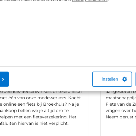
Fietsverzekering
Fietslease
Een Kingpolis voor Broekhuis
Bij Broekhuis
Instellen
Fietsverzekering sluit je af in één van de
adres om een f
Broekhuis-fietsenwinkels of telefonisch
aangesloten b
met één van onze medewerkers. Kocht
maatschappij
je online een fiets bij Broekhuis? Na je
Fiets van de Z
aankoop bellen we je altijd om te
vragen over he
helpen met een fietsverzekering. Het
Neem gerust c
afsluiten hiervan is niet verplicht.