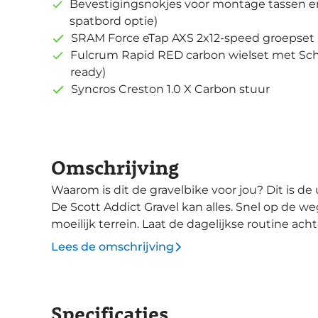
Bevestigingsnokjes voor montage tassen en
spatbord optie)
SRAM Force eTap AXS 2x12-speed groepset
Fulcrum Rapid RED carbon wielset met Sc
ready)
Syncros Creston 1.0 X Carbon stuur
Omschrijving
Waarom is dit de gravelbike voor jou? Dit is de ultieme gravel- en avonturenfiets van Scott.
De Scott Addict Gravel kan alles. Snel op de w
moeilijk terrein. Laat de dagelijkse routine achter
45mm bandenruimte in combinatie met een ca
Lees de omschrijving
je efficiënte pedaalslagen en maximale controle
gravelgeometrie die tegelijkertijd controle en
lagere bottom bracket. De Addict Gravel heeft smart mounts om tassen en accessoires te
Specificaties
monteren voor langere bikepacking ritten. De i