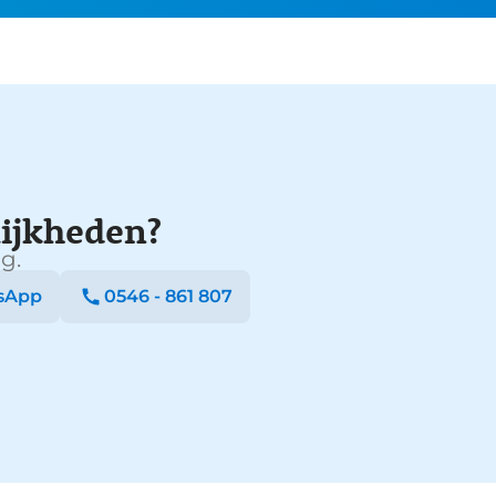
ijkheden?
g.
sApp
0546 - 861 807