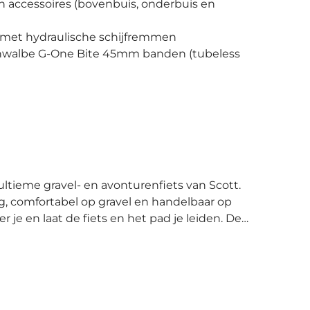
 accessoires (bovenbuis, onderbuis en
 met hydraulische schijfremmen
hwalbe G-One Bite 45mm banden (tubeless
eg, comfortabel op gravel en handelbaar op
 je en laat de fiets en het pad je leiden. De
rbon frame en verlaagde achterbrug geven
 als het moeilijker wordt. Een agressieve
 comfort biedt, door een wat langere reach en
nterne kabels zitten niet in de weg en