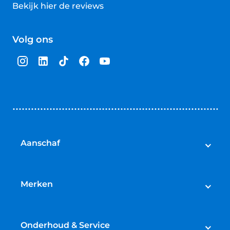
Bekijk hier de reviews
4.5
van
Volg ons
5
sterren
Aanschaf
Elektrische fietsen
Speed pedelecs
Merken
Racefietsen
Cube
Mountainbikes
Gazelle
Onderhoud & Service