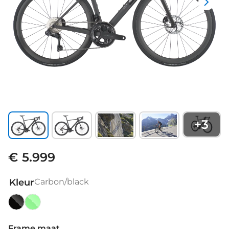
+
3
€ 5.999
Kleur
Carbon/black
Carbon/black
Reseda
Green
Frame maat