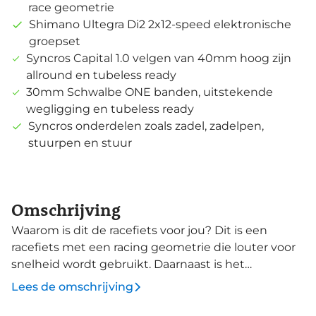
race geometrie
Shimano Ultegra Di2 2x12-speed elektronische
groepset
Syncros Capital 1.0 velgen van 40mm hoog zijn
allround en tubeless ready
30mm Schwalbe ONE banden, uitstekende
wegligging en tubeless ready
Syncros onderdelen zoals zadel, zadelpen,
stuurpen en stuur
Omschrijving
Waarom is dit de racefiets voor jou? Dit is een
racefiets met een racing geometrie die louter voor
snelheid wordt gebruikt. Daarnaast is het
materiaalgebruik gericht op lichtheid in combinatie
Lees de omschrijving
met maximale stijfheid en efficiëntie. HMX-carbon
is opgebouwd uit slimme carbonlagen en