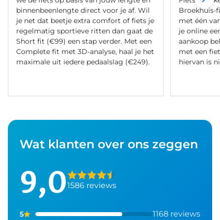
we de fiets op basis van jouw lengte en
Fietsverzeke
binnenbeenlengte direct voor je af. Wil
Broekhuis-f
je net dat beetje extra comfort of fiets je
met één va
regelmatig sportieve ritten dan gaat de
je online ee
Short fit (€99) een stap verder. Met een
aankoop bel
Complete fit met 3D-analyse, haal je het
met een fiet
maximale uit iedere pedaalslag (€249).
hiervan is ni
Wat klanten over ons zeggen
9,0
1586 reviews
1168 reviews
5