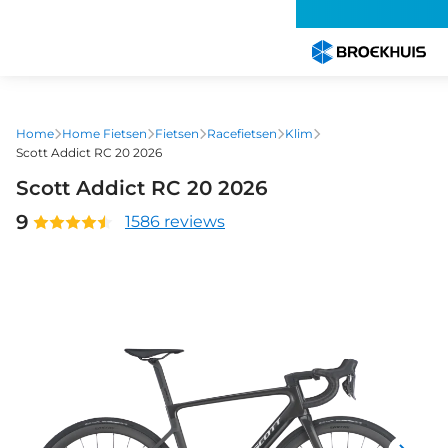
Overslaan
en
naar
de
inhoud
gaan
Home
Home Fietsen
Fietsen
Racefietsen
Klim
Scott Addict RC 20 2026
Scott Addict RC 20 2026
9
1586 reviews