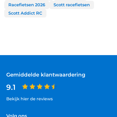
Racefietsen 2026
Scott racefietsen
Scott Addict RC
Gemiddelde klantwaardering
9.1
Bekijk hier de reviews
4.5
van
Volg ons