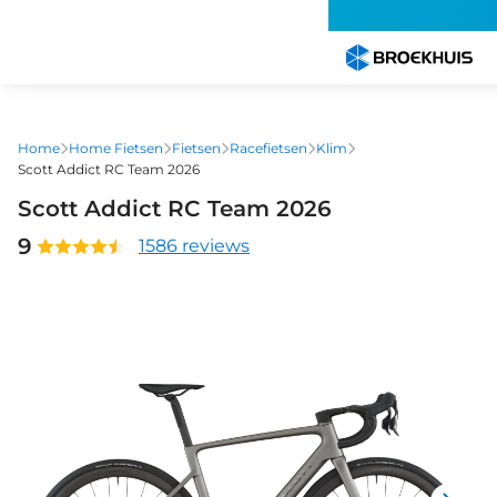
Overslaan
en
naar
de
inhoud
gaan
Home
Home Fietsen
Fietsen
Racefietsen
Klim
Scott Addict RC Team 2026
Scott Addict RC Team 2026
9
1586 reviews