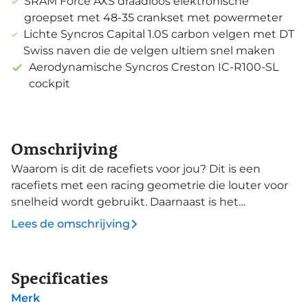
SRAM Force AXS draadloos elektronische
groepset met 48-35 crankset met powermeter
Lichte Syncros Capital 1.0S carbon velgen met DT
Swiss naven die de velgen ultiem snel maken
Aerodynamische Syncros Creston IC-R100-SL
cockpit
Omschrijving
Waarom is dit de racefiets voor jou? Dit is een
racefiets met een racing geometrie die louter voor
snelheid wordt gebruikt. Daarnaast is het
materiaalgebruik gericht op lichtheid in combinatie
Lees de omschrijving
met maximale stijfheid en efficiëntie. HMX-carbon
is opgebouwd uit slimme carbonlagen en
verstevigingen in belangrijke zones die het gewicht
Specificaties
laag houdt en de kracht hoog. Volledig
Merk
geïntegreerde bekabeling geeft een prachtige