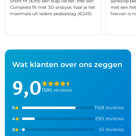
Short fit (€99) een stap verder. Met een
aankoop bel
Complete fit met 3D-analyse, haal je het
met een fiet
maximale uit iedere pedaalslag (€249).
hiervan is ni
Wat klanten over ons zeggen
9,0
1586 reviews
1168 reviews
5
290 reviews
4
61 reviews
3