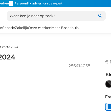
erken
Persoonlijk advies
van de expert
Inruil
altijd mogelijk
Altijd
Waar ben je naar op zoek?
ur
Schade
Zakelijk
Onze merken
Meer Broekhuis
ltimate 2024
 2024
€ 
286414058
Kl
Bl
Fr