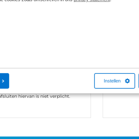
Fietsverzekering
Fietslease
Een Kingpolis voor Broekhuis
Bij Broekhuis
Fietsverzekering sluit je af in één van de
adres om een f
Broekhuis-fietsenwinkels of telefonisch
aangesloten b
met één van onze medewerkers. Kocht
maatschappij
je online een fiets bij Broekhuis? Na je
Fiets van de Z
Instellen
aankoop bellen we je altijd om te
vragen over he
helpen met een fietsverzekering. Het
Neem gerust c
afsluiten hiervan is niet verplicht.