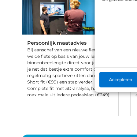
Persoonlijk maatadvies
Bij aanschaf van een nieuwe fiets stellen
we de fiets op basis van jouw lengte en
binnenbeenlengte direct voor je af. Wil
je net dat beetje extra comfort of fiets je
regelmatig sportieve ritten dan gaat de
Accepteren
Short fit (€99) een stap verder. Met een
Complete fit met 3D-analyse, haal je het
maximale uit iedere pedaalslag (€249).