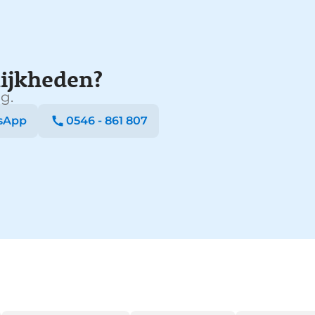
ijkheden?
g.
sApp
0546 - 861 807