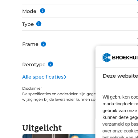
hoogte wegen slechts 1575 gram en zijn ideaa
Schwalbe PRO ONE banden vormt het de basis v
Model
de bergen.
Type
Frame
Remtype
Deze website
Alle specificaties
Disclaimer
De specificaties en onderdelen zijn gegeven op basis van aanle
Wij gebruiken coo
wijzigingen bij de leverancier kunnen specificaties afwijken.
marketingdoeleind
gebruik van onze 
kunnen deze gegev
verzameld op basi
Uitgelicht
over onze cookies
het gebruik van a