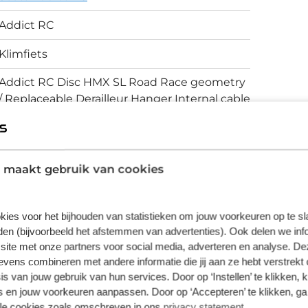
l voor allround gebruik. Samen met de 28mm
oor snelle polderritten en klimetappes in
Addict RC
Klimfiets
Addict RC Disc HMX SL Road Race geometry
/ Replaceable Derailleur Hanger Internal cable
routing
Schijfremmen
 maakt gebruik van cookies
vering van de leverancier. Op basis van beschikbaarheid of
kies voor het bijhouden van statistieken om jouw voorkeuren op te s
en (bijvoorbeeld het afstemmen van advertenties). Ook delen we inf
site met onze partners voor social media, adverteren en analyse. De
ens combineren met andere informatie die jij aan ze hebt verstrekt 
s van jouw gebruik van hun services. Door op ‘Instellen’ te klikken, 
 en jouw voorkeuren aanpassen. Door op ‘Accepteren’ te klikken, ga
lle cookies zoals omschreven in ons
privacy statement
.