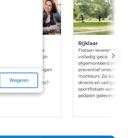
Rijklaar
 ben je aan het goede
Fietsen leveren we 100% rijk
iets te leasen. Wij zijn
volledig gecontroleerd, va
ij meerdere lease
afgemonteerd en voorzien 
en en hebben onze eigen
preventief onderhoud door
aak-regeling. Heb je
monteurs. Zo ben je verzek
Weigeren
t leasen van een fiets?
directe en veilige ritten. Let
ontact met ons op.
sportfietsen worden meesta
pedalen geleverd.