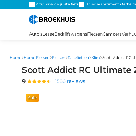
Overslaan
Altijd snel de
juiste fiets
Uniek assortiment
sterke
m
en
naar
de
inhoud
Auto's
Lease
Bedrijfswagens
Fietsen
Campers
Verhu
gaan
Home
Home Fietsen
Fietsen
Racefietsen
Klim
Scott Addict RC U
Scott Addict RC Ultimate
9
1586 reviews
Sale