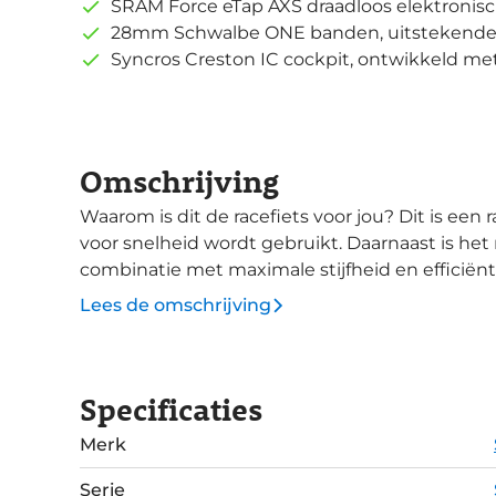
SRAM Force eTap AXS draadloos elektronis
28mm Schwalbe ONE banden, uitstekende 
Syncros Creston IC cockpit, ontwikkeld m
Omschrijving
Waarom is dit de racefiets voor jou? Dit is een racefiets met een racing geometrie die louter
voor snelheid wordt gebruikt. Daarnaast is het 
combinatie met maximale stijfheid en efficië
carbonlagen en verstevigingen in belangrijke 
Lees de omschrijving
kracht hoog. Volledig geïntegreerde bekabeling geeft een prachtige cleane look en boet
nergens in op rem- of schakelgemak. De kort
zadelbuis resulteert in meer comfort en fijne ha
Specificaties
verliezen. Deze Addict RC Ultimate is voorzien van een lichte en aerodynamische Syncros
Creston IC combo cockpit die ontwikkeld is 
Merk
vorm tot gevolg heeft. Elektronisch schakelen over 2x12 versnellingen gaat uitmuntend
met de SRAM Force eTap AXS groepset. Syncros
Serie