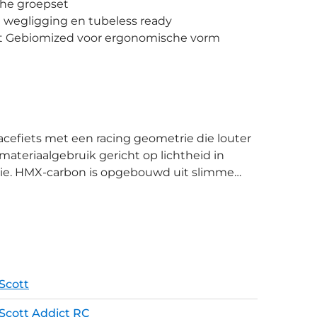
che groepset
wegligging en tubeless ready
et Gebiomized voor ergonomische vorm
materiaalgebruik gericht op lichtheid in
ntie. HMX-carbon is opgebouwd uit slimme
zones die het gewicht laag houdt en de
e achterbrug met verlaagde montage op de
ndling, zonder de stijfheid uit het oog te
met Gebiomized, wat een ultiem ergonomische
Scott
 Capital 1.0 35 Disc velgen met 35mm
Scott Addict RC