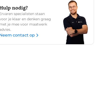
Hulp nodig?
Ervaren specialisten staan
voor je klaar en denken graag
met je mee voor maatwerk
advies.
Neem contact op