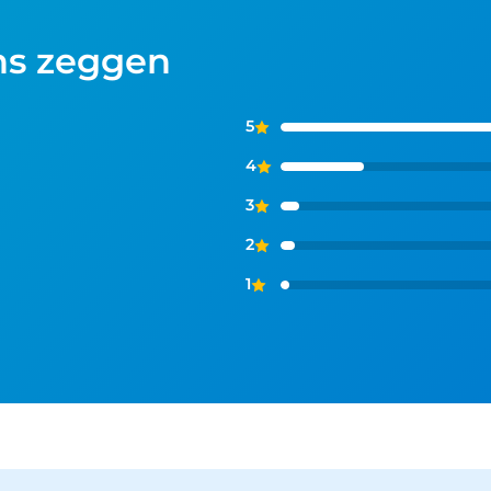
ns zeggen
5
4
3
2
1