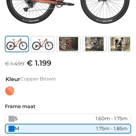
€ 1.199
€ 1.499
Kleur
Copper Brown
Copper
Brown
Frame maat
S
1.60m - 1.75m
M
1.75m - 1.85m