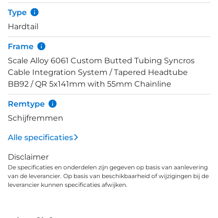
voldoende kracht om in alle omstandigheden veilig
Type
te remmen. Deze Scale 940 is afgemonteerd met
Hardtail
SRAM NX / SX Eagle 1x12-speed componenten. De
Maxxis Rekon Race banden zijn 2.4" breed en
Frame
bieden uitstekende grip en tractie, zeker ook als
Scale Alloy 6061 Custom Butted Tubing Syncros
het parcours wat water heeft moeten verduren.
Cable Integration System / Tapered Headtube
BB92 / QR 5x141mm with 55mm Chainline
Remtype
Schijfremmen
Alle specificaties
Disclaimer
De specificaties en onderdelen zijn gegeven op basis van aanlevering
van de leverancier. Op basis van beschikbaarheid of wijzigingen bij de
leverancier kunnen specificaties afwijken.