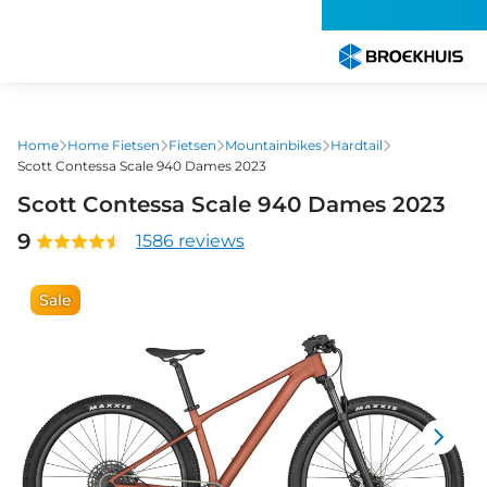
Overslaan
en
naar
de
inhoud
gaan
Home
Home Fietsen
Fietsen
Mountainbikes
Hardtail
Scott Contessa Scale 940 Dames 2023
Scott Contessa Scale 940 Dames 2023
9
1586 reviews
Sale