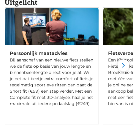
Uitgelicht
Persoonlijk maatadvies
Fietsverz
Bij aanschaf van een nieuwe fiets stellen
Een Kingpol
we de fiets op basis van jouw lengte en
Fietsverzeke
binnenbeenlengte direct voor je af. Wil
Broekhuis-f
je net dat beetje extra comfort of fiets je
met één va
regelmatig sportieve ritten dan gaat de
je online ee
Short fit (€99) een stap verder. Met een
aankoop bel
Complete fit met 3D-analyse, haal je het
met een fiet
maximale uit iedere pedaalslag (€249).
hiervan is ni