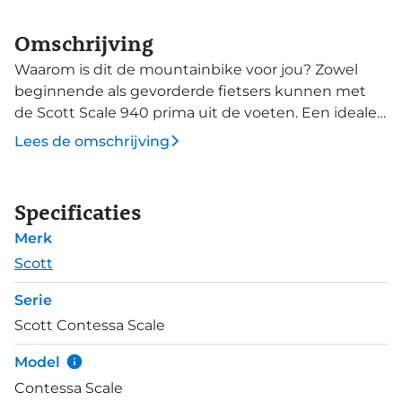
Omschrijving
Waarom is dit de mountainbike voor jou? Zowel
beginnende als gevorderde fietsers kunnen met
de Scott Scale 940 prima uit de voeten. Een ideale
mountainbike voor de vaderlandse singeltracks,
Lees de omschrijving
maar ook potentieel om wat technischer of
heuvelachtiger terrein te bedwingen. De Contessa
Scale behoort tot de speciaal voor dames
Specificaties
ontwikkelde Contessa-lijn. Fietsen die opvallen
Merk
door het kleurenpalet en grafische lijnen, maar
praktisch gezien de beste rijervaring voor dames
Scott
biedt. Dit door verbeterde contactpunten zoals het
Serie
zadel en stuur, die zijn geselecteerd voor
Scott Contessa Scale
vrouwelijke fietsers. Een robuust aluminium frame
met een luchtgeveerde RockShox Judy Silver
Model
voorvork met 100 mm veerweg vormt de basis voor
Contessa Scale
lang trailplezier. Hydraulische schijfremmen geven