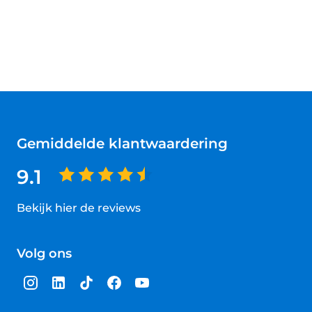
Gemiddelde klantwaardering
9.1
Bekijk hier de reviews
4.5
van
Volg ons
5
sterren