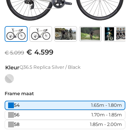
€ 4.599
€ 5.099
Kleur
Q36.5 Replica Silver / Black
Q36.5
Replica
Frame maat
Silver
54
1.65m - 1.80m
/
Black
56
1.70m - 1.85m
58
1.85m - 2.00m