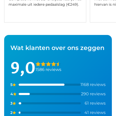
maximale uit iedere pedaalslag (€249).
hiervan is ni
Wat klanten over ons zeggen
9,0
1586 reviews
1168 reviews
5
290 reviews
4
61 reviews
3
41 reviews
2