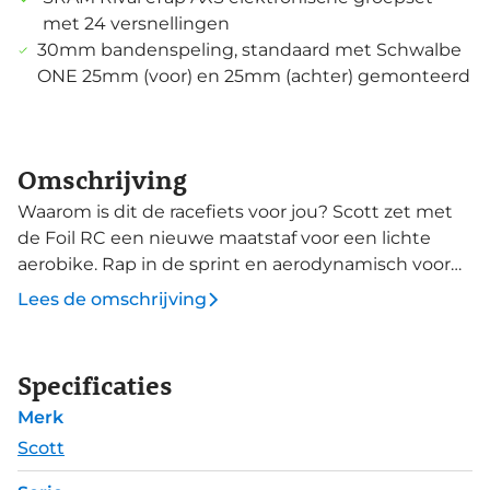
met 24 versnellingen
30mm bandenspeling, standaard met Schwalbe
ONE 25mm (voor) en 25mm (achter) gemonteerd
Omschrijving
Waarom is dit de racefiets voor jou? Scott zet met
de Foil RC een nieuwe maatstaf voor een lichte
aerobike. Rap in de sprint en aerodynamisch voor
als je in de ontsnapping zit. Welke Foil RC je ook
Lees de omschrijving
bezit, het is altijd ontwikkeld met snel, licht en
comfort in het achterhoofd. Dus of je nu WorldTour
sprinter bent, koning van de ontsnapping of een
Specificaties
koffierit fanatiekeling, je hoeft nu niet meer te
Merk
kiezen welke fiets je uit de schuur pakt. De F01
Airfoil Technnology zorgt ervoor dat de modellen
Scott
van 2023 en later tot 21% sneller zijn dan de Foil RC