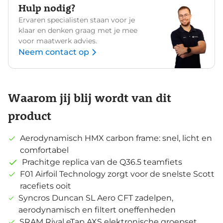
Hulp nodig?
Ervaren specialisten staan voor je
klaar en denken graag met je mee
voor maatwerk advies.
Neem contact op
Waarom jij blij wordt van dit
product
Aerodynamisch HMX carbon frame: snel, licht en
comfortabel
Prachitge replica van de Q36.5 teamfiets
F01 Airfoil Technology zorgt voor de snelste Scott
racefiets ooit
Syncros Duncan SL Aero CFT zadelpen,
aerodynamisch en filtert oneffenheden
SRAM Rival eTap AXS elektronische groepset