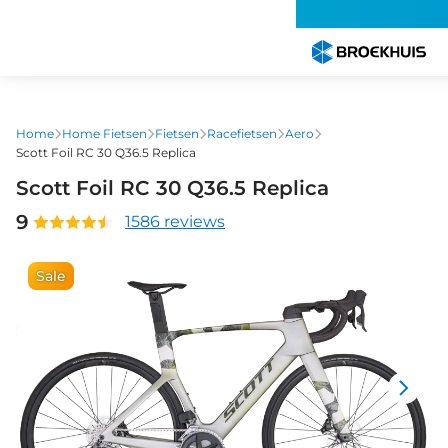
Overslaan
en
naar
de
inhoud
gaan
Home
Home Fietsen
Fietsen
Racefietsen
Aero
Scott Foil RC 30 Q36.5 Replica
Scott Foil RC 30 Q36.5 Replica
9
1586 reviews
Sale