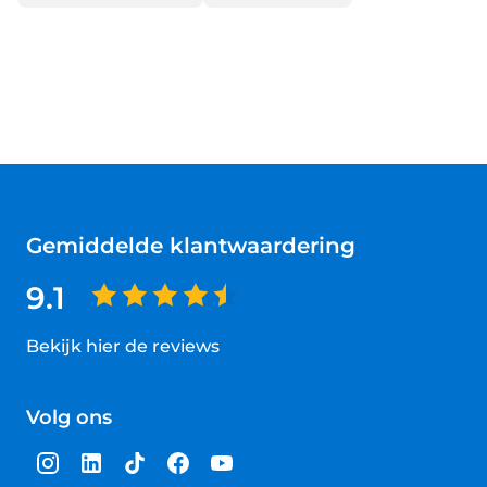
Gemiddelde klantwaardering
9.1
Bekijk hier de reviews
4.5
van
Volg ons
5
sterren