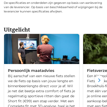
De specificaties en onderdelen zijn gegeven op basis van aanlevering
van de leverancier. Op basis van beschikbaarheid of wijzigingen bij de
leverancier kunnen specificaties afwijken.
Uitgelicht
Persoonlijk maatadvies
Fietsverz
Bij aanschaf van een nieuwe fiets stellen
Een Kingpol
we de fiets op basis van jouw lengte en
Fietsverzeke
binnenbeenlengte direct voor je af. Wil
Broekhuis-f
je net dat beetje extra comfort of fiets je
met één va
regelmatig sportieve ritten dan gaat de
je online ee
Short fit (€99) een stap verder. Met een
aankoop bel
Complete fit met 3D-analyse, haal je het
met een fiet