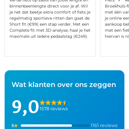
we de fiets op basis van jouw lengte en
Fietsverzeke
binnenbeenlengte direct voor je af. Wil
Broekhuis-f
je net dat beetje extra comfort of fiets je
met één va
regelmatig sportieve ritten dan gaat de
je online ee
Short fit (€99) een stap verder. Met een
aankoop bel
Complete fit met 3D-analyse, haal je het
met een fiet
maximale uit iedere pedaalslag (€249).
hiervan is ni
Wat klanten over ons zeggen
9,0
1578 reviews
1161 reviews
5