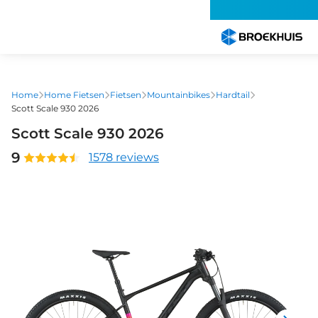
Overslaan
en
naar
de
inhoud
gaan
Home
Home Fietsen
Fietsen
Mountainbikes
Hardtail
Scott Scale 930 2026
Scott Scale 930 2026
9
1578 reviews