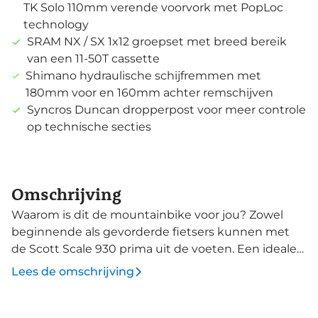
TK Solo 110mm verende voorvork met PopLoc
technology
SRAM NX / SX 1x12 groepset met breed bereik
van een 11-50T cassette
Shimano hydraulische schijfremmen met
180mm voor en 160mm achter remschijven
Syncros Duncan dropperpost voor meer controle
op technische secties
Omschrijving
Waarom is dit de mountainbike voor jou? Zowel
beginnende als gevorderde fietsers kunnen met
de Scott Scale 930 prima uit de voeten. Een ideale
mountainbike voor de vaderlandse singeltracks,
Lees de omschrijving
maar ook potentieel om wat technischer of
heuvelachtiger terrein te bedwingen. Een oersterk
maar toch licht 6061 aluminium frame met een