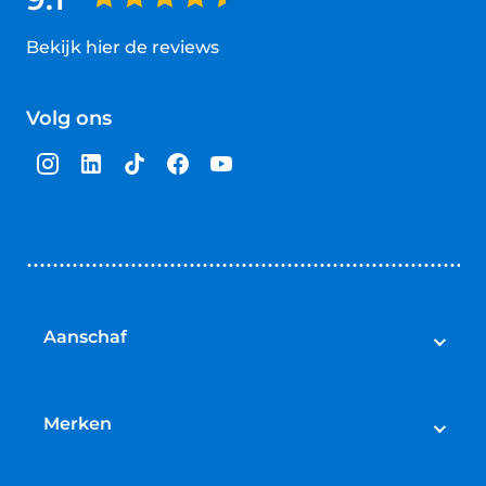
Bekijk hier de reviews
4.5
van
Volg ons
5
sterren
Aanschaf
Elektrische fietsen
Speed pedelecs
Merken
Racefietsen
Cube