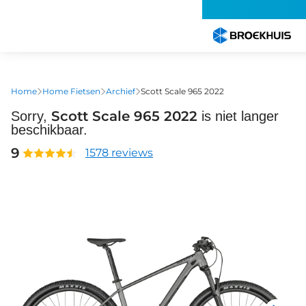
Overslaan
en
naar
de
inhoud
gaan
Home
Home Fietsen
Archief
Scott Scale 965 2022
Scott Scale 965 2022
Sorry,
is niet langer
beschikbaar.
9
1578 reviews