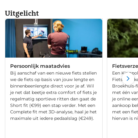
Uitgelicht
Persoonlijk maatadvies
Fietsverz
Bij aanschaf van een nieuwe fiets stellen
Een Kingpol
we de fiets op basis van jouw lengte en
Fietsverzeke
binnenbeenlengte direct voor je af. Wil
Broekhuis-f
je net dat beetje extra comfort of fiets je
met één va
regelmatig sportieve ritten dan gaat de
je online ee
Short fit (€99) een stap verder. Met een
aankoop bel
Complete fit met 3D-analyse, haal je het
met een fiet
maximale uit iedere pedaalslag (€249).
hiervan is ni