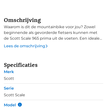
Omschrijving
Waarom is dit de mountainbike voor jou? Zowel
beginnende als gevorderde fietsers kunnen met
de Scott Scale 965 prima uit de voeten. Een ideale
mountainbike voor de vaderlandse singeltracks,
Lees de omschrijving
maar ook potentieel om wat technischer of
heuvelachtiger terrein te bedwingen. Een robuust
aluminium frame met een luchtgeveerde
Specificaties
RockShox Judy Silver TK Solo voorvork met 100 mm
Merk
veerweg vormt de basis voor lang trailplezier. Deze
vork met RideLoc 2 technologie stelt je in staat
Scott
eenvoudig te wisselen tussen 3 suspension modi.
Serie
Deze Scale 965 is afgemonteerd met Shimano SLX
Scott Scale
1x12-speed componenten. De Maxxis Rekon Race
banden zijn 2.25" breed en bieden uitstekende grip
Model