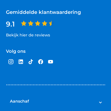
Gemiddelde klantwaardering
9.1
Bekijk hier de reviews
4.5
van
Volg ons
5
sterren
Aanschaf