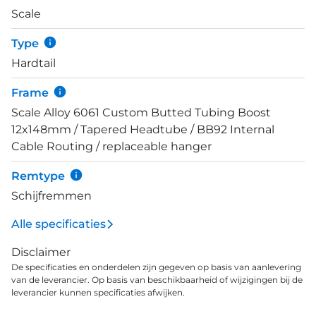
en tractie, zeker ook als het parcours wat water
Scale
heeft moeten verduren. Schijfremmen geven
voldoende kracht om in alle omstandigheden veilig
Type
te remmen.
Hardtail
Frame
Scale Alloy 6061 Custom Butted Tubing Boost
12x148mm / Tapered Headtube / BB92 Internal
Cable Routing / replaceable hanger
Remtype
Schijfremmen
Alle specificaties
Disclaimer
De specificaties en onderdelen zijn gegeven op basis van aanlevering
van de leverancier. Op basis van beschikbaarheid of wijzigingen bij de
leverancier kunnen specificaties afwijken.