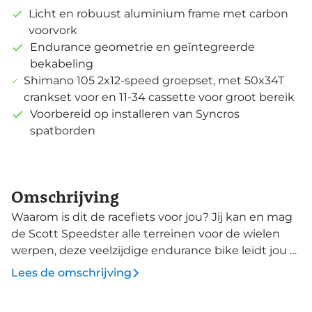
Licht en robuust aluminium frame met carbon
voorvork
Endurance geometrie en geïntegreerde
bekabeling
Shimano 105 2x12-speed groepset, met 50x34T
crankset voor en 11-34 cassette voor groot bereik
Voorbereid op installeren van Syncros
spatborden
Omschrijving
Waarom is dit de racefiets voor jou? Jij kan en mag
de Scott Speedster alle terreinen voor de wielen
werpen, deze veelzijdige endurance bike leidt jou er
met gemak overheen. Een comfortabele
Lees de omschrijving
aluminium racer, met een lichte carbon voorvork en
met interne bekabeling. Deze Speedster 10 heeft