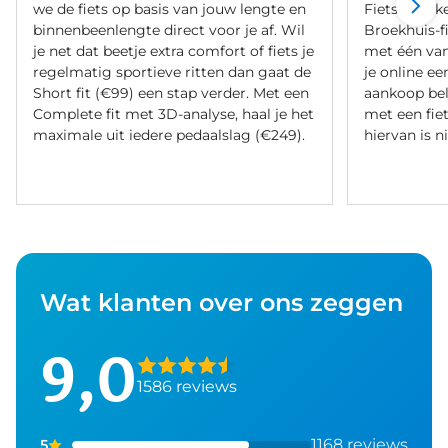
we de fiets op basis van jouw lengte en
Fietsverzeke
binnenbeenlengte direct voor je af. Wil
Broekhuis-f
je net dat beetje extra comfort of fiets je
met één va
regelmatig sportieve ritten dan gaat de
je online ee
Short fit (€99) een stap verder. Met een
aankoop bel
Complete fit met 3D-analyse, haal je het
met een fiet
maximale uit iedere pedaalslag (€249).
hiervan is ni
Wat klanten over ons zeggen
9,0
1586 reviews
1168 reviews
5