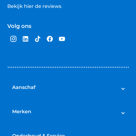
Bekijk hier de reviews
4.5
van
Volg ons
5
sterren
Aanschaf
Elektrische fietsen
Speed pedelecs
Merken
Racefietsen
Cube
Mountainbikes
Gazelle
Onderhoud & Service