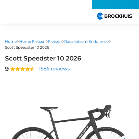
Overslaan
en
naar
de
inhoud
gaan
Home
Home Fietsen
Fietsen
Racefietsen
Endurance
Scott Speedster 10 2026
Scott Speedster 10 2026
9
1586 reviews