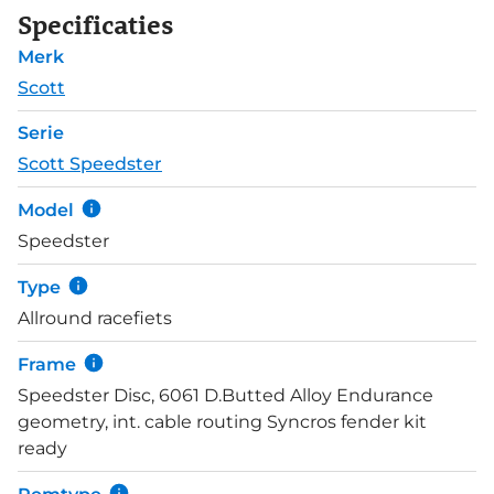
24 Shimano 105 versnellingen en wordt standaard
Specificaties
geleverd met fijne 32mm banden waarmee je zelfs
Merk
op licht offroad terrein prima voort komt.
Schijfremmen zijn niet meer weg te denken
Scott
tegenwoordig en ook deze budgetvriendelijke
Serie
alleskunner remt met altijd functionerende
Scott Speedster
schijfremmen.
Model
Speedster
Type
Allround racefiets
Frame
Speedster Disc, 6061 D.Butted Alloy Endurance
geometry, int. cable routing Syncros fender kit
ready