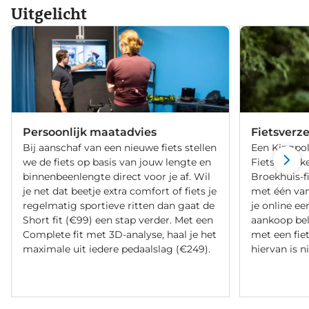
Uitgelicht
Persoonlijk maatadvies
Fietsverz
Bij aanschaf van een nieuwe fiets stellen
Een Kingpol
we de fiets op basis van jouw lengte en
Fietsverzeke
binnenbeenlengte direct voor je af. Wil
Broekhuis-f
je net dat beetje extra comfort of fiets je
met één va
regelmatig sportieve ritten dan gaat de
je online ee
Short fit (€99) een stap verder. Met een
aankoop bel
Complete fit met 3D-analyse, haal je het
met een fiet
maximale uit iedere pedaalslag (€249).
hiervan is ni