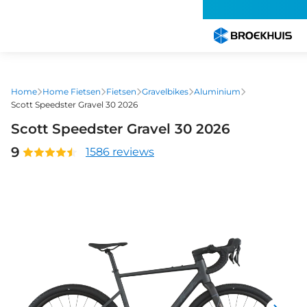
Overslaan
en
naar
de
inhoud
gaan
Home
Home Fietsen
Fietsen
Gravelbikes
Aluminium
Scott Speedster Gravel 30 2026
Scott Speedster Gravel 30 2026
9
1586 reviews