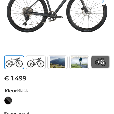
+
6
€ 1.499
Kleur
Black
Black
Frame maat