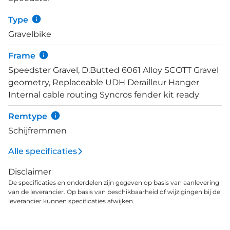
wielen zijn perfect voor offroad terreinen en de
Schwalbe G-One RX banden voelen zich duidelijk
Type
thuis op off-road parcoursen.&nbsp;
Gravelbike
Frame
Speedster Gravel, D.Butted 6061 Alloy SCOTT Gravel
geometry, Replaceable UDH Derailleur Hanger
Internal cable routing Syncros fender kit ready
Remtype
Schijfremmen
Alle specificaties
Disclaimer
De specificaties en onderdelen zijn gegeven op basis van aanlevering
van de leverancier. Op basis van beschikbaarheid of wijzigingen bij de
leverancier kunnen specificaties afwijken.