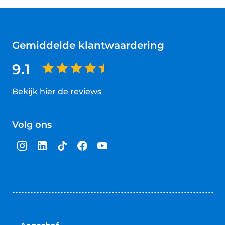
Gemiddelde klantwaardering
9.1
Bekijk hier de reviews
4.5
van
Volg ons
5
sterren