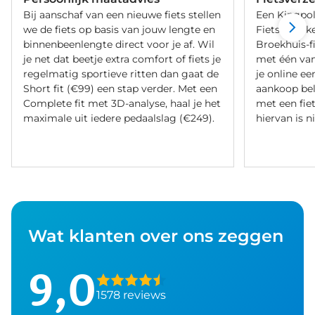
Bij aanschaf van een nieuwe fiets stellen
Een Kingpol
we de fiets op basis van jouw lengte en
Fietsverzeke
binnenbeenlengte direct voor je af. Wil
Broekhuis-f
je net dat beetje extra comfort of fiets je
met één va
regelmatig sportieve ritten dan gaat de
je online ee
Short fit (€99) een stap verder. Met een
aankoop bel
Complete fit met 3D-analyse, haal je het
met een fiet
maximale uit iedere pedaalslag (€249).
hiervan is ni
Wat klanten over ons zeggen
9,0
1578 reviews