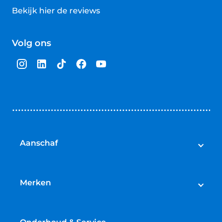
Bekijk hier de reviews
4.5
van
Volg ons
5
sterren
Aanschaf
Elektrische fietsen
Speed pedelecs
Merken
Racefietsen
Cube
Mountainbikes