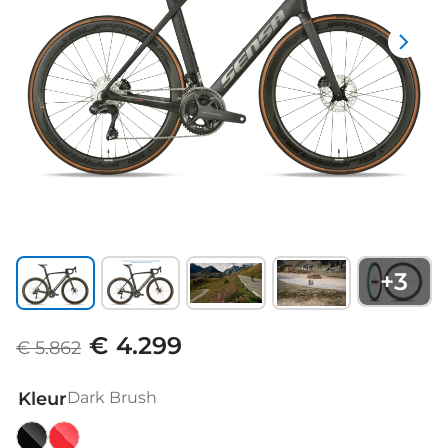
+
3
€ 4.299
€ 5.862
Kleur
Dark Brush