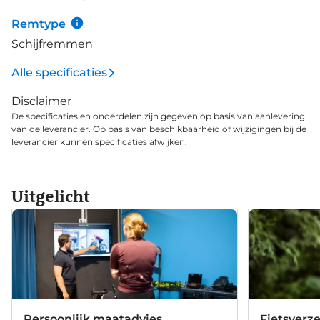
groepset voor exact en soepel schakelen.
Remtype
Schijfremmen
Alle specificaties
Disclaimer
De specificaties en onderdelen zijn gegeven op basis van aanlevering
van de leverancier. Op basis van beschikbaarheid of wijzigingen bij de
leverancier kunnen specificaties afwijken.
Uitgelicht
Persoonlijk maatadvies
Fietsverz