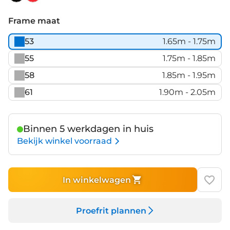
Dark
Red-
Brush
on-
Frame maat
Black
53
1.65m - 1.75m
55
1.75m - 1.85m
58
1.85m - 1.95m
61
1.90m - 2.05m
Binnen 5 werkdagen in huis
Bekijk winkel voorraad
In winkelwagen
Proefrit plannen