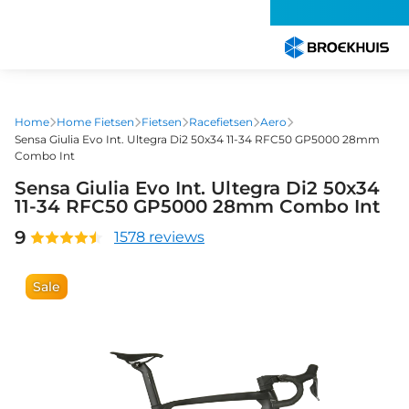
Overslaan
en
naar
de
inhoud
gaan
Home
Home Fietsen
Fietsen
Racefietsen
Aero
Sensa Giulia Evo Int. Ultegra Di2 50x34 11-34 RFC50 GP5000 28mm
Combo Int
Sensa Giulia Evo Int. Ultegra Di2 50x34
11-34 RFC50 GP5000 28mm Combo Int
9
1578 reviews
Sale