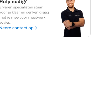
Hulp nodig?
Ervaren specialisten staan
voor je klaar en denken graag
met je mee voor maatwerk
advies.
Neem contact op