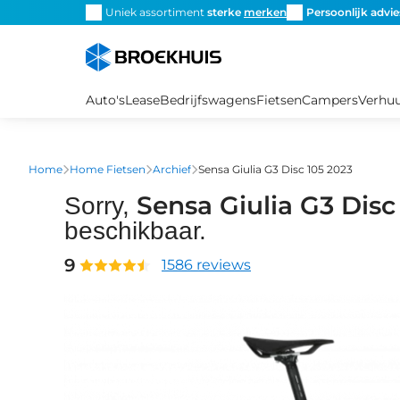
Overslaan
snel de
juiste fiets
Uniek assortiment
sterke
merken
Persoonlijk advie
en
naar
de
inhoud
Auto's
Lease
Bedrijfswagens
Fietsen
Campers
Verhu
gaan
Home
Home Fietsen
Archief
Sensa Giulia G3 Disc 105 2023
Sensa Giulia G3 Disc
Sorry,
beschikbaar.
9
1586 reviews