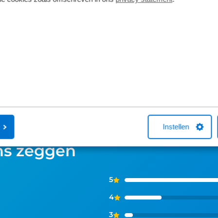
Broekhuis-fietsenwinkels of telefonisch
aangesloten b
met één van onze medewerkers. Kocht
maatschappij
je online een fiets bij Broekhuis? Na je
Fiets van de Z
aankoop bellen we je altijd om te
vragen over he
helpen met een fietsverzekering. Het
Neem gerust c
afsluiten hiervan is niet verplicht.
Instellen
ns zeggen
5
4
3