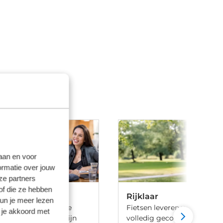
laan en voor
ormatie over jouw
ze partners
of die ze hebben
Rijklaar
kun je meer lezen
 ben je aan het goede
Fietsen leveren we 100% rijk
 je akkoord met
iets te leasen. Wij zijn
volledig gecontroleerd, va