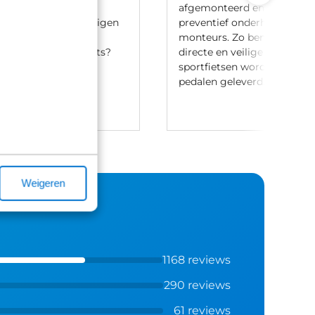
ij meerdere lease
afgemonteerd en voorzien 
en en hebben onze eigen
preventief onderhoud door
aak-regeling. Heb je
monteurs. Zo ben je verzek
t leasen van een fiets?
directe en veilige ritten. Let
ontact met ons op.
sportfietsen worden meesta
pedalen geleverd.
Weigeren
1168 reviews
290 reviews
61 reviews