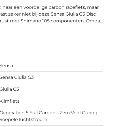
ast zeker niet bij deze Sensa Giulia G3 Disc
erust met Shimano 105 componenten. Omdat
 prijs laag houden, extra voordeel voor jou
 en carbon voorvork is uitgerust met Shimano
ofessionele fietsen voor een aantrekkelijke
rgen er voor dat jij in iedere situatie de juiste
dat nou de vlakke polder is of zelfs het
n dit model
Sensa
oede racefiets. Vertrouwen in jouw remmen op
rflow zadel en de overige onderdelen van
Sensa Giulia G3
k je over een nette en complete racefiets.
minder dan 9 kilo.
Giulia G3
Klimfiets
Generation 5 Full Carbon - Zero Void Curing -
Soepele luchtstroom