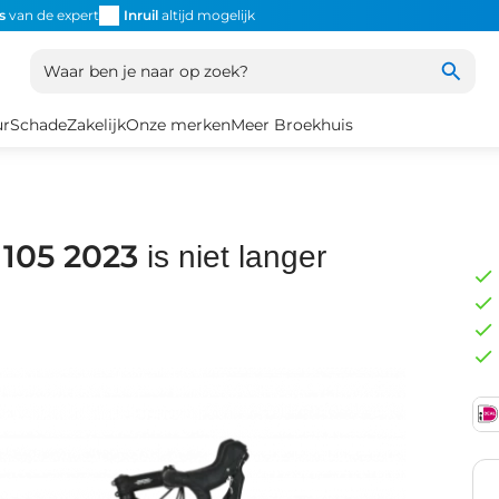
s
van de expert
Inruil
altijd mogelijk
Altijd snel de
juiste fiets
Uniek
Waar ben je naar op zoek?
ur
Schade
Zakelijk
Onze merken
Meer Broekhuis
 105 2023
is niet langer