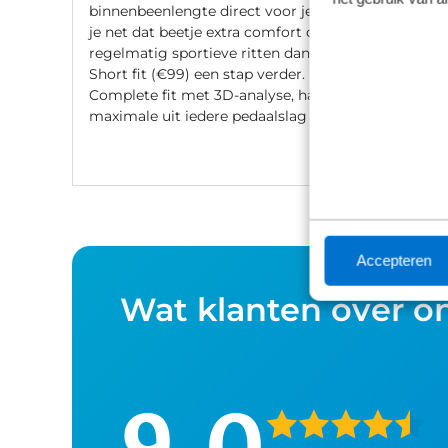
binnenbeenlengte direct voor je af. Wil
je net dat beetje extra comfort of fiets je
regelmatig sportieve ritten dan gaat de
Short fit (€99) een stap verder. Met een
Complete fit met 3D-analyse, haal je het
maximale uit iedere pedaalslag (€249).
Accepteren
Wat klanten over o
9,0