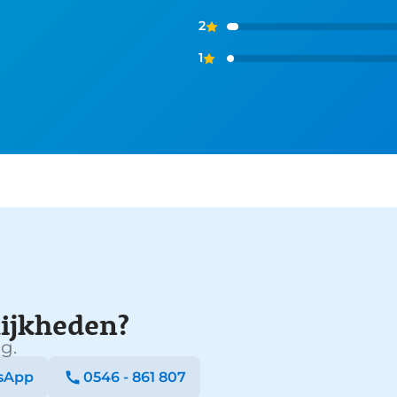
2
1
ijkheden?
g.
sApp
0546 - 861 807