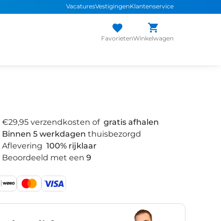
Vacatures
Vestigingen
Klantenservice
 assortiment
sterke
merken
Persoonlijk advies
van de expert
Inruil
a
Favorieten
Winkelwagen
€29,95 verzendkosten of
gratis afhalen
Binnen 5 werkdagen
thuisbezorgd
Aflevering
100% rijklaar
Beoordeeld met een
9