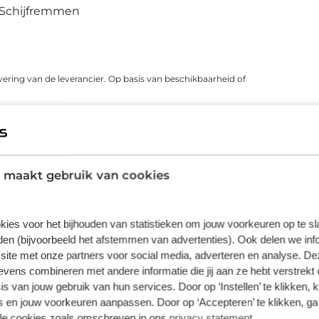
Schijfremmen
vering van de leverancier. Op basis van beschikbaarheid of
 maakt gebruik van cookies
kies voor het bijhouden van statistieken om jouw voorkeuren op te s
en (bijvoorbeeld het afstemmen van advertenties). Ook delen we inf
site met onze partners voor social media, adverteren en analyse. De
ens combineren met andere informatie die jij aan ze hebt verstrekt 
Fietsverzekering
Fietslease
s van jouw gebruik van hun services. Door op ‘Instellen’ te klikken, 
Een Kingpolis voor Broekhuis
Bij Broekhuis
 en jouw voorkeuren aanpassen. Door op ‘Accepteren’ te klikken, ga
Fietsverzekering sluit je af in één van de
adres om een f
lle cookies zoals omschreven in ons
privacy statement
.