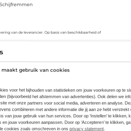
Schijfremmen
vering van de leverancier. Op basis van beschikbaarheid of
 maakt gebruik van cookies
kies voor het bijhouden van statistieken om jouw voorkeuren op te s
en (bijvoorbeeld het afstemmen van advertenties). Ook delen we inf
site met onze partners voor social media, adverteren en analyse. De
ens combineren met andere informatie die jij aan ze hebt verstrekt 
Fietsverzekering
Fietslease
s van jouw gebruik van hun services. Door op ‘Instellen’ te klikken, 
Een Kingpolis voor Broekhuis
Bij Broekhuis
 en jouw voorkeuren aanpassen. Door op ‘Accepteren’ te klikken, ga
Fietsverzekering sluit je af in één van de
adres om een f
lle cookies zoals omschreven in ons
privacy statement
.