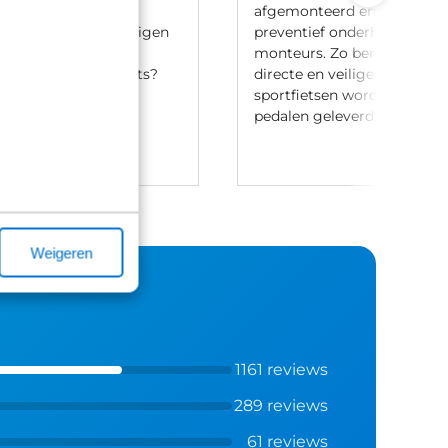
ij meerdere lease
afgemonteerd en voorzien 
en en hebben onze eigen
preventief onderhoud door
aak-regeling. Heb je
monteurs. Zo ben je verzek
t leasen van een fiets?
directe en veilige ritten. Let
ontact met ons op.
sportfietsen worden meesta
pedalen geleverd.
Weigeren
1161 reviews
289 reviews
61 reviews