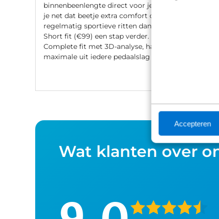
binnenbeenlengte direct voor je af. Wil
je net dat beetje extra comfort of fiets je
regelmatig sportieve ritten dan gaat de
Short fit (€99) een stap verder. Met een
Complete fit met 3D-analyse, haal je het
maximale uit iedere pedaalslag (€249).
Accepteren
Wat klanten over o
9,0