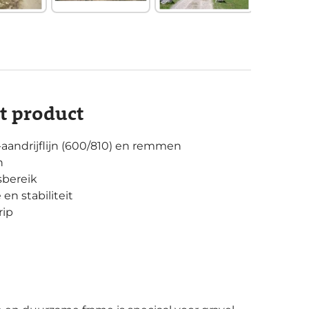
it product
andrijflijn (600/810) en remmen
n
sbereik
en stabiliteit
rip