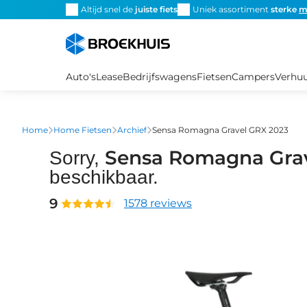
Overslaan
Altijd snel de
juiste fiets
Uniek assortiment
sterke
m
en
naar
de
inhoud
Auto's
Lease
Bedrijfswagens
Fietsen
Campers
Verhu
gaan
Home
Home Fietsen
Archief
Sensa Romagna Gravel GRX 2023
Sensa Romagna Grav
Sorry,
beschikbaar.
9
1578 reviews