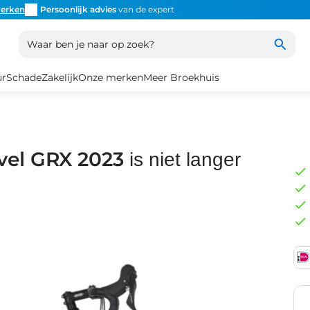
erken
Persoonlijk advies
van de expert
Inruil
altijd mogelijk
Altijd
Waar ben je naar op zoek?
ur
Schade
Zakelijk
Onze merken
Meer Broekhuis
el GRX 2023
is niet langer