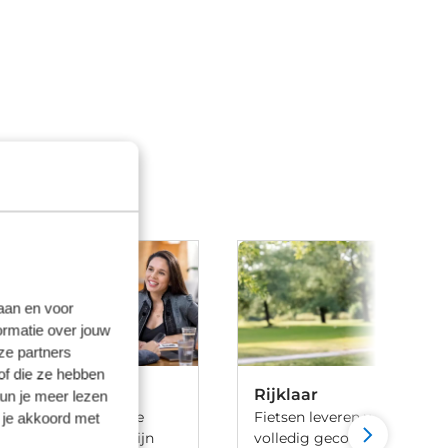
laan en voor
ormatie over jouw
ze partners
of die ze hebben
Rijklaar
kun je meer lezen
 ben je aan het goede
Fietsen leveren we 100% rijk
 je akkoord met
iets te leasen. Wij zijn
volledig gecontroleerd, va