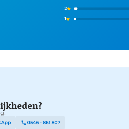
2
1
ijkheden?
g.
sApp
0546 - 861 807