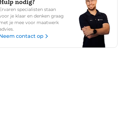
Hulp nodig?
Ervaren specialisten staan
voor je klaar en denken graag
met je mee voor maatwerk
advies.
Neem contact op