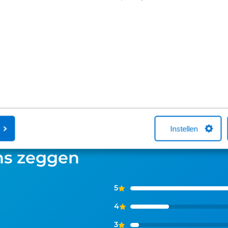
Broekhuis-fietsenwinkels of telefonisch
aangesloten b
met één van onze medewerkers. Kocht
maatschappij
je online een fiets bij Broekhuis? Na je
Fiets van de Z
aankoop bellen we je altijd om te
vragen over he
helpen met een fietsverzekering. Het
Neem gerust c
afsluiten hiervan is niet verplicht.
Instellen
ns zeggen
5
4
3