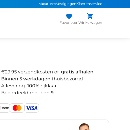
Vacatures
Vestigingen
Klantenservice
 snel de
juiste fiets
Uniek assortiment
sterke
merken
Persoonlijk adv
Favorieten
Winkelwagen
€29,95 verzendkosten of
gratis afhalen
Binnen 5 werkdagen
thuisbezorgd
Aflevering
100% rijklaar
Beoordeeld met een
9