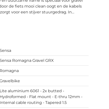
oor de fiets mooi clean oogt en de kabels
orgt voor een stijver stuurgedrag. In
singletrack rijden op deze Romagna Gravel
rie. Daarnaast zorgen de hydraulische
ag die bovendien perfect te doseren is. De
30 Shimano RX600 crankstel in combinatie
lling omhoog zult kunnen fietsen! Op de
Sensa
snelle secties gemakkelijk rijden. De breedte
ijn de wielen, stuur-, stuurpen, zadelpen van
Sensa Romagna Gravel GRX
n Sensa en zo wordt er onder andere ook een
tuur gemonteerd. Lees onze review over de Sensa Romagna Gravel.
Romagna
Gravelbike
Lite aluminium 6061 - 2x butted -
Hydroformed - Flat mount - E-thru 12mm -
Internal cable routing - Tapered 1.5