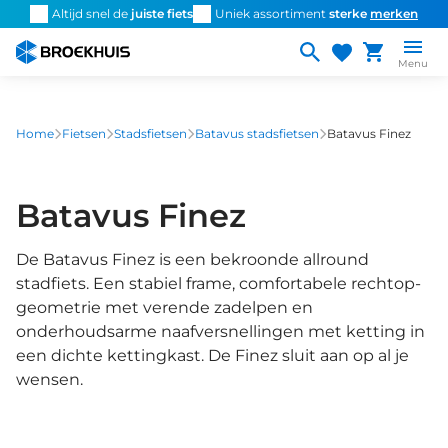
Overslaan
Altijd snel de
juiste fiets
Uniek assortiment
sterke
merken
P
en
naar
Menu
de
inhoud
gaan
Home
Fietsen
Stadsfietsen
Batavus stadsfietsen
Batavus Finez
Batavus Finez
De Batavus Finez is een bekroonde allround
stadfiets. Een stabiel frame, comfortabele rechtop-
geometrie met verende zadelpen en
onderhoudsarme naafversnellingen met ketting in
een dichte kettingkast. De Finez sluit aan op al je
wensen.