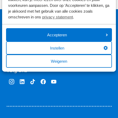
voorkeuren aanpassen. Door op ‘Accepteren’ te klikken, ga
je akkoord met het gebruik van alle cookies zoals
omschreven in ons
privacy statement
.
Gemiddelde klantwaardering
Accepteren
9.1
Instellen
Bekijk hier de reviews
Weigeren
4.5
van
Volg ons
5
sterren