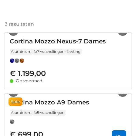
3
resultaten
1
/
22
Cortina Mozzo Nexus-7 Dames
Aluminium
1x7 versnellingen
Ketting
€ 1.199,00
Op voorraad
1
/
7
Cortina Mozzo A9 Dames
Sale
Aluminium
1x9 versnellingen
€ 699,00