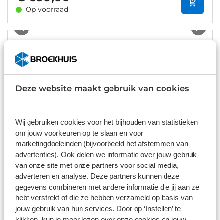
Op voorraad
1
/
5
Cortina Mozzo Nexus-8 Dames
Aluminium
1x8 versnellingen
Riem
Deze website maakt gebruik van cookies
€ 999,00
Niet op voorraad
Wij gebruiken cookies voor het bijhouden van statistieken
om jouw voorkeuren op te slaan en voor
marketingdoeleinden (bijvoorbeeld het afstemmen van
Items per pagina:
advertenties). Ook delen we informatie over jouw gebruik
van onze site met onze partners voor social media,
adverteren en analyse. Deze partners kunnen deze
gegevens combineren met andere informatie die jij aan ze
hebt verstrekt of die ze hebben verzameld op basis van
jouw gebruik van hun services. Door op ‘Instellen’ te
klikken, kun je meer lezen over onze cookies en jouw