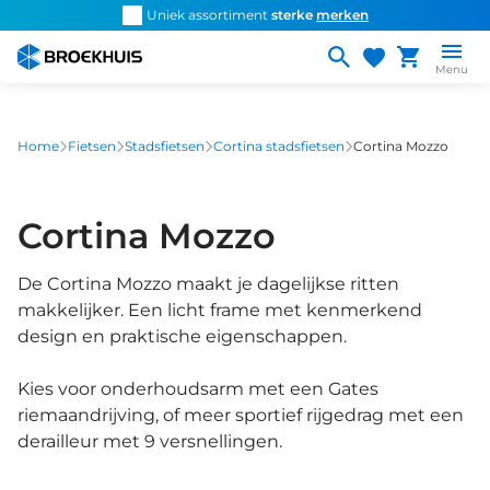
Overslaan
d snel de
juiste fiets
Uniek assortiment
sterke
merken
Persoonlijk ad
en
naar
Menu
de
inhoud
gaan
Home
Fietsen
Stadsfietsen
Cortina stadsfietsen
Cortina Mozzo
Cortina Mozzo
De Cortina Mozzo maakt je dagelijkse ritten
makkelijker. Een licht frame met kenmerkend
design en praktische eigenschappen.
Kies voor onderhoudsarm met een Gates
riemaandrijving, of meer sportief rijgedrag met een
derailleur met 9 versnellingen.