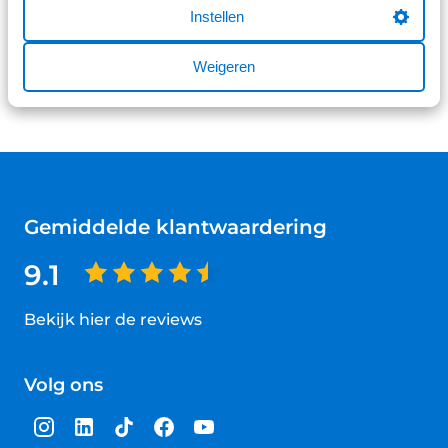
Instellen
Weigeren
Gemiddelde klantwaardering
9.1
Bekijk hier de reviews
4.5
van
Volg ons
5
sterren