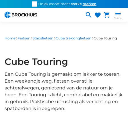
Overslaan
d snel de
juiste fiets
Uniek assortiment
sterke
merken
Persoonlijk ad
en
naar
Menu
de
inhoud
gaan
Home
Fietsen
Stadsfietsen
Cube trekkingfietsen
Cube Touring
Cube Touring
Een Cube Touring is gemaakt om lekker te toeren.
Een weekendje weg, fietsen over stille
achterafwegen, genietend van de natuur om je
heen. Een Touring is licht, comfortabel en makkelijk
in gebruik. Praktische uitrusting als verlichting en
spatborden is inbegrepen.