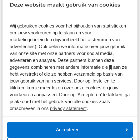
Deze website maakt gebruik van cookies
Items per pagina:
Wij gebruiken cookies voor het bijhouden van statistieken
om jouw voorkeuren op te slaan en voor
Cube Touring modellen
marketingdoeleinden (bijvoorbeeld het afstemmen van
advertenties). Ook delen we informatie over jouw gebruik
van onze site met onze partners voor social media,
De lichte en comfortabele Cube Touring toerfietsen
adverteren en analyse. Deze partners kunnen deze
zijn er in 3 verschillende frametypes: diamanframe
gegevens combineren met andere informatie die jij aan ze
(met bovenbuis), mixed en met lage instap. Een
hebt verstrekt of die ze hebben verzameld op basis van
Touring heeft altijd derailleurversnellingen en is
jouw gebruik van hun services. Door op ‘Instellen’ te
mede daardoor de ideale fiets voor een weekende
klikken, kun je meer lezen over onze cookies en jouw
toeren in heuvelachtig gebied.
voorkeuren aanpassen. Door op ‘Accepteren’ te klikken, ga
je akkoord met het gebruik van alle cookies zoals
De Cube Touring is er verder als PRO en als ONE
omschreven in ons
privacy statement
.
uitvoering. Bekijk hieronder de belangrijkste
verschillen.
Accepteren