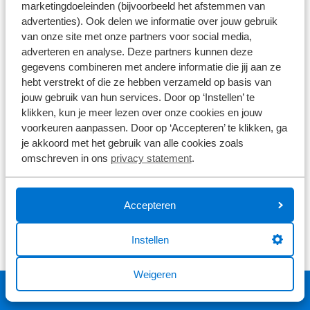
marketingdoeleinden (bijvoorbeeld het afstemmen van
advertenties). Ook delen we informatie over jouw gebruik
Aluminium
1x7 versnellingen
Ketting
van onze site met onze partners voor social media,
adverteren en analyse. Deze partners kunnen deze
gegevens combineren met andere informatie die jij aan ze
€ 949,00
hebt verstrekt of die ze hebben verzameld op basis van
Niet op voorraad
jouw gebruik van hun services. Door op ‘Instellen’ te
klikken, kun je meer lezen over onze cookies en jouw
voorkeuren aanpassen. Door op ‘Accepteren’ te klikken, ga
je akkoord met het gebruik van alle cookies zoals
Items per pagina:
omschreven in ons
privacy statement
.
Accepteren
Instellen
Weigeren