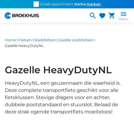
Overslaan
d snel de
juiste fiets
Uniek assortiment
sterke
merken
Persoonlijk ad
en
naar
Menu
de
inhoud
gaan
Home
Fietsen
Stadsfietsen
Gazelle stadsfietsen
Gazelle HeavyDutyNL
Gazelle HeavyDutyNL
HeavyDutyNL, een geuzennaam die waarheid is.
Deze complete transportfiets geschikt voor alle
fietsklussen. Stevige dragers voor en achter,
dubbele pootstandaard en stuurslot. Belaad de
deze strak ogende transportfiets moeiteloos!