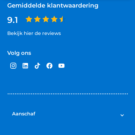
Gemiddelde klantwaardering
9.1
Bekijk hier de reviews
4.5
van
Volg ons
5
sterren
Aanschaf
Elektrische fietsen