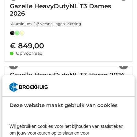
Gazelle HeavyDutyNL T3 Dames
2026
Aluminium
1x3 versnellingen
Ketting
€ 849,00
Op voorraad
1
/
6
Gazelle HeavyDutyNL T3 Heren 2026
Aluminium
1x3 versnellingen
Ketting
Deze website maakt gebruik van cookies
€ 849,00
Op voorraad
1
/
12
Wij gebruiken cookies voor het bijhouden van statistieken
om jouw voorkeuren op te slaan en voor
Gazelle HeavyDutyNL T7 Heren 2025