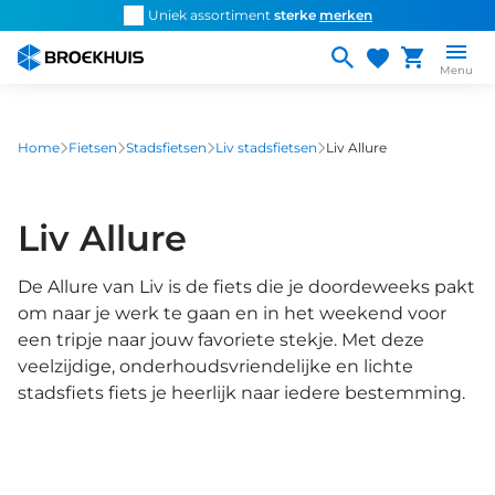
Overslaan
d snel de
juiste fiets
Uniek assortiment
sterke
merken
Persoonlijk ad
en
naar
Menu
de
inhoud
gaan
Home
Fietsen
Stadsfietsen
Liv stadsfietsen
Liv Allure
Liv Allure
De Allure van Liv is de fiets die je doordeweeks pakt
om naar je werk te gaan en in het weekend voor
een tripje naar jouw favoriete stekje. Met deze
veelzijdige, onderhoudsvriendelijke en lichte
stadsfiets fiets je heerlijk naar iedere bestemming.