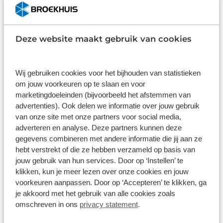
€ 1.299,00
Deze website maakt gebruik van cookies
Op voorraad
1
/
2
Wij gebruiken cookies voor het bijhouden van statistieken
Liv Allure CS 3 Dames 2025
om jouw voorkeuren op te slaan en voor
Aluminium
1x7 versnellingen
Riem
marketingdoeleinden (bijvoorbeeld het afstemmen van
advertenties). Ook delen we informatie over jouw gebruik
van onze site met onze partners voor social media,
€ 845,00
adverteren en analyse. Deze partners kunnen deze
gegevens combineren met andere informatie die jij aan ze
Niet op voorraad
hebt verstrekt of die ze hebben verzameld op basis van
1
/
15
jouw gebruik van hun services. Door op ‘Instellen’ te
klikken, kun je meer lezen over onze cookies en jouw
Liv Allure CS 1 2023
voorkeuren aanpassen. Door op ‘Accepteren’ te klikken, ga
je akkoord met het gebruik van alle cookies zoals
Aluminium
1x8 versnellingen
Riem
omschreven in ons
privacy statement
.