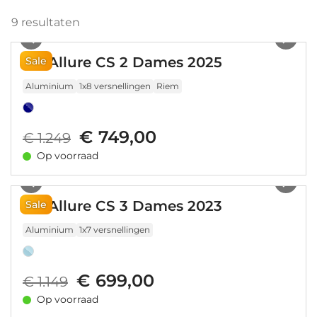
9
resultaten
1
/
2
Liv Allure CS 2 Dames 2025
Sale
Aluminium
1x8 versnellingen
Riem
€ 749,00
€ 1.249
Op voorraad
1
/
8
Liv Allure CS 3 Dames 2023
Sale
Aluminium
1x7 versnellingen
€ 699,00
€ 1.149
Op voorraad
1
/
3