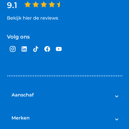
9.1
Bekijk hier de reviews
4.5
van
Volg ons
5
sterren
Aanschaf
Elektrische fietsen
Speed pedelecs
Merken
Racefietsen