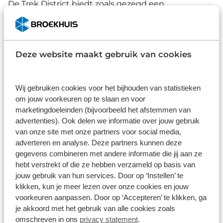
De Trek District biedt zoals gezegd een
ontspannen zitpositie, heeft brede banden,
krachtige remmen, zacht zadel en ergonomische
handvatten wat samen voor heerlijke comfort
zorgt. Sommige modellen hebben zelfs een
Deze website maakt gebruik van cookies
geveerde voorvork en verende zadelpen. Daarnaast
is de fiets voorzien van technische gemakken zoals
de naafdynamo zodat je altijd licht hebt en een
Wij gebruiken cookies voor het bijhouden van statistieken
eenvoudig intern versnellingssysteem voor
om jouw voorkeuren op te slaan en voor
marketingdoeleinden (bijvoorbeeld het afstemmen van
moeiteloos schakelen.
advertenties). Ook delen we informatie over jouw gebruik
van onze site met onze partners voor social media,
EQ staat voor equipped, oftewel de fiets is
adverteren en analyse. Deze partners kunnen deze
compleet uitgerust met verlichting, standaard,
gegevens combineren met andere informatie die jij aan ze
spatborden, bel, enz. Alles wat je rit aangenaam,
hebt verstrekt of die ze hebben verzameld op basis van
veilig en duurzaam maakt.
jouw gebruik van hun services. Door op ‘Instellen’ te
klikken, kun je meer lezen over onze cookies en jouw
Tot slot is elke Trek District is uitgerust met een
voorkeuren aanpassen. Door op ‘Accepteren’ te klikken, ga
fietsstandaard, bagagedragers en een MIK-
je akkoord met het gebruik van alle cookies zoals
geschikte achterdrager zodat je in alle
omschreven in ons
privacy statement
.