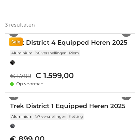
3
resultaten
1
/
2
Trek District 4 Equipped Heren 2025
Sale
Aluminium
1x8 versnellingen
Riem
€ 1.599,00
€ 1.799
Op voorraad
1
/
9
Trek District 1 Equipped Heren 2025
Aluminium
1x7 versnellingen
Ketting
€ 899,00