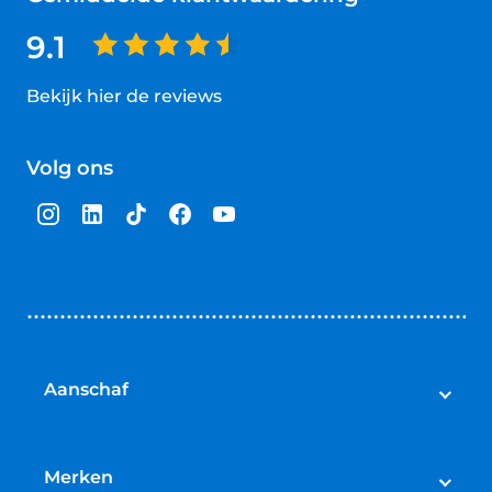
9.1
Bekijk hier de reviews
4.5
van
Volg ons
5
sterren
Aanschaf
Elektrische fietsen
Speed pedelecs
Merken