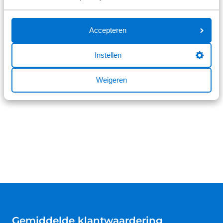
weersomstandigheden kunt fietsen. De District
serie is beschikbaar in de frametypes standaard,
Accepteren
stagger en lage instap. Kies tussen de 4 versies van
de District waarbij de District 1 standaard is
uitgerust met een Alpha Smooth Aluminium frame
Instellen
en de District 3 en 4 hydraulische schijfremmen
hebben.
Weigeren
Gemiddelde klantwaardering