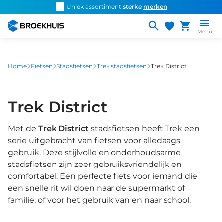
Overslaan
d snel de
juiste fiets
Uniek assortiment
sterke
merken
Persoonlijk ad
en
naar
Menu
de
inhoud
gaan
Home
Fietsen
Stadsfietsen
Trek stadsfietsen
Trek District
Trek District
Met de
Trek District
stadsfietsen heeft Trek een
serie uitgebracht van fietsen voor alledaags
gebruik. Deze stijlvolle en onderhoudsarme
stadsfietsen zijn zeer gebruiksvriendelijk en
comfortabel. Een perfecte fiets voor iemand die
een snelle rit wil doen naar de supermarkt of
familie, of voor het gebruik van en naar school.