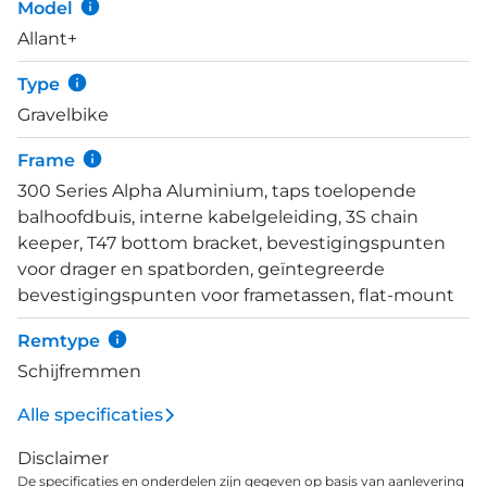
Model
in 700 x 40C formaat voor extra stabiliteit en tractie.
Allant+
Laat de gravelwegen zien wie de baas is!
Checkpoint ALR 5 is de beste toegang tot een
Type
wereld vol avontuur. Hij is stevig, snel en
Gravelbike
comfortabel en heeft uitstekende eigenschappen
voor zijn prijs. Hoewel hij ontwikkeld is voor gebruik
Frame
op meedogenloze gravelwegen, overtuigen de
300 Series Alpha Aluminium, taps toelopende
framegeometrie en de montagemogelijkheden
balhoofdbuis, interne kabelgeleiding, 3S chain
voor accessoires ook op de weg en elk ander
keeper, T47 bottom bracket, bevestigingspunten
avontuur dat jij wil aangaan.
voor drager en spatborden, geïntegreerde
bevestigingspunten voor frametassen, flat-mount
Remtype
Schijfremmen
Alle specificaties
Disclaimer
De specificaties en onderdelen zijn gegeven op basis van aanlevering