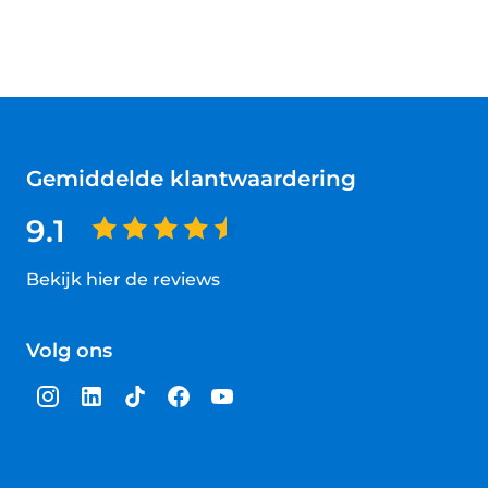
Gemiddelde klantwaardering
9.1
Bekijk hier de reviews
4.5
van
Volg ons
5
sterren