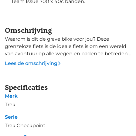
Team Issue 700 x 40c banden.
Omschrijving
Waarom is dit de gravelbike voor jou? Deze
grenzeloze fiets is de ideale fiets is om een wereld
van avontuur op alle wegen en paden te betreden.
Jij bent op zoek naar een robuuste, uiterst
Lees de omschrijving
veelzijdige en avontuurlijke gravelbike. Grind?
Tuurlijk. Asfalt? Sure. Meerdaagse bikepacking
trips? Waarom niet. Woon-werkverkeer bij slecht
Specificaties
weer? Zei er iemand regen? Een sterk frame met
Merk
bevestigingen voor dragers en spatborden, een
trillingsdempende carbon voorvork, een Shimano
Trek
GRX 2x11 aandrijving met kleine versnellingen voor
Serie
stevige beklimmingen en diep gravel, hydraulische
Trek Checkpoint
schijfremmen voor betrouwbare remprestaties in
alle weersomstandigheden en brede gravelbanden