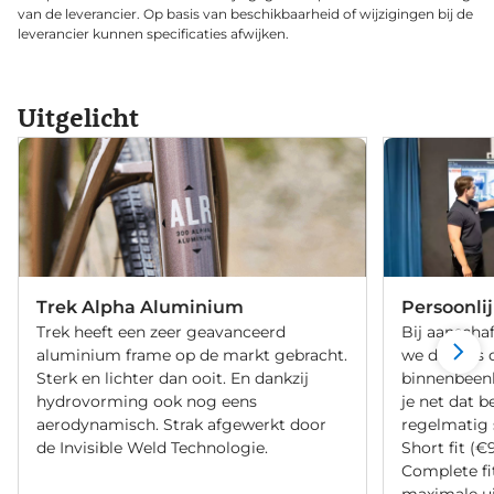
van de leverancier. Op basis van beschikbaarheid of wijzigingen bij de
leverancier kunnen specificaties afwijken.
Uitgelicht
Trek Alpha Aluminium
Persoonli
Trek heeft een zeer geavanceerd
Bij aanschaf
aluminium frame op de markt gebracht.
we de fiets 
Sterk en lichter dan ooit. En dankzij
binnenbeenle
hydrovorming ook nog eens
je net dat b
aerodynamisch. Strak afgewerkt door
regelmatig 
de Invisible Weld Technologie.
Short fit (€
Complete fi