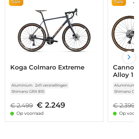
Sale
Sale
Koga Colmaro Extreme
Cannond
Alloy 1 
Aluminium
2x11 versnellingen
Aluminium
Shimano GRX 810
Shimano GR
€ 2.249
€ 2.499
€ 2.399
Op voorraad
Op voorr