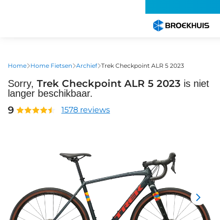
Overslaan
en
naar
de
inhoud
gaan
Home
Home Fietsen
Archief
Trek Checkpoint ALR 5 2023
Trek Checkpoint ALR 5 2023
Sorry,
is niet
langer beschikbaar.
9
1578 reviews