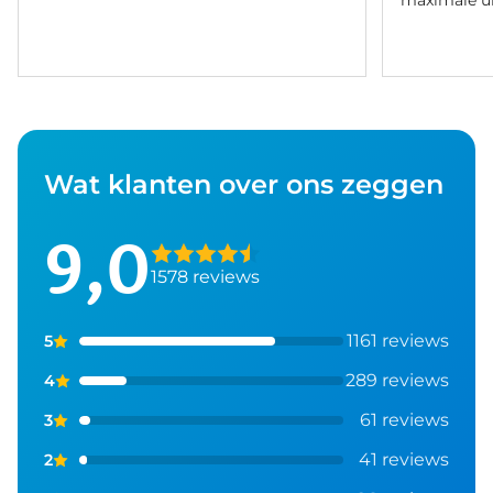
maximale ui
Wat klanten over ons zeggen
9,0
1578 reviews
1161 reviews
5
289 reviews
4
61 reviews
3
41 reviews
2