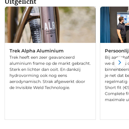
Uitgelicht
Trek Alpha Aluminium
Persoonli
Trek heeft een zeer geavanceerd
Bij aanschaf
aluminium frame op de markt gebracht.
we de fiets 
Sterk en lichter dan ooit. En dankzij
binnenbeenle
hydrovorming ook nog eens
je net dat b
aerodynamisch. Strak afgewerkt door
regelmatig 
de Invisible Weld Technologie.
Short fit (€
Complete fi
maximale ui