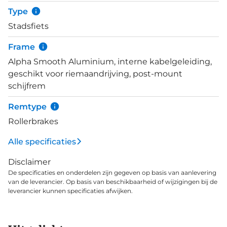
verlichting te benoemen. De verlichting wordt van
Type
voeding voorzien door de naafdynamo en kent een
Stadsfiets
standlicht dat blijft branden als je even stilstaat.
Frame
Alpha Smooth Aluminium, interne kabelgeleiding,
geschikt voor riemaandrijving, post-mount
schijfrem
Remtype
Rollerbrakes
Alle specificaties
Disclaimer
De specificaties en onderdelen zijn gegeven op basis van aanlevering
van de leverancier. Op basis van beschikbaarheid of wijzigingen bij de
leverancier kunnen specificaties afwijken.