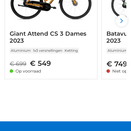
Giant Attend CS 3 Dames
Batavus
2023
2023
Aluminium
1x3 versnellingen
Ketting
Aluminium
€ 549
€ 749
€ 699
Op voorraad
Niet op 