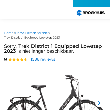
Overslaan
en
naar
de
inhoud
gaan
Home
Home Fietsen
Archief
Trek District 1 Equipped Lowstep 2023
Trek District 1 Equipped Lowstep
Sorry,
2023
is niet langer beschikbaar.
9
1586 reviews