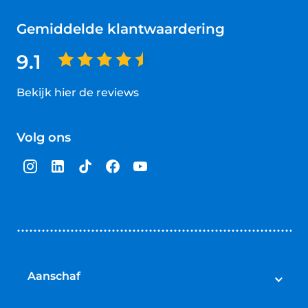
Gemiddelde klantwaardering
9.1
Bekijk hier de reviews
4.5
van
Volg ons
5
sterren
Aanschaf