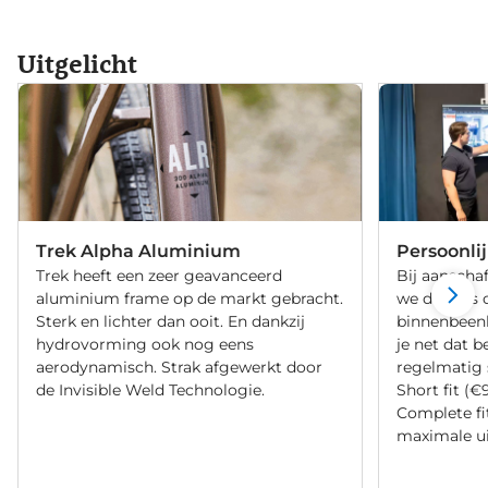
Uitgelicht
Trek Alpha Aluminium
Persoonli
Trek heeft een zeer geavanceerd
Bij aanschaf
aluminium frame op de markt gebracht.
we de fiets 
Sterk en lichter dan ooit. En dankzij
binnenbeenle
hydrovorming ook nog eens
je net dat b
aerodynamisch. Strak afgewerkt door
regelmatig 
de Invisible Weld Technologie.
Short fit (€
Complete fi
maximale ui