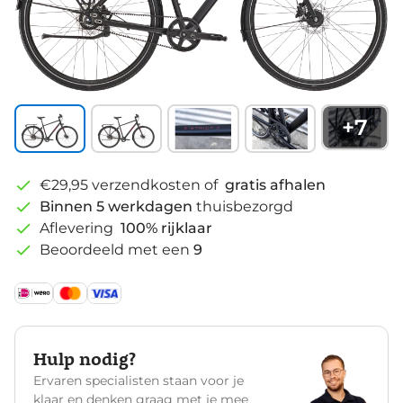
+
7
€29,95 verzendkosten of
gratis afhalen
Binnen 5 werkdagen
thuisbezorgd
Aflevering
100% rijklaar
Beoordeeld met een
9
Hulp nodig?
Ervaren specialisten staan voor je
klaar en denken graag met je mee