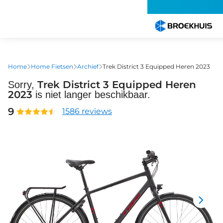
Overslaan
en
naar
de
inhoud
gaan
Home
Home Fietsen
Archief
Trek District 3 Equipped Heren 2023
Trek District 3 Equipped Heren
Sorry,
2023
is niet langer beschikbaar.
9
1586 reviews