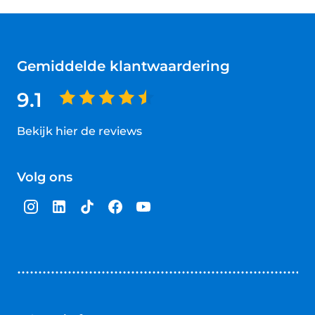
Gemiddelde klantwaardering
9.1
Bekijk hier de reviews
4.5
van
Volg ons
5
sterren