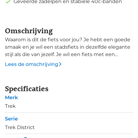
Geveerde zadelpen en stabiele 40c-banden
Omschrijving
Waarom is dit de fiets voor jou? Je hebt een goede
smaak en je wil een stadsfiets in dezelfde elegante
stijl als die van jezelf. Je wil een fiets met een
elegant gestroomlijnd frame en vrijwel
Lees de omschrijving
onderhoudsvrije componenten die het grote
verschil maken in functie, comfort en veilig fietsen.
De District 3 Equipped heeft een lichtgewicht
Specificaties
Alpha Smooth Aluminium frame met een
Merk
comfortabele en actieve zitpositie, een Gates CDN
riemaandrijving met Shimano Nexus
Trek
versnellingsnaaf met 8 versnellingen, een Shimano
Serie
3.0 watt naafdynamo in het voorwiel met voeding
Trek District
voor de koplamp en een achterlicht met
standverlichting, deze brandt zelfs wanneer de fiets