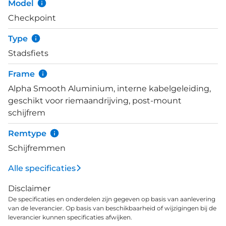
Model
stilstaat. De betrouwbare hydraulische
Checkpoint
schijfremmen, comfortabele ergonomische
handgrepen, spatborden, een verstelbare stuurpen,
Type
MIK-compatibele bagagedrager achter en brede,
Stadsfiets
stabiele 40c-banden met reflecterende zijkanten
maken de toevoeging equipped waar. District 3
Frame
Equipped is een prachtige stadsfiets die superleuk
Alpha Smooth Aluminium, interne kabelgeleiding,
is om mee door de stad te fietsen. Fietsen wordt
geschikt voor riemaandrijving, post-mount
nog leuker met een Trek District!
schijfrem
Remtype
Schijfremmen
Alle specificaties
Disclaimer
De specificaties en onderdelen zijn gegeven op basis van aanlevering
van de leverancier. Op basis van beschikbaarheid of wijzigingen bij de
leverancier kunnen specificaties afwijken.