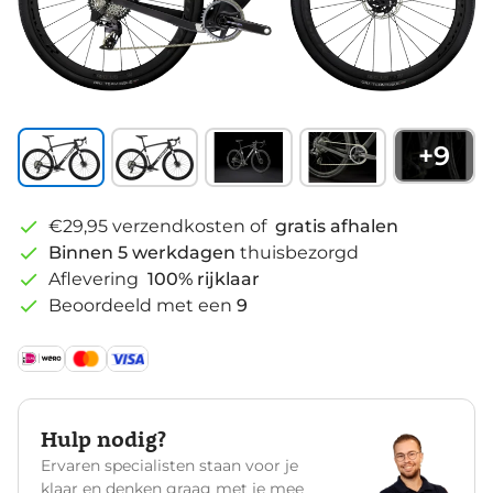
+
9
€29,95 verzendkosten of
gratis afhalen
Binnen 5 werkdagen
thuisbezorgd
Aflevering
100% rijklaar
Beoordeeld met een
9
Hulp nodig?
Ervaren specialisten staan voor je
klaar en denken graag met je mee