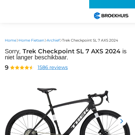
Overslaan
en
naar
de
inhoud
gaan
Home
Home Fietsen
Archief
Trek Checkpoint SL 7 AXS 2024
Trek Checkpoint SL 7 AXS 2024
Sorry,
is
niet langer beschikbaar.
9
1586 reviews