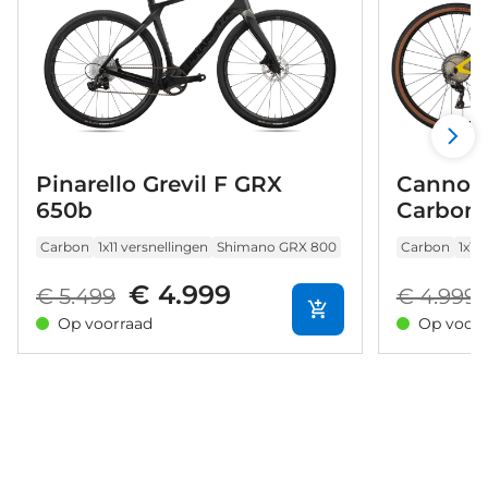
Pinarello Grevil F GRX
Cannond
650b
Carbon 
Carbon
1x11 versnellingen
Shimano GRX 800
Carbon
1x11
€ 4.999
€ 5.499
€ 4.999
Op voorraad
Op voorr