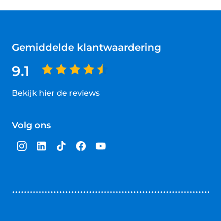
Gemiddelde klantwaardering
9.1
Bekijk hier de reviews
4.5
van
Volg ons
5
sterren