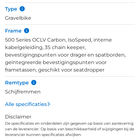
Een slim intern opbergvak in het frame maakt het
Type
meenemen van extra noodmateriaal mogelijk. De
Gravelbike
verborgen kabelgeleiding hindert het bevestigen
van tassen niet. En met de geïntegreerde
Frame
bevestigingspunten voor een frametas, bagagerek
500 Series OCLV Carbon, IsoSpeed, interne
en spatborden ben je klaar voor lange reizen. Het
kabelgeleiding, 3S chain keeper,
frame biedt zelfs plaats aan een seatdropper zodat
bevestigingspunten voor drager en spatborden,
je profiteert van meer ruimte op de afdalingen. Het
geïntegreerde bevestigingspunten voor
slimme SRAM Force XPLR AXS D2 1x12-speed
frametassen, geschikt voor seatdropper
schakelsysteem werkt soepel en is volledig
draadloos. Bontrager Aeolus Pro 3V carbon velgen
Remtype
zijn tubeless ready en worden voorzien van GR1
Schijfremmen
Team Issue banden van 40mm. Er is zelfs
bandenruimte tot 45mm, zodat zelfs de moelijkste
Alle specificaties
tracks bereikbaar zijn.
Disclaimer
De specificaties en onderdelen zijn gegeven op basis van aanlevering
van de leverancier. Op basis van beschikbaarheid of wijzigingen bij de
leverancier kunnen specificaties afwijken.