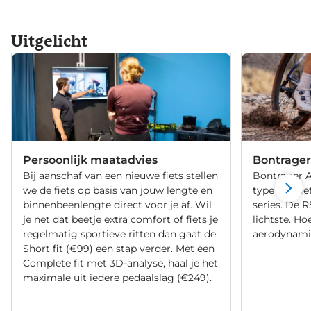
Uitgelicht
Persoonlijk maatadvies
Bontrager
Bij aanschaf van een nieuwe fiets stellen
Bontrager Ae
we de fiets op basis van jouw lengte en
type racefie
binnenbeenlengte direct voor je af. Wil
series. De R
je net dat beetje extra comfort of fiets je
lichtste. Ho
regelmatig sportieve ritten dan gaat de
aerodynami
Short fit (€99) een stap verder. Met een
Complete fit met 3D-analyse, haal je het
maximale uit iedere pedaalslag (€249).