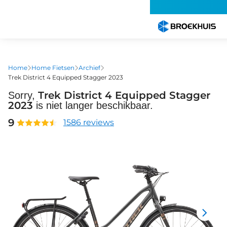
Overslaan
en
naar
de
inhoud
gaan
Home
Home Fietsen
Archief
Trek District 4 Equipped Stagger 2023
Trek District 4 Equipped Stagger
Sorry,
2023
is niet langer beschikbaar.
9
1586 reviews