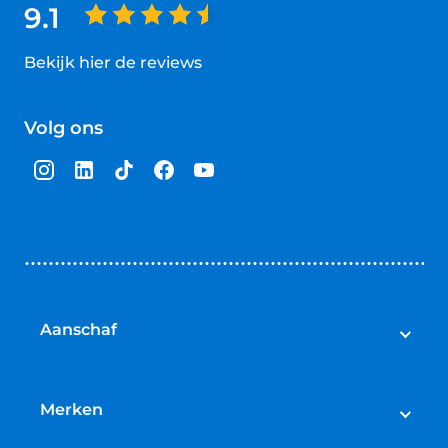
9.1
Bekijk hier de reviews
4.5
van
Volg ons
5
sterren
Aanschaf
Elektrische fietsen
Speed pedelecs
Merken
Racefietsen