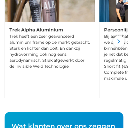
Trek Alpha Aluminium
Persoonli
Trek heeft een zeer geavanceerd
Bij aanschaf
aluminium frame op de markt gebracht.
we de fiets 
Sterk en lichter dan ooit. En dankzij
binnenbeenle
hydrovorming ook nog eens
je net dat b
aerodynamisch. Strak afgewerkt door
regelmatig 
de Invisible Weld Technologie.
Short fit (€
Complete fi
maximale ui
Wat klanten over ons zeggen