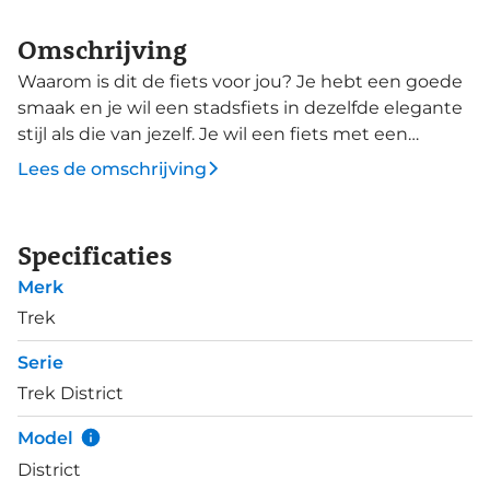
Omschrijving
Waarom is dit de fiets voor jou? Je hebt een goede
smaak en je wil een stadsfiets in dezelfde elegante
stijl als die van jezelf. Je wil een fiets met een
elegant gestroomlijnd frame en vrijwel
Lees de omschrijving
onderhoudsvrije componenten die het grote
verschil maken in functie, comfort en veilig fietsen.
De District 4 Equipped heeft een lichtgewicht
Specificaties
Alpha Smooth Aluminium frame met een
Merk
comfortabele en actieve zitpositie, een Gates CDN
riemaandrijving met Shimano Nexus
Trek
versnellingsnaaf met 8 versnellingen, een Shimano
Serie
Nexus naafdynamo in het voorwiel met voeding
Trek District
voor de koplamp en een achterlicht met
standverlichting, deze brandt zelfs wanneer de fiets
Model
stilstaat. Daar doen we sterke hydraulische
District
schijfremmen, comfortabele ergonomische