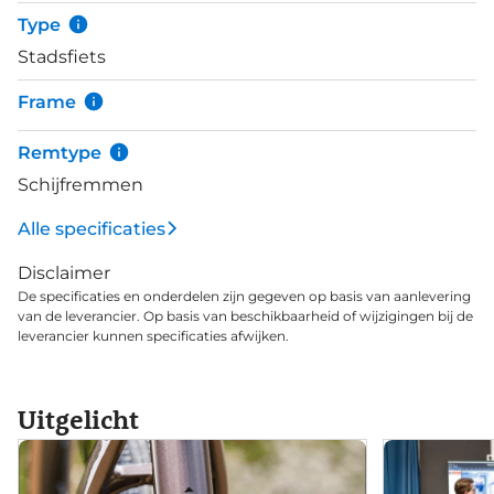
handgrepen, spatborden, een verstelbare stuurpen,
Type
MIK-compatibele bagagedrager achter en brede,
Stadsfiets
stabiele 40c-banden met reflecterende zijkanten
bij. District 4 Equipped is een prachtige stadsfiets
Frame
die superleuk is om mee door de stad te fietsen. Hij
heeft een gestroomlijnd, elegant ontwerp, is
Remtype
voorzien van een stille Gates-riem en met de
Schijfremmen
meegeleverde accessoires is hij fun en gemakkelijk
om te rijden.
Alle specificaties
Disclaimer
De specificaties en onderdelen zijn gegeven op basis van aanlevering
van de leverancier. Op basis van beschikbaarheid of wijzigingen bij de
leverancier kunnen specificaties afwijken.
Uitgelicht