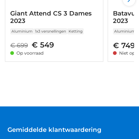
Giant Attend CS 3 Dames
Batavus
2023
2023
Aluminium
1x3 versnellingen
Ketting
Aluminium
€ 549
€ 749
€ 699
Op voorraad
Niet op 
Gemiddelde klantwaardering