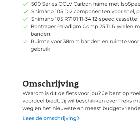
500 Series OCLV Carbon frame met IsoSpee
Shimano 105 Di2 componenten voor snel, pr
Shimano 105 R7101 11-34 12-speed cassette
Bontrager Paradigm Comp 25 TLR wielen me
banden.
Ruimte voor 38mm banden en ruimte voor sp
gebruik
Omschrijving
Waarom is dit de fiets voor jou? Je bent op zoek naar een fiets die een echt technologisch
voordeel biedt. Jij wil beschikken over Treks
weg en het nieuwste en meest budgetvriendeli
versnellingssysteem van Shimano om te allen 
Lees de omschrijving
schakelen te ervaren. Opgebouwd met als basi
vork met IsoSpeed en verstelbare IsoSpeed aa
opbergruimte in het frame. Deze Domane SL 6 gen 4 is uitgerust met het nieuwe,