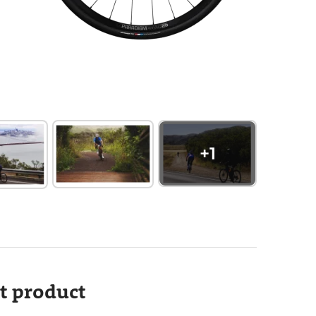
+
1
it product