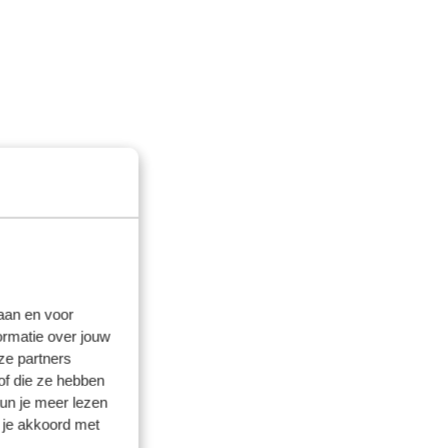
laan en voor
ormatie over jouw
ze partners
of die ze hebben
kun je meer lezen
 je akkoord met