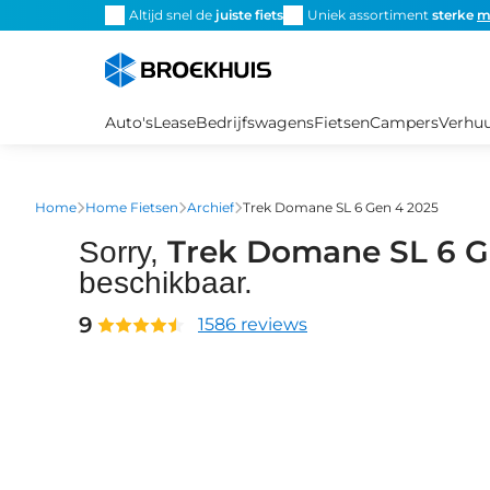
Overslaan
Altijd snel de
juiste fiets
Uniek assortiment
sterke
m
en
naar
de
inhoud
Auto's
Lease
Bedrijfswagens
Fietsen
Campers
Verhu
gaan
Home
Home Fietsen
Archief
Trek Domane SL 6 Gen 4 2025
Trek Domane SL 6 G
Sorry,
beschikbaar.
9
1586 reviews