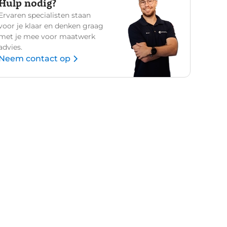
Hulp nodig?
Ervaren specialisten staan
voor je klaar en denken graag
met je mee voor maatwerk
advies.
Neem contact op