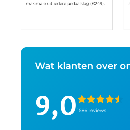
maximale uit iedere pedaalslag (€249).
Wat klanten over o
9,0
1586 reviews