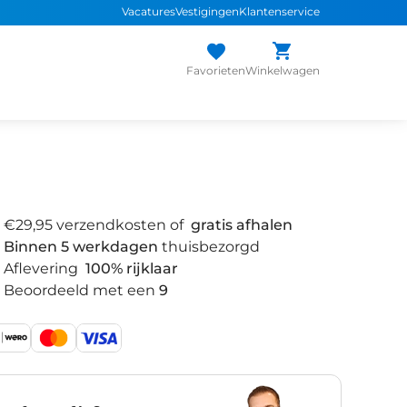
Vacatures
Vestigingen
Klantenservice
 snel de
juiste fiets
Uniek assortiment
sterke
merken
Persoonlijk adv
Favorieten
Winkelwagen
€29,95 verzendkosten of
gratis afhalen
Binnen 5 werkdagen
thuisbezorgd
Aflevering
100% rijklaar
Beoordeeld met een
9