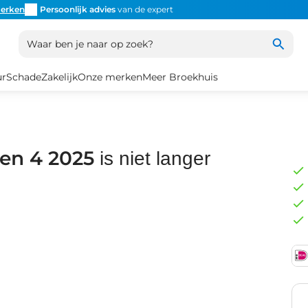
erken
Persoonlijk advies
van de expert
Inruil
altijd mogelijk
Altijd
Waar ben je naar op zoek?
ur
Schade
Zakelijk
Onze merken
Meer Broekhuis
en 4 2025
is niet langer