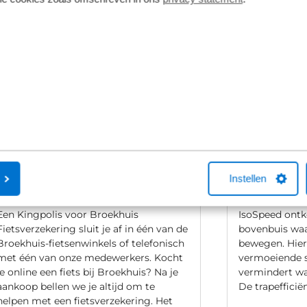
vering van de leverancier. Op basis van beschikbaarheid of
Instellen
Fietsverzekering
Trek IsoSpe
Een Kingpolis voor Broekhuis
IsoSpeed ontk
Fietsverzekering sluit je af in één van de
bovenbuis waa
Broekhuis-fietsenwinkels of telefonisch
bewegen. Hie
met één van onze medewerkers. Kocht
vermoeiende 
je online een fiets bij Broekhuis? Na je
vermindert waa
aankoop bellen we je altijd om te
De trapefficië
helpen met een fietsverzekering. Het