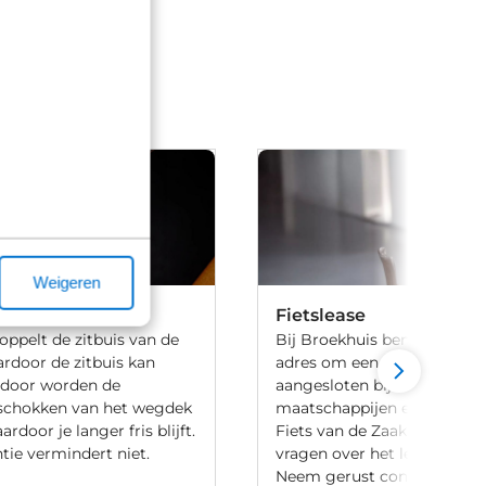
Weigeren
ed
Fietslease
oppelt de zitbuis van de
Bij Broekhuis ben je aan he
rdoor de zitbuis kan
adres om een fiets te leasen.
rdoor worden de
aangesloten bij meerdere l
schokken van het wegdek
maatschappijen en hebben 
rdoor je langer fris blijft.
Fiets van de Zaak-regeling.
ntie vermindert niet.
vragen over het leasen van 
Neem gerust contact met o