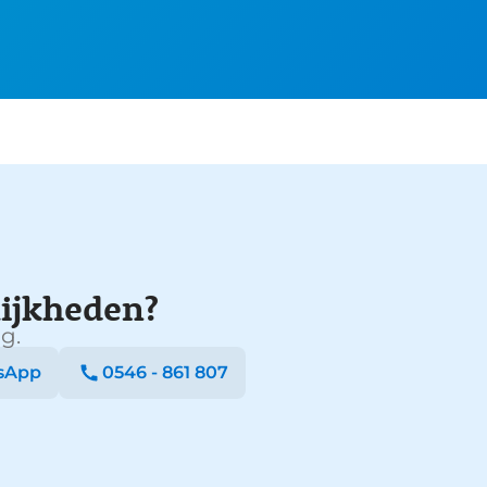
ijkheden?
g.
sApp
0546 - 861 807