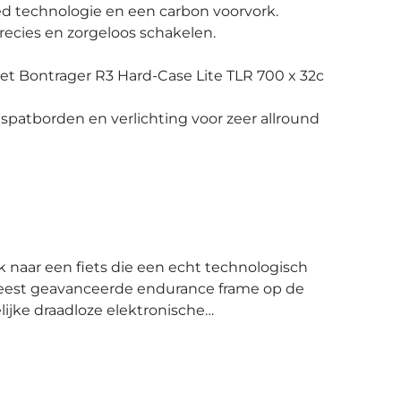
d technologie en een carbon voorvork.
ecies en zorgeloos schakelen.
t Bontrager R3 Hard-Case Lite TLR 700 x 32c
atborden en verlichting voor zeer allround
 meest geavanceerde endurance frame op de
jke draadloze elektronische
tijde de voordelen van snel en betrouwbaar
s het lichte 500-serie OCLV carbon frame en
n de achterkant en een geïntegreerde