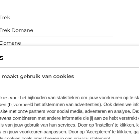
 105 Di2-versnellingssysteem. In combinatie
ogie die echte voordelen oplevert als het gaat
Trek
ange wielerwedstrijden of met de meest
Trek Domane
jfremmen, Paradigm Comp 25 wielen, brede
 stabiliteit op minder perfecte wegen en
Domane
vermoeidheid vermindert.
Endurance racefiets
500 Series OCLV Carbon, IsoSpeed, interne
 maakt gebruik van cookies
opbergruimte, taps toelopende balhoofdbuis,
interne kabelgeleiding, 3S chain keeper,
spatbordbevestigingen, flat-mount
kies voor het bijhouden van statistieken om jouw voorkeuren op te s
schijfrembevestiging, 142 x 12 mm steekas
en (bijvoorbeeld het afstemmen van advertenties). Ook delen we inf
site met onze partners voor social media, adverteren en analyse. De
Schijfremmen
ens combineren met andere informatie die jij aan ze hebt verstrekt 
s van jouw gebruik van hun services. Door op ‘Instellen’ te klikken, 
 en jouw voorkeuren aanpassen. Door op ‘Accepteren’ te klikken, ga
lle cookies zoals omschreven in ons
privacy statement
.