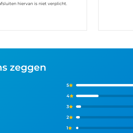
afsluiten hiervan is niet verplicht.
ns zeggen
5
4
3
2
1