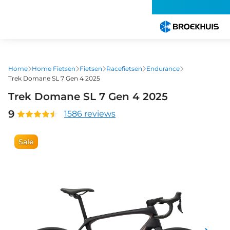
Overslaan
en
naar
de
inhoud
gaan
Home
Home Fietsen
Fietsen
Racefietsen
Endurance
Trek Domane SL 7 Gen 4 2025
Trek Domane SL 7 Gen 4 2025
9
1586 reviews
Sale