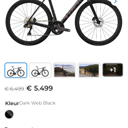
+
1
€ 5.499
€ 6.499
Kleur
Dark Web Black
Dark