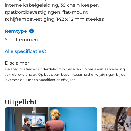
van 38mm voor betere stabiliteit op minder
interne kabelgeleiding, 3S chain keeper,
perfecte wegen. Het Bontrager Elite IsoZone stuur
spatbordbevestigingen, flat-mount
vermindert vermoeidheid, zodat endurance extra
schijfrembevestiging, 142 x 12 mm steekas
nadruk krijgt.
Remtype
Schijfremmen
Alle specificaties
Disclaimer
De specificaties en onderdelen zijn gegeven op basis van aanlevering
van de leverancier. Op basis van beschikbaarheid of wijzigingen bij de
leverancier kunnen specificaties afwijken.
Uitgelicht