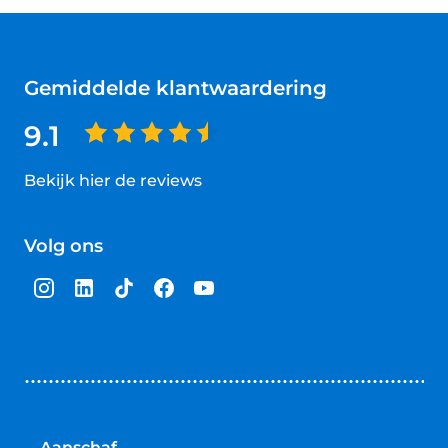
Gemiddelde klantwaardering
9.1
Bekijk hier de reviews
4.5
van
Volg ons
5
sterren
Aanschaf