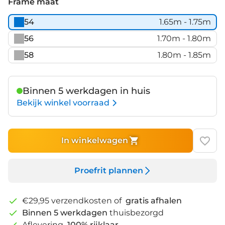
Web
Frame maat
Black
54
1.65m - 1.75m
56
1.70m - 1.80m
58
1.80m - 1.85m
Binnen 5 werkdagen in huis
Bekijk winkel voorraad
In winkelwagen
Proefrit plannen
€29,95 verzendkosten of
gratis afhalen
Binnen 5 werkdagen
thuisbezorgd
Aflevering
100% rijklaar