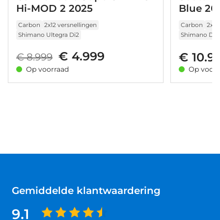
Hi-MOD 2 2025
Blue 20
Carbon
2x12 versnellingen
Carbon
2x12
Shimano Ultegra Di2
Shimano Dur
€ 4.999
€ 10.9
€ 8.999
Op voorraad
Op voorr
Gemiddelde klantwaardering
9.1