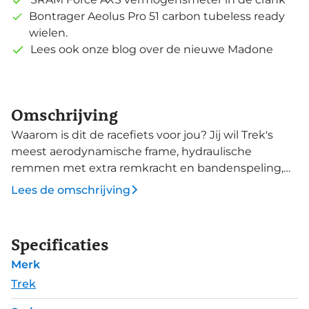
Bontrager Aeolus Pro 51 carbon tubeless ready
wielen.
Lees ook onze blog over de nieuwe Madone
Omschrijving
Waarom is dit de racefiets voor jou? Jij wil Trek's
meest aerodynamische frame, hydraulische
remmen met extra remkracht en bandenspeling,
en een fonkelnieuw 2x12 Shimano Ultegra Di2
Lees de omschrijving
draadloos elektronisch schakelsysteem, dat
supersnel, nauwkeurig schakelt. Dit is Trek's lichtste
800-serie OCLV Carbon frame ooit met
Specificaties
aerodynamische KVF-vormige (Kammtail Virual Foil)
Merk
buizen, een full carbon KVF-vork, 2x12 SRAM Force
eTap AXS versnellingssysteem, Tubeless Ready
Trek
Bontrager Aeolus Pro 51 Disc-wielen,