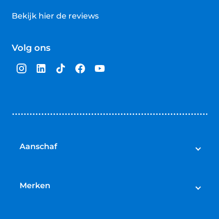
Bekijk hier de reviews
4.5
van
Volg ons
5
sterren
Aanschaf
Elektrische fietsen
Speed pedelecs
Merken
Racefietsen
Cube
Mountainbikes