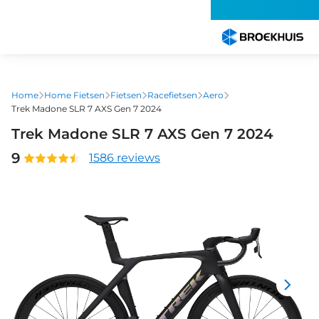
Overslaan
en
naar
de
inhoud
gaan
Home
Home Fietsen
Fietsen
Racefietsen
Aero
Trek Madone SLR 7 AXS Gen 7 2024
Trek Madone SLR 7 AXS Gen 7 2024
9
1586 reviews