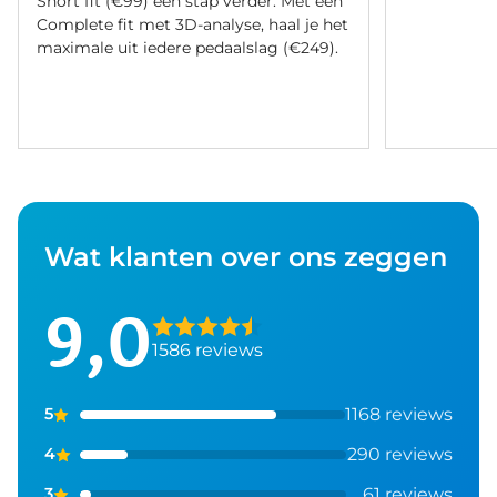
Short fit (€99) een stap verder. Met een
Complete fit met 3D-analyse, haal je het
maximale uit iedere pedaalslag (€249).
Wat klanten over ons zeggen
9,0
1586 reviews
1168 reviews
5
290 reviews
4
61 reviews
3