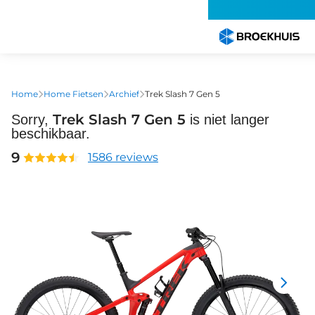
Overslaan
en
naar
de
inhoud
gaan
Home
Home Fietsen
Archief
Trek Slash 7 Gen 5
Trek Slash 7 Gen 5
Sorry,
is niet langer
beschikbaar.
9
1586 reviews