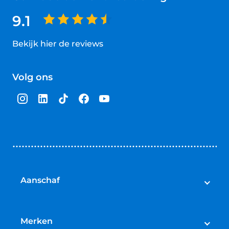
9.1
Bekijk hier de reviews
4.5
van
Volg ons
5
sterren
Aanschaf
Elektrische fietsen
Speed pedelecs
Merken