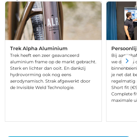
Trek Alpha Aluminium
Persoonli
Trek heeft een zeer geavanceerd
Bij aanschaf
aluminium frame op de markt gebracht.
we de fiets 
Sterk en lichter dan ooit. En dankzij
binnenbeenle
hydrovorming ook nog eens
je net dat b
aerodynamisch. Strak afgewerkt door
regelmatig 
de Invisible Weld Technologie.
Short fit (€
Complete fi
maximale ui