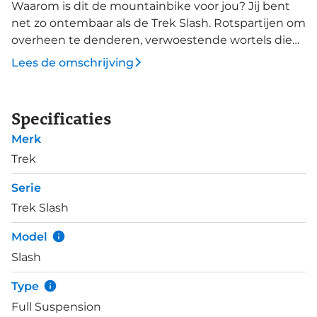
Waarom is dit de mountainbike voor jou? Jij bent
net zo ontembaar als de Trek Slash. Rotspartijen om
overheen te denderen, verwoestende wortels die
eens niet je wielen vermorzelen en drops niet
Lees de omschrijving
langer onneembaar zijn. Met de Trek Slash enduro
bike knal je over de ruigste trails. Deze full
suspension enduro MTB heeft 170mm veerweg
Specificaties
voor en 160mm achter. De geometrie kent een
Merk
stabiele vlakke balhoofdhoek voor steile trails
gecombineerd met een steile zitbuishoek om
Trek
maximaal vermogen te leveren.&nbsp; Schakelen
Serie
met deze Slash 7 doe je met een SRAM NX Eagle
Trek Slash
groepset. Een dropper zadelpen is een logische
keuze voor grote obstakels en drops.
Model
Slash
Type
Full Suspension