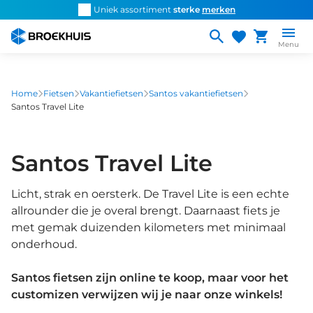
Overslaan
d snel de
juiste fiets
Uniek assortiment
sterke
merken
Persoonlijk ad
en
naar
Menu
de
inhoud
gaan
Home
Fietsen
Vakantiefietsen
Santos vakantiefietsen
Santos Travel Lite
Santos Travel Lite
Licht, strak en oersterk. De Travel Lite is een echte
allrounder die je overal brengt. Daarnaast fiets je
met gemak duizenden kilometers met minimaal
onderhoud.
Santos fietsen zijn online te koop, maar voor het
customizen verwijzen wij je naar onze winkels!