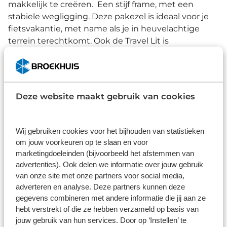
makkelijk te creëren. Een stijf frame, met een
stabiele wegligging. Deze pakezel is ideaal voor je
fietsvakantie, met name als je in heuvelachtige
terrein terechtkomt. Ook de Travel Lit is
gemakkelijk om te bouwen naar een e-bike.
In 3 stappen naar jouw Santos fiets
Deze website maakt gebruik van cookies
1. Welk frame heb je nodig?
Wij gebruiken cookies voor het bijhouden van statistieken
Jouw wensen bepalen de keuze van het frame.
om jouw voorkeuren op te slaan en voor
Neem je veel of weinig bagage mee? Fiets je vooral
marketingdoeleinden (bijvoorbeeld het afstemmen van
op de weg, liever onverhard of een combinatie van
advertenties). Ook delen we informatie over jouw gebruik
beide? Voor elk doel is een passend frame. En weet
van onze site met onze partners voor social media,
je, jouw frame is maar liefst in 29 kleuren
adverteren en analyse. Deze partners kunnen deze
beschikbaar!
gegevens combineren met andere informatie die jij aan ze
hebt verstrekt of die ze hebben verzameld op basis van
2. Uitvoering
jouw gebruik van hun services. Door op ‘Instellen’ te