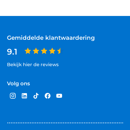
Gemiddelde klantwaardering
9.1
Bekijk hier de reviews
4.5
van
Volg ons
5
sterren