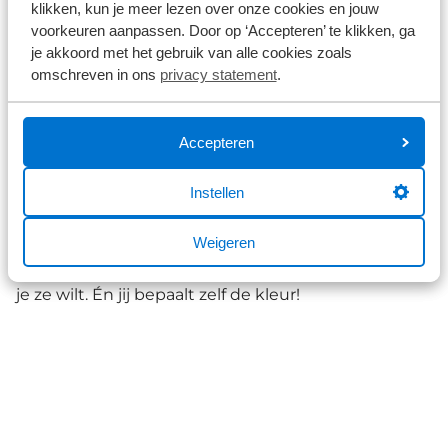
klikken, kun je meer lezen over onze cookies en jouw
Kies de uitvoering die je wilt en dan bedoelen we
voorkeuren aanpassen. Door op ‘Accepteren’ te klikken, ga
je akkoord met het gebruik van alle cookies zoals
het versnellingssysteem. Bij ons kun je kiezen uit
omschreven in ons
privacy statement
.
een derailleur, naafversnelling (Rohloff) of bracket
versnelling (Pinion), met riem- of
kettingaandrijving.
Accepteren
3. Customizen
Instellen
Stuur, zadel, banden, velgen, spatborden, remmen,
Weigeren
verlichting, voorvork, pomp, barends, dragers; je
mag zelf bedenken óf je ze wilt, welke je wilt en hoe
je ze wilt. Én jij bepaalt zelf de kleur!