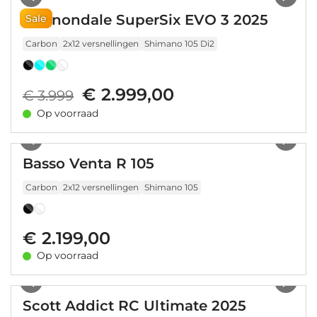
Cannondale SuperSix EVO 3 2025
Sale
Carbon
2x12 versnellingen
Shimano 105 Di2
€ 2.999,00
€ 3.999
Op voorraad
1
/
19
Basso Venta R 105
Carbon
2x12 versnellingen
Shimano 105
€ 2.199,00
Op voorraad
1
/
10
Scott Addict RC Ultimate 2025