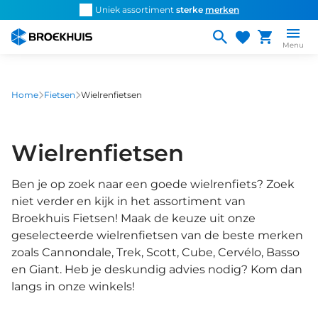
Overslaan
d snel de
juiste fiets
Uniek assortiment
sterke
merken
Persoonlijk ad
en
naar
Menu
de
inhoud
gaan
Home
Fietsen
Wielrenfietsen
Wielrenfietsen
Ben je op zoek naar een goede wielrenfiets? Zoek
niet verder en kijk in het assortiment van
Broekhuis Fietsen! Maak de keuze uit onze
geselecteerde wielrenfietsen van de beste merken
zoals Cannondale, Trek, Scott, Cube, Cervélo, Basso
en Giant. Heb je deskundig advies nodig? Kom dan
langs in onze winkels!