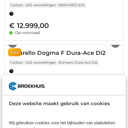
Carbon
2x12 versnellingen
SRAM RED AXS
€ 12.999,00
Op voorraad
1
/
16
Pinarello Dogma F Dura-Ace Di2
Sale
Carbon
2x12 versnellingen
Shimano Dura-Ace Di2
€ 12.999,00
€ 15.200
Op voorraad
1
/
7
Deze website maakt gebruik van cookies
Cervelo S5 RED AXS 2026
Carbon
2x12 versnellingen
SRAM RED AXS
Wij gebruiken cookies voor het bijhouden van statistieken