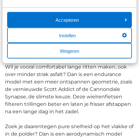
Welke wielrenfiets past het beste bij
Accepteren
mijn ambities?
Instellen
Bij Broekhuis begrijpen we dat de keuze voor een
nieuwe wielrenfiets persoonlijk is. Het hangt
Weigeren
allemaal af van wat je met de sport wilt bereiken.
Wil je vooral comfortabel lange ritten maken, ook
over minder strak asfalt? Dan is een endurance
model met een meer ontspannen geometrie, zoals
de vernieuwde Scott Addict of de Cannondale
Synapse, de slimste keuze. Deze wielrenfietsen
filteren trillingen beter en laten je frisser afstappen
na een lange dag in het zadel.
Zoek je daarentegen pure snelheid op het vlakke of
in de polder? Dan is een aerodynamisch model