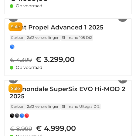
Op voorraad
1
/
11
Giant Propel Advanced 1 2025
Sale
Carbon
2x12 versnellingen
Shimano 105 Di2
€ 3.299,00
€ 4.399
Op voorraad
1
/
41
Cannondale SuperSix EVO Hi-MOD 2
Sale
2025
Carbon
2x12 versnellingen
Shimano Ultegra Di2
€ 4.999,00
€ 8.999