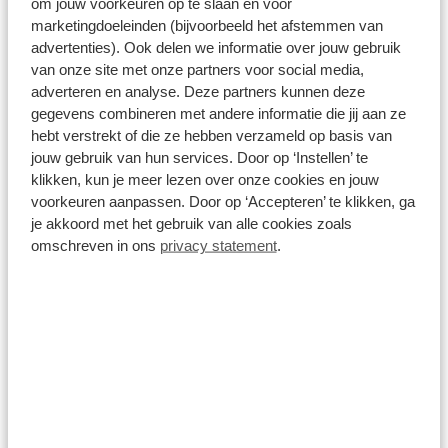
om jouw voorkeuren op te slaan en voor
marketingdoeleinden (bijvoorbeeld het afstemmen van
€ 13.999,00
advertenties). Ook delen we informatie over jouw gebruik
van onze site met onze partners voor social media,
Op voorraad
1
/
6
adverteren en analyse. Deze partners kunnen deze
gegevens combineren met andere informatie die jij aan ze
hebt verstrekt of die ze hebben verzameld op basis van
Scott Foil RC Pro Team Blue 2024
jouw gebruik van hun services. Door op ‘Instellen’ te
Carbon
2x12 versnellingen
Shimano Dura-Ace Di2
klikken, kun je meer lezen over onze cookies en jouw
voorkeuren aanpassen. Door op ‘Accepteren’ te klikken, ga
je akkoord met het gebruik van alle cookies zoals
€ 10.999,00
omschreven in ons
privacy statement
.
Op voorraad
1
2
3
...
22
Items per pagina: