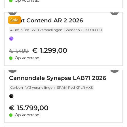
Op voorraad
1
/
2
Giant Contend AR 2 2026
Sale
Aluminium
2x10 versnellingen
Shimano Cues U6000
€ 1.299,00
€ 1.499
Op voorraad
1
/
21
Cannondale Synapse LAB71 2026
Carbon
1x13 versnellingen
SRAM Red XPLR AXS
€ 15.799,00
Op voorraad
1
/
48