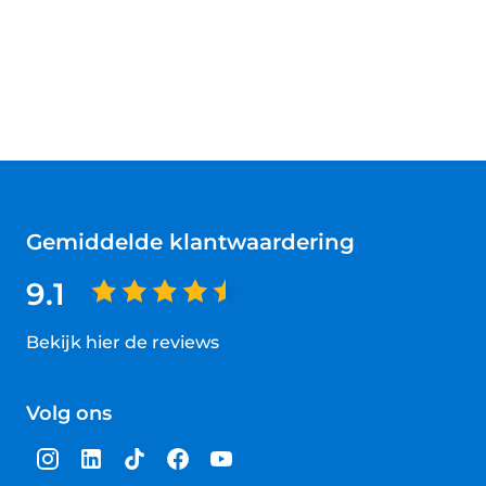
Gemiddelde klantwaardering
9.1
Bekijk hier de reviews
4.5
van
Volg ons
5
sterren