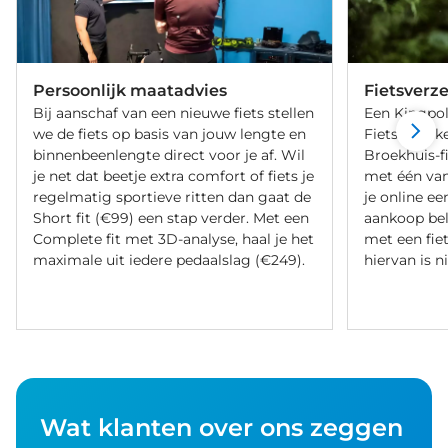
Persoonlijk maatadvies
Fietsverz
Bij aanschaf van een nieuwe fiets stellen
Een Kingpol
we de fiets op basis van jouw lengte en
Fietsverzeke
binnenbeenlengte direct voor je af. Wil
Broekhuis-f
je net dat beetje extra comfort of fiets je
met één va
regelmatig sportieve ritten dan gaat de
je online ee
Short fit (€99) een stap verder. Met een
aankoop bel
Complete fit met 3D-analyse, haal je het
met een fiet
maximale uit iedere pedaalslag (€249).
hiervan is ni
Wat klanten over ons zeggen