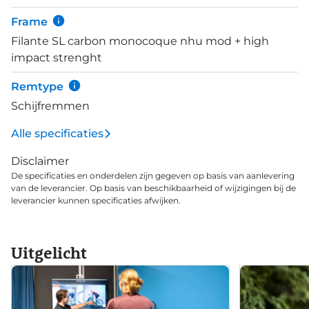
efficiëntie verder verbeteren. Dit model van de
Frame
Filante SL is afgemonteerd met een zeer
Filante SL carbon monocoque nhu mod + high
betrouwbare elektronische Shimano 105 Di2
impact strenght
groepset. Miche SWR EVO velgen zijn tubeless
ready en hebben een aerodynamisch design.
Remtype
Schijfremmen
Alle specificaties
Disclaimer
De specificaties en onderdelen zijn gegeven op basis van aanlevering
van de leverancier. Op basis van beschikbaarheid of wijzigingen bij de
leverancier kunnen specificaties afwijken.
Uitgelicht