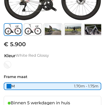
€ 5.900
Kleur
White Red Glossy
White
Red
Frame maat
Glossy
M
1.70m - 1.75m
Binnen 5 werkdagen in huis