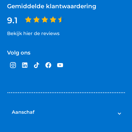
Gemiddelde klantwaardering
9.1
Bekijk hier de reviews
4.5
van
Volg ons
5
sterren
Aanschaf
Elektrische fietsen