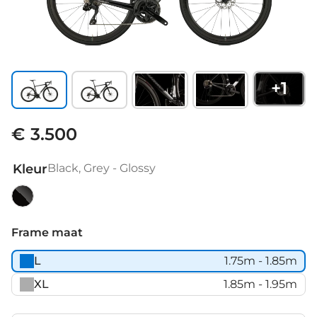
+
1
€ 3.500
Kleur
Black, Grey - Glossy
Black,
Grey
Frame maat
-
L
1.75m - 1.85m
Glossy
XL
1.85m - 1.95m