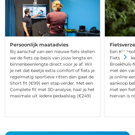
Persoonlijk maatadvies
Fietsverz
Bij aanschaf van een nieuwe fiets stellen
Een Kingpol
we de fiets op basis van jouw lengte en
Fietsverzeke
binnenbeenlengte direct voor je af. Wil
Broekhuis-f
je net dat beetje extra comfort of fiets je
met één va
regelmatig sportieve ritten dan gaat de
je online ee
Short fit (€99) een stap verder. Met een
aankoop bel
Complete fit met 3D-analyse, haal je het
met een fiet
maximale uit iedere pedaalslag (€249).
hiervan is ni