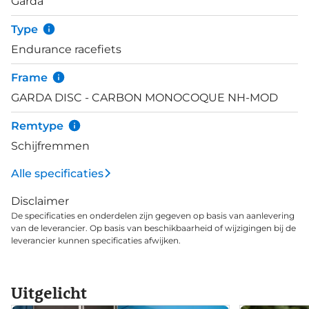
Garda
en wordt geleverd met Vittoria Zaffiro banden met
een comfortabele 28mm breedte.
Type
Endurance racefiets
Frame
GARDA DISC - CARBON MONOCOQUE NH-MOD
Remtype
Schijfremmen
Alle specificaties
Disclaimer
De specificaties en onderdelen zijn gegeven op basis van aanlevering
van de leverancier. Op basis van beschikbaarheid of wijzigingen bij de
leverancier kunnen specificaties afwijken.
Uitgelicht