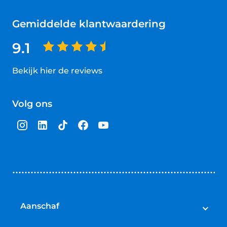
Gemiddelde klantwaardering
9.1
Bekijk hier de reviews
4.5
van
Volg ons
5
sterren
Aanschaf