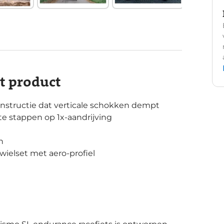
it product
structie dat verticale schokken dempt
te stappen op 1x-aandrijving
n
ielset met aero-profiel