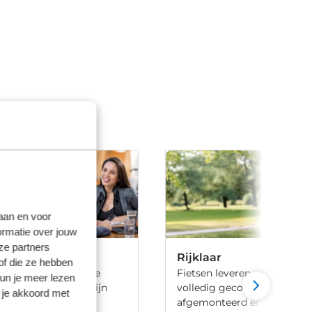
laan en voor
ormatie over jouw
ze partners
Rijklaar
of die ze hebben
 ben je aan het goede
Fietsen leveren we 100% rijk
kun je meer lezen
iets te leasen. Wij zijn
volledig gecontroleerd, va
 je akkoord met
ij meerdere lease
afgemonteerd en voorzien 