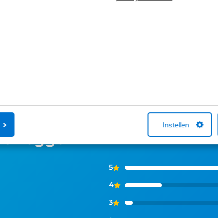
met één van onze medewerkers. Kocht
maatschappij
je online een fiets bij Broekhuis? Na je
Fiets van de Z
aankoop bellen we je altijd om te
vragen over he
helpen met een fietsverzekering. Het
Neem gerust c
afsluiten hiervan is niet verplicht.
Instellen
ns zeggen
5
4
3