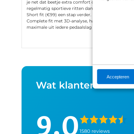
je net dat beetje extra comfort of fiets je
regelmatig sportieve ritten dan gaat de
Short fit (€99) een stap verder. Met een
Complete fit met 3D-analyse, haal je het
maximale uit iedere pedaalslag (€249).
Accepteren
Wat klanten over o
9,0
1580 reviews