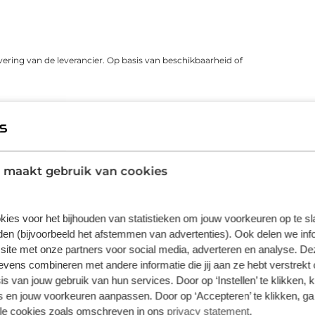
vering van de leverancier. Op basis van beschikbaarheid of
 maakt gebruik van cookies
kies voor het bijhouden van statistieken om jouw voorkeuren op te s
en (bijvoorbeeld het afstemmen van advertenties). Ook delen we inf
site met onze partners voor social media, adverteren en analyse. De
Fietsverzekering
Fietslease
ens combineren met andere informatie die jij aan ze hebt verstrekt 
Een Kingpolis voor Broekhuis
Bij Broekhuis
s van jouw gebruik van hun services. Door op ‘Instellen’ te klikken, 
Fietsverzekering sluit je af in één van de
adres om een f
 en jouw voorkeuren aanpassen. Door op ‘Accepteren’ te klikken, ga
Broekhuis-fietsenwinkels of telefonisch
aangesloten b
lle cookies zoals omschreven in ons
privacy statement
.