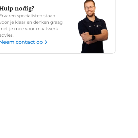
Hulp nodig?
Ervaren specialisten staan
voor je klaar en denken graag
met je mee voor maatwerk
advies.
Neem contact op