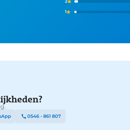
2
1
ijkheden?
g.
sApp
0546 - 861 807