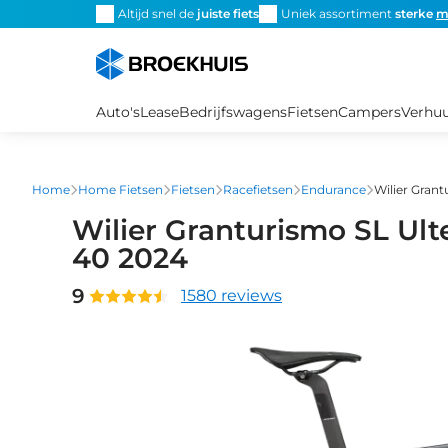
Overslaan
Altijd snel de
juiste fiets
Uniek assortiment
sterke
m
en
naar
de
inhoud
Auto's
Lease
Bedrijfswagens
Fietsen
Campers
Verhu
gaan
Home
Home Fietsen
Fietsen
Racefietsen
Endurance
Wilier Gran
Wilier Granturismo SL Ul
40 2024
9
1580 reviews