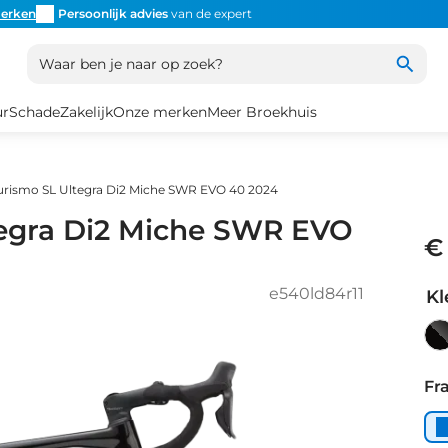
erken
Persoonlijk advies
van de expert
Inruil
altijd mogelijk
Altijd
Waar ben je naar op zoek?
ur
Schade
Zakelijk
Onze merken
Meer Broekhuis
turismo SL Ultegra Di2 Miche SWR EVO 40 2024
tegra Di2 Miche SWR EVO
€
e540ld84r11
Kl
Bl
Sil
Fr
Gl