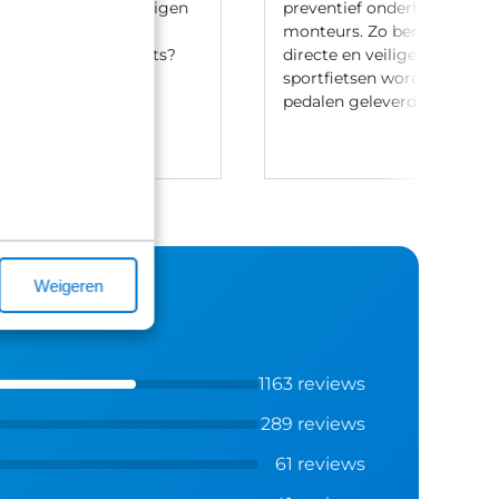
en en hebben onze eigen
preventief onderhoud door
aak-regeling. Heb je
monteurs. Zo ben je verzek
t leasen van een fiets?
directe en veilige ritten. Let
ontact met ons op.
sportfietsen worden meesta
pedalen geleverd.
Weigeren
1163 reviews
289 reviews
61 reviews