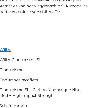
 prestaties van het vlaggenschip SLR-model te
tje en enkele verschillen. De
n af te leggen en verticale schokken te
erbrenging en responsiviteit. Anders dan
8mm bandenspeling (SLR: 32mm). Het SL-
van innovatie, comfort en praktisch
at je eenvoudig kan overstappen op een 1x-
Wilier
jn aerodynamisch geoptimaliseerd en zijn
Wilier Granturismo SL
even de details van dit model.
Granturismo
Endurance racefiets
Granturismo SL - Carbon Monocoque Nhu
Mod + High Impact Strenght
Schijfremmen