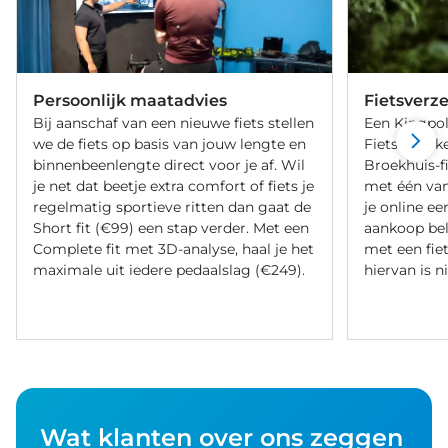
Persoonlijk maatadvies
Fietsverz
Bij aanschaf van een nieuwe fiets stellen
Een Kingpol
we de fiets op basis van jouw lengte en
Fietsverzeke
binnenbeenlengte direct voor je af. Wil
Broekhuis-f
je net dat beetje extra comfort of fiets je
met één va
regelmatig sportieve ritten dan gaat de
je online ee
Short fit (€99) een stap verder. Met een
aankoop bel
Complete fit met 3D-analyse, haal je het
met een fiet
maximale uit iedere pedaalslag (€249).
hiervan is ni
Wat klanten over ons zeggen