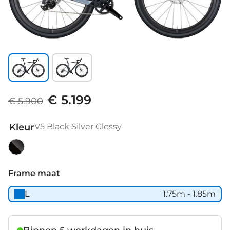
€ 5.199
€ 5.900
Kleur
V5 Black Silver Glossy
V5
Black
Frame maat
Silver
L
1.75m - 1.85m
Glossy