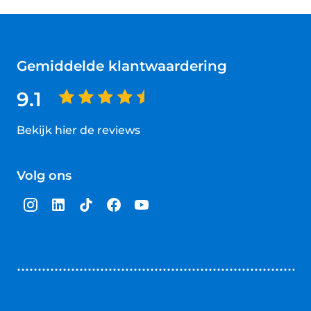
Gemiddelde klantwaardering
9.1
Bekijk hier de reviews
4.5
van
Volg ons
5
sterren