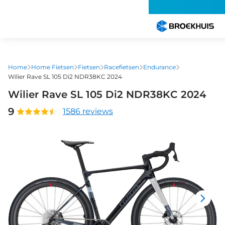
Overslaan
en
naar
de
inhoud
gaan
Home
Home Fietsen
Fietsen
Racefietsen
Endurance
Wilier Rave SL 105 Di2 NDR38KC 2024
Wilier Rave SL 105 Di2 NDR38KC 2024
9
1586 reviews