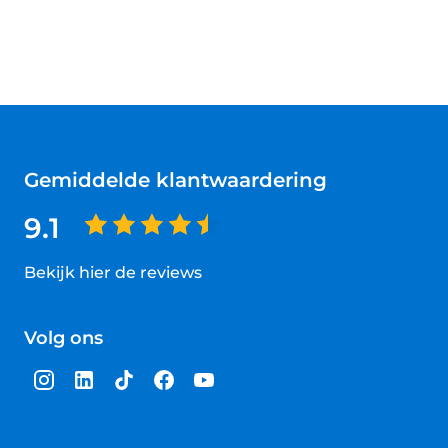
Gemiddelde klantwaardering
9.1
Bekijk hier de reviews
4.5
van
Volg ons
5
sterren