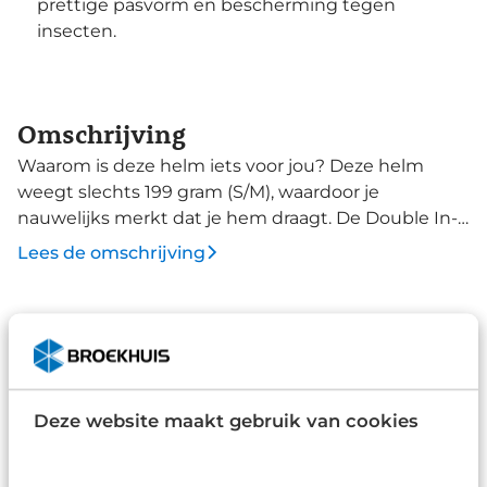
prettige pasvorm en bescherming tegen
insecten.
Omschrijving
Waarom is deze helm iets voor jou? Deze helm
weegt slechts 199 gram (S/M), waardoor je
nauwelijks merkt dat je hem draagt. De Double In-
Mold constructie, waarbij de harde buitenschaal
Lees de omschrijving
met het EPS-binnenwerk is versmolten, versterkt
de helm op cruciale punten en draagt bij aan de
veiligheid. De Tesoro voldoet aan de EN1078 norm,
Specificaties
de Europese veiligheidsstandaard voor
Merk
fietshelmen. Reflecterende details aan de
achterkant verbeteren de zichtbaarheid in het
Agu
Deze website maakt gebruik van cookies
verkeer. Met maar liefst 24 ventilatiegaten biedt de
Type
Tesoro een uitstekende luchtstroom, waardoor je
Race fietshelm
hoofd koel blijft, zelfs tijdens intensieve