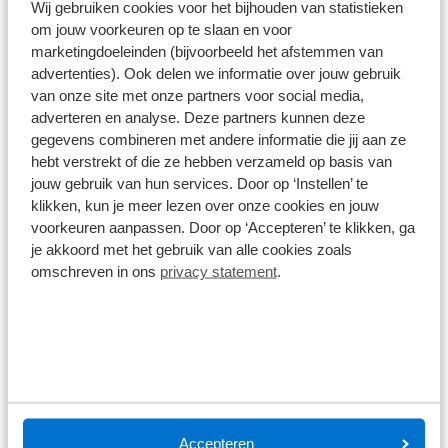
Wij gebruiken cookies voor het bijhouden van statistieken
inspanningen. De comfort padding uit één stuk,
om jouw voorkeuren op te slaan en voor
Alle specificaties
inclusief een geïntegreerd insectennet, zorgt voor
marketingdoeleinden (bijvoorbeeld het afstemmen van
een prettige pasvorm en beschermt tegen
Disclaimer
advertenties). Ook delen we informatie over jouw gebruik
ongewenste insecten. Het Direct-Dial 2
De specificaties en onderdelen zijn gegeven op basis van aanlevering
van onze site met onze partners voor social media,
van de leverancier. Op basis van beschikbaarheid of wijzigingen bij de
instelsysteem maakt het mogelijk om de helm met
adverteren en analyse. Deze partners kunnen deze
leverancier kunnen specificaties afwijken.
een simpele handomdraai perfect aan te passen
gegevens combineren met andere informatie die jij aan ze
aan zowel de omtrek als de hoogte van je hoofd.
hebt verstrekt of die ze hebben verzameld op basis van
jouw gebruik van hun services. Door op ‘Instellen’ te
klikken, kun je meer lezen over onze cookies en jouw
voorkeuren aanpassen. Door op ‘Accepteren’ te klikken, ga
Wat klanten over ons zeggen
je akkoord met het gebruik van alle cookies zoals
omschreven in ons
privacy statement
.
9,0
1586 reviews
1168 reviews
5
290 reviews
4
Accepteren