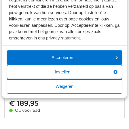
Op voorraad
hebt verstrekt of die ze hebben verzameld op basis van
1
/
14
jouw gebruik van hun services. Door op ‘Instellen’ te
klikken, kun je meer lezen over onze cookies en jouw
voorkeuren aanpassen. Door op ‘Accepteren’ te klikken, ga
Castelli Perfetto RoS 2 Fietsjas Heren
je akkoord met het gebruik van alle cookies zoals
omschreven in ons
privacy statement
.
€ 145,95
Op voorraad
Accepteren
1
/
9
Instellen
Assos Mille GTS Spring Fall C2
Fietsjas Heren
Weigeren
€ 189,95
Op voorraad