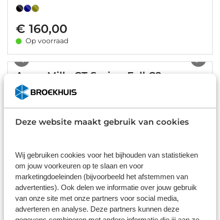
€ 160,00
Op voorraad
1
/
16
Assos Mille GT Spring Fall C2
Fietsshirt Lange Mouw Heren
€ 139,95
Deze website maakt gebruik van cookies
Op voorraad
1
/
9
Wij gebruiken cookies voor het bijhouden van statistieken
om jouw voorkeuren op te slaan en voor
Assos Mille GT Spring Fall LS C2
marketingdoeleinden (bijvoorbeeld het afstemmen van
Fietsshirt Lange Mouw Heren
advertenties). Ook delen we informatie over jouw gebruik
van onze site met onze partners voor social media,
adverteren en analyse. Deze partners kunnen deze
€ 180,00
gegevens combineren met andere informatie die jij aan ze