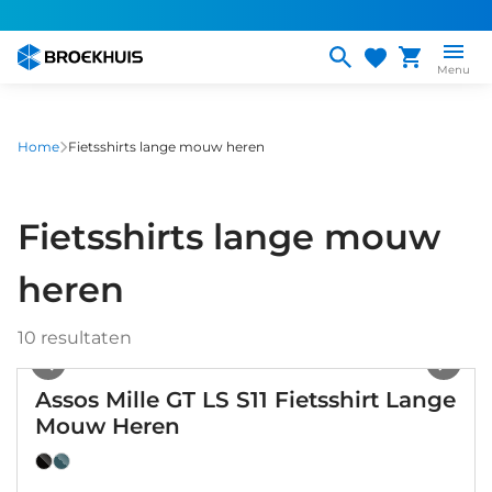
Overslaan
en
naar
Menu
de
inhoud
gaan
Home
Fietsshirts lange mouw heren
Fietsshirts lange mouw
heren
10
resultaten
1
/
18
Assos Mille GT LS S11 Fietsshirt Lange
Mouw Heren