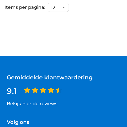
Items per pagina:
Gemiddelde klantwaardering
9.1
Bekijk hier de reviews
4.5
van
Volg ons
5