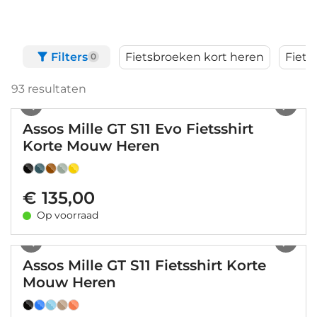
Filters
Fietsbroeken kort heren
Fiets
0
93
resultaten
1
/
41
Assos Mille GT S11 Evo Fietsshirt
Korte Mouw Heren
€ 135,00
Op voorraad
1
/
44
Assos Mille GT S11 Fietsshirt Korte
Mouw Heren