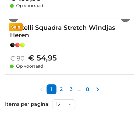
Op voorraad
1
/
22
Castelli Squadra Stretch Windjas
Sale
Heren
€ 54,95
€ 80
Op voorraad
1
2
3
...
8
Items per pagina: