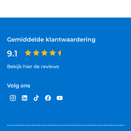
Gemiddelde klantwaardering
9.1
Bekijk hier de reviews
4.5
van
Volg ons
5
sterren