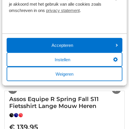
je akkoord met het gebruik van alle cookies zoals
omschreven in ons
privacy statement
.
€ 250,00
Op voorraad
1
/
9
Assos Mille GT C2 Fietsbroek Kort
Accepteren
Heren
Instellen
€ 145,00
Weigeren
Op voorraad
1
/
21
Assos Equipe R Spring Fall S11
Fietsshirt Lange Mouw Heren
€ 139,95