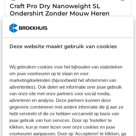
Craft Pro Dry Nanoweight SL
Ondershirt Zonder Mouw Heren
€ 44,95
Op voorraad
Deze website maakt gebruik van cookies
1
/
10
Castelli Entrata Thermal Fietsshirt
Wij gebruiken cookies voor het bijhouden van statistieken
Lange Mouw Heren
om jouw voorkeuren op te slaan en voor
marketingdoeleinden (bijvoorbeeld het afstemmen van
advertenties). Ook delen we informatie over jouw gebruik
€ 69,95
van onze site met onze partners voor social media,
adverteren en analyse. Deze partners kunnen deze
Op voorraad
gegevens combineren met andere informatie die jij aan ze
1
/
10
hebt verstrekt of die ze hebben verzameld op basis van
jouw gebruik van hun services. Door op ‘Instellen’ te
Assos Equipe RS Long S11 Fietsbroek
klikken, kun je meer lezen over onze cookies en jouw
Kort Heren
voorkeuren aanpassen. Door op ‘Accepteren’ te klikken, ga