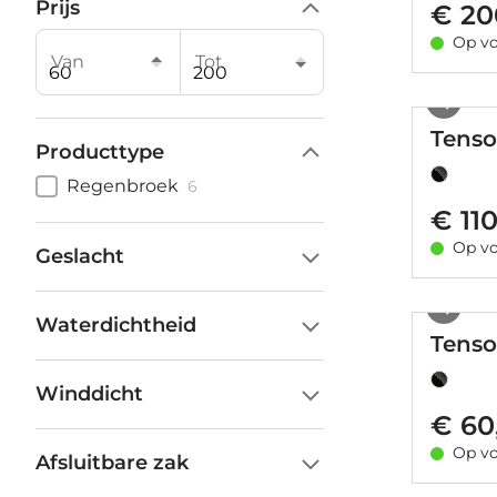
Prijs
€ 20
Op vo
Van
Tot
Tenso
Producttype
Regenbroek
6
€ 11
Op vo
Geslacht
Waterdichtheid
Tens
Winddicht
€ 60
Op vo
Afsluitbare zak