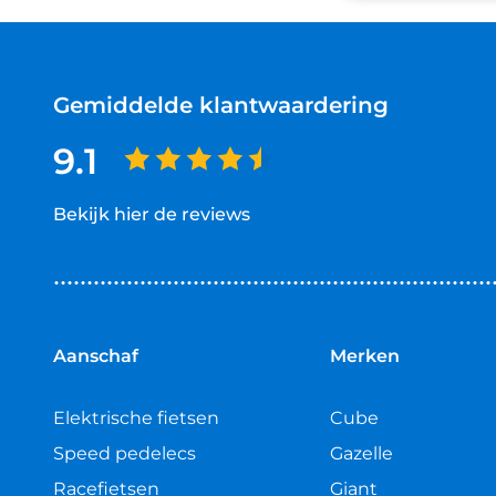
Gemiddelde klantwaardering
9.1
Bekijk hier de reviews
4.5
van
5
sterren
Aanschaf
Merken
Elektrische fietsen
Cube
Speed pedelecs
Gazelle
Racefietsen
Giant