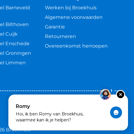
el Barneveld
Werken bij Broekhuis
Algemene voorwaarden
el Bilthoven
Garantie
el Cuijk
Retourneren
el Enschede
Overeenkomst herroepen
el Groningen
kel Limmen
1
Romy
Hoi, ik ben Romy van Broekhuis,
waarmee kan ik je helpen?
26 Broekhuis