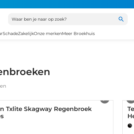
Waar ben je naar op zoek?
ur
Schade
Zakelijk
Onze merken
Meer Broekhuis
enbroeken
ten
1
/
6
n Txlite Skagway Regenbroek
T
s
H