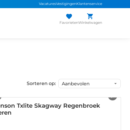
Vacatures
Vestigingen
Klantenservice
Favorieten
Winkelwagen
Sorteren op:
1
/
6
enson Txlite Skagway Regenbroek
eren