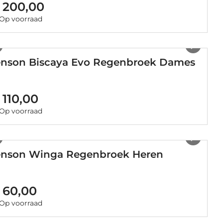
 200,00
Op voorraad
1
/
5
enson Biscaya Evo Regenbroek Dames
 110,00
Op voorraad
1
/
4
enson Winga Regenbroek Heren
 60,00
Op voorraad