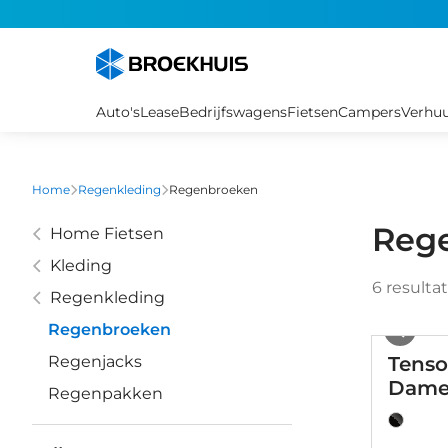
Overslaan
en
naar
de
inhoud
Auto's
Lease
Bedrijfswagens
Fietsen
Campers
Verhu
gaan
Home
Regenkleding
Regenbroeken
Reg
Home Fietsen
Kleding
6
resulta
Regenkleding
Regenbroeken
Regenjacks
Tenso
Dame
Regenpakken