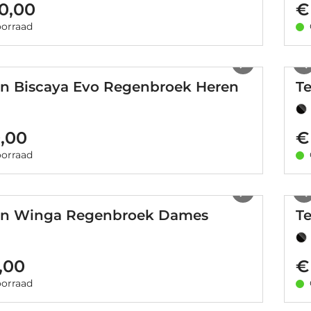
0,00
€
orraad
1
/
6
n Biscaya Evo Regenbroek Heren
T
0,00
€
orraad
1
/
5
on Winga Regenbroek Dames
T
,00
€
orraad