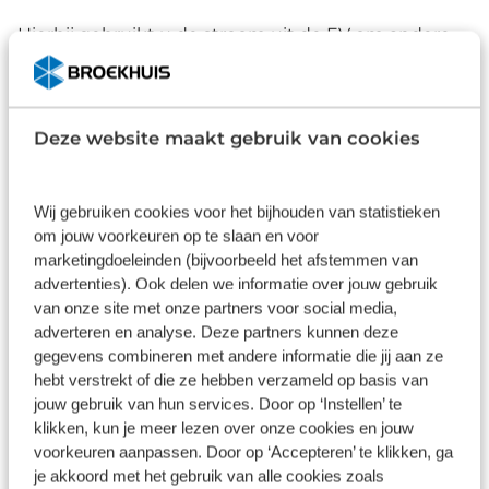
Hierbij gebruikt u de stroom uit de EV om andere
apparaten of voertuigen van stroom te voorzien. Dit
kan handig zijn als je bijvoorbeeld op vakantie gaat
en je laptop of koelbox wilt opladen, of als je een
Deze website maakt gebruik van cookies
andere elektrische auto wilt helpen die met een
lege accu staat.
Wij gebruiken cookies voor het bijhouden van statistieken
om jouw voorkeuren op te slaan en voor
marketingdoeleinden (bijvoorbeeld het afstemmen van
advertenties). Ook delen we informatie over jouw gebruik
van onze site met onze partners voor social media,
adverteren en analyse. Deze partners kunnen deze
gegevens combineren met andere informatie die jij aan ze
hebt verstrekt of die ze hebben verzameld op basis van
jouw gebruik van hun services. Door op ‘Instellen’ te
klikken, kun je meer lezen over onze cookies en jouw
voorkeuren aanpassen. Door op ‘Accepteren’ te klikken, ga
je akkoord met het gebruik van alle cookies zoals