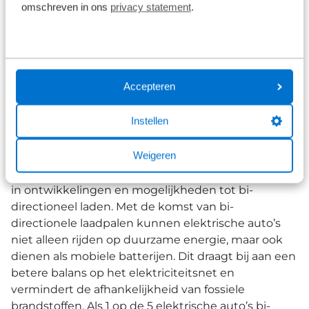
omschreven in ons
privacy statement
.
Hoe ziet de toekomst eruit?
Accepteren
Instellen
De Nederlandse overheid heeft op dit moment een
‘pilot’ lopen als het gaat om bi-directioneel laden.
Weigeren
Dit houdt in dat ons land als één van de eersten bi-
directioneel laden uittest en loopt daarom voorop
in ontwikkelingen en mogelijkheden tot bi-
directioneel laden. Met de komst van bi-
directionele laadpalen kunnen elektrische auto’s
niet alleen rijden op duurzame energie, maar ook
dienen als mobiele batterijen. Dit draagt bij aan een
betere balans op het elektriciteitsnet en
vermindert de afhankelijkheid van fossiele
brandstoffen. Als 1 op de 5 elektrische auto’s bi-