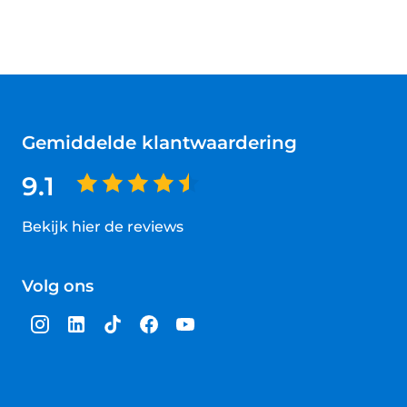
Gemiddelde klantwaardering
9.1
Bekijk hier de reviews
4.5
van
Volg ons
5
sterren