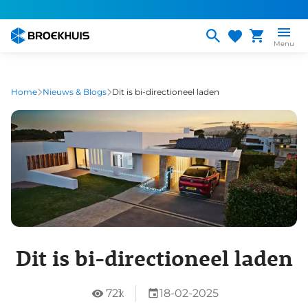
Overslaan
en
naar
Menu
de
inhoud
gaan
Home
Nieuws & Blogs
Dit is bi-directioneel laden
Dit is bi-directioneel laden
721
x
18-02-2025