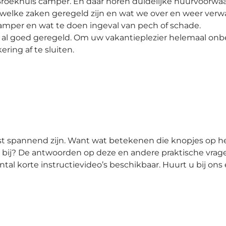
Broekhuis camper. En daar horen duidelijke huurvoorwa
et welke zaken geregeld zijn en wat we over en weer verw
amper en wat te doen ingeval van pech of schade.
is al goed geregeld. Om uw vakantieplezier helemaal on
ring af te sluiten.
st spannend zijn. Want wat betekenen die knopjes op h
 bij? De antwoorden op deze en andere praktische vragen
al korte instructievideo’s beschikbaar. Huurt u bij on
!