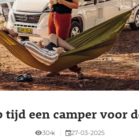
 tijd een camper voor 
304
x
27-03-2025