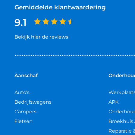
Gemiddelde klantwaardering
9.1
Bekijk hier de reviews
4.5
van
5
sterren
Aanschaf
Onderhoud
Auto's
Werkplaat
Bedrijfswagens
APK
Campers
Onderhou
Fietsen
Broekhuis 
Reparatie 