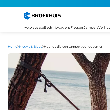
Overslaan
en
naar
de
inhoud
Auto's
Lease
Bedrijfswagens
Fietsen
Campers
Verhu
gaan
Home
Nieuws & Blogs
Huur op tijd een camper voor de zomer