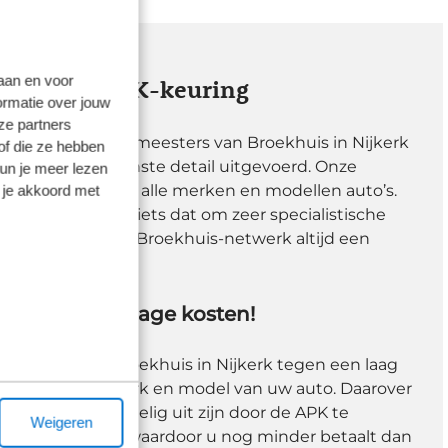
laan en voor
rken een APK-keuring
ormatie over jouw
ze partners
oor de APK-keurmeesters van Broekhuis in Nijkerk
of die ze hebben
oog voor het kleinste detail uitgevoerd. Onze
kun je meer lezen
te ervaring met alle merken en modellen auto’s.
 je akkoord met
de APK-keuring iets dat om zeer specialistische
 binnen het grote Broekhuis-netwerk altijd een
t kan tegen lage kosten!
euring
kan bij Broekhuis in Nijkerk tegen een laag
hangt af van het merk en model van uw auto. Daarover
kunt extra voordelig uit zijn door de APK te
Weigeren
erhoudsbeurt, waardoor u nog minder betaalt dan