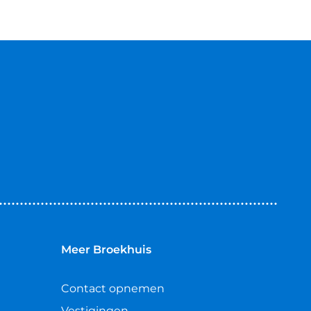
g zonder APK.
raak
Meer Broekhuis
Contact opnemen
Vestigingen