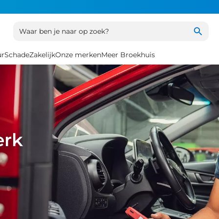
Waar ben je naar op zoek?
ur
Schade
Zakelijk
Onze merken
Meer Broekhuis
erk