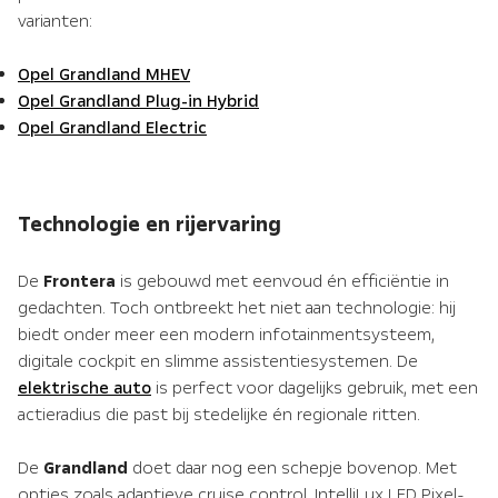
varianten:
Opel Grandland MHEV
Opel Grandland Plug-in Hybrid
Opel Grandland Electric
Technologie en rijervaring
De
Frontera
is gebouwd met eenvoud én efficiëntie in
gedachten. Toch ontbreekt het niet aan technologie: hij
biedt onder meer een modern infotainmentsysteem,
digitale cockpit en slimme assistentiesystemen. De
elektrische auto
is perfect voor dagelijks gebruik, met een
actieradius die past bij stedelijke én regionale ritten.
De
Grandland
doet daar nog een schepje bovenop. Met
opties zoals adaptieve cruise control, IntelliLux LED Pixel-