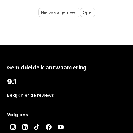
Nieuws algemeen
Opel
Gemiddelde klantwaardering
9.1
Bekijk hier de reviews
4.5
van
Volg ons
5
sterren