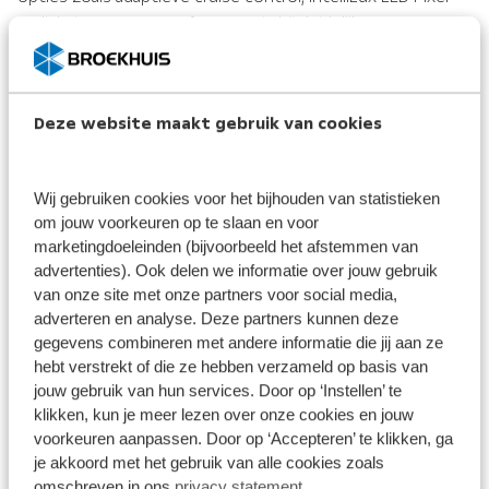
verlichting en een 360° camera, is hij duidelijk
gepositioneerd in het hogere SUV-segment. Ook het
infotainmentsysteem is uitgebreider, met spraakbediening
en meer personalisatiemogelijkheden.
Deze website maakt gebruik van cookies
Met de nieuwe Frontera biedt Opel een mooie toevoeging
Wij gebruiken cookies voor het bijhouden van statistieken
aan het SUV-segment, waar de robuuste auto plaats biedt
om jouw voorkeuren op te slaan en voor
voor 5 personen of zelfs 7 personen!
marketingdoeleinden (bijvoorbeeld het afstemmen van
advertenties). Ook delen we informatie over jouw gebruik
van onze site met onze partners voor social media,
— Akshay Parbhoe, Verkoopadviseur Broekhuis Opel
adverteren en analyse. Deze partners kunnen deze
Lelystad
gegevens combineren met andere informatie die jij aan ze
hebt verstrekt of die ze hebben verzameld op basis van
jouw gebruik van hun services. Door op ‘Instellen’ te
klikken, kun je meer lezen over onze cookies en jouw
Ruimte en flexibiliteit
voorkeuren aanpassen. Door op ‘Accepteren’ te klikken, ga
je akkoord met het gebruik van alle cookies zoals
De
Frontera
is verrassend ruim voor zijn segment en biedt
omschreven in ons
privacy statement
.