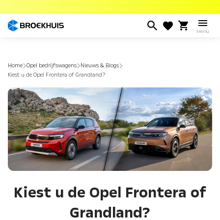
Overslaan
en
naar
Menu
de
inhoud
gaan
Home
Opel bedrijfswagens
Nieuws & Blogs
Kiest u de Opel Frontera of Grandland?
Kiest u de Opel Frontera of
Grandland?