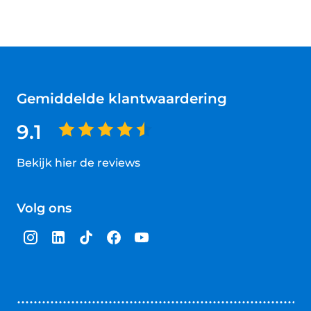
Gemiddelde klantwaardering
9.1
Bekijk hier de reviews
4.5
van
Volg ons
5
sterren