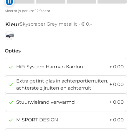
Meerprijs per km 12.9 cent
Kleur
Skyscraper Grey metallic · € 0,-
Skyscraper
Grey
Opties
metallic
HiFi System Harman Kardon
+
0,00
Extra getint glas in achterportierruiten,
+
0,00
achterste zijruiten en achterruit
Stuurwielrand verwarmd
+
0,00
M SPORT DESIGN
+
0,00