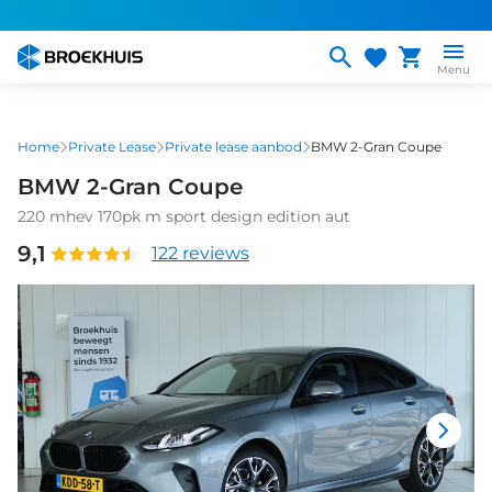
Overslaan
en
naar
Menu
de
inhoud
gaan
Home
Private Lease
Private lease aanbod
BMW 2-Gran Coupe
BMW 2-Gran Coupe
220 mhev 170pk m sport design edition aut
9,1
122 reviews