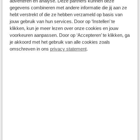
adverteren en analyse. Deze partners kunnen deze
gegevens combineren met andere informatie die jij aan ze
hebt verstrekt of die ze hebben verzameld op basis van
jouw gebruik van hun services. Door op ‘Instellen’ te
Onderhoud
klikken, kun je meer lezen over onze cookies en jouw
voorkeuren aanpassen. Door op ‘Accepteren’ te klikken, ga
De auto toe aan onderhoud? Ga naar uw
je akkoord met het gebruik van alle cookies zoals
dichtstbijzijnde (Broekhuis) merkdealer voor
omschreven in ons
privacy statement
.
onderhoud en meld dat de auto eigendom is van
Broekhuis Lease. De rest regelen wij voor u!
Schade
Broekhuis heeft 16 autoschade bedrijven door
heel Nederland. Neem contact op met Broekhuis
Lease en wij regelen verder het gehele proces
voor u.