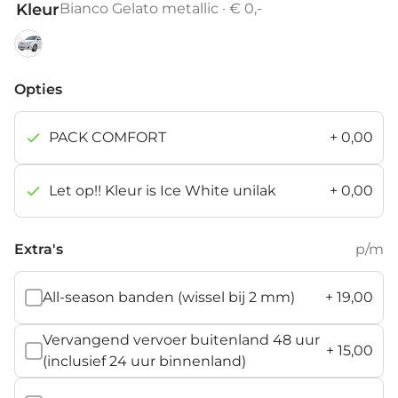
Kleur
Bianco Gelato metallic · € 0,-
Bianco
Gelato
Opties
metallic
PACK COMFORT
+
0,00
Let op!! Kleur is Ice White unilak
+
0,00
Extra's
p/m
All-season banden (wissel bij 2 mm)
+
19,00
Vervangend vervoer buitenland 48 uur
+
15,00
(inclusief 24 uur binnenland)