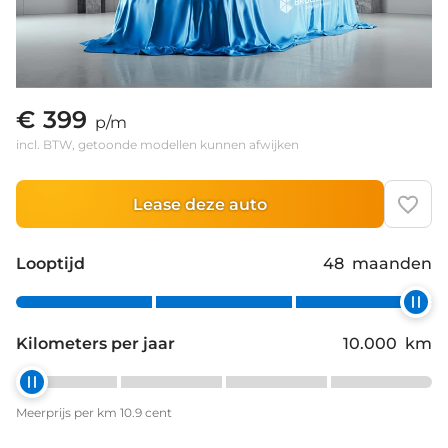
€ 399
p/m
incl. BTW, getoonde modellen kunnen afwijken
Lease deze auto
Looptijd
48
maanden
Kilometers per jaar
10.000
km
Meerprijs per km 10.9 cent