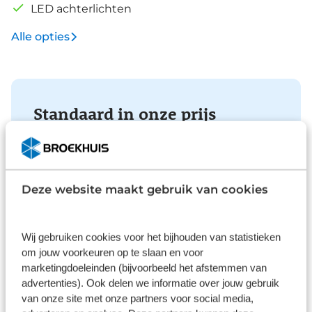
LED achterlichten
Alle opties
Standaard in onze prijs
Deze website maakt gebruik van cookies
Verzekering
Met private lease is uw auto all-risk verzekerd. De
Wij gebruiken cookies voor het bijhouden van statistieken
verzekering is van toepassing in alle landen die op
om jouw voorkeuren op te slaan en voor
de groene kaart worden vermeld. Bij niet
marketingdoeleinden (bijvoorbeeld het afstemmen van
verhaalbare schade betaalt u alleen uw eigen
advertenties). Ook delen we informatie over jouw gebruik
risico.
van onze site met onze partners voor social media,