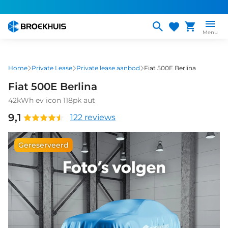
Overslaan
en
naar
Menu
de
inhoud
gaan
Home
Private Lease
Private lease aanbod
Fiat 500E Berlina
Fiat 500E Berlina
42kWh ev icon 118pk aut
9,1
122 reviews
Gereserveerd