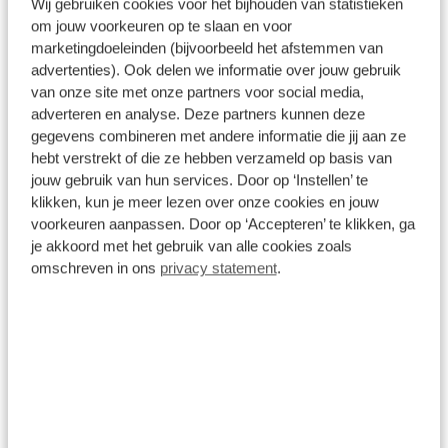
Wij gebruiken cookies voor het bijhouden van statistieken
om jouw voorkeuren op te slaan en voor
marketingdoeleinden (bijvoorbeeld het afstemmen van
advertenties). Ook delen we informatie over jouw gebruik
van onze site met onze partners voor social media,
Verzekering
adverteren en analyse. Deze partners kunnen deze
Met private lease is uw auto all-risk verzekerd. De
gegevens combineren met andere informatie die jij aan ze
verzekering is van toepassing in alle landen die op
hebt verstrekt of die ze hebben verzameld op basis van
de groene kaart worden vermeld. Bij niet
jouw gebruik van hun services. Door op ‘Instellen’ te
verhaalbare schade betaalt u alleen uw eigen
klikken, kun je meer lezen over onze cookies en jouw
risico.
voorkeuren aanpassen. Door op ‘Accepteren’ te klikken, ga
je akkoord met het gebruik van alle cookies zoals
omschreven in ons
privacy statement
.
Onderhoud
De auto toe aan onderhoud? Ga naar uw
dichtstbijzijnde (Broekhuis) merkdealer voor
onderhoud en meld dat de auto eigendom is van
Broekhuis Lease. De rest regelen wij voor u!