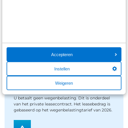
Schade
Broekhuis heeft 16 autoschade bedrijven door
heel Nederland. Neem contact op met Broekhuis
Lease en wij regelen verder het gehele proces
Accepteren
voor u.
Instellen
Weigeren
Belasting
U betaalt geen wegenbelasting. Dit is onderdeel
van het private leasecontract. Het leasebedrag is
gebaseerd op het wegenbelastingtarief van 2026.