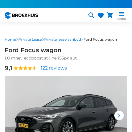
Overslaan
en
naar
Menu
de
inhoud
gaan
Home
Private Lease
Private lease aanbod
Ford Focus wagon
Ford Focus wagon
1.0 mhev ecoboost st line 155pk aut
9,1
122 reviews