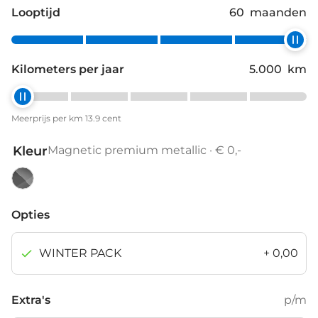
Looptijd
60
maanden
Kilometers per jaar
5.000
km
Meerprijs per km 13.9 cent
Kleur
Magnetic premium metallic · € 0,-
Magnetic
premium
Opties
metallic
WINTER PACK
+
0,00
Extra's
p/m