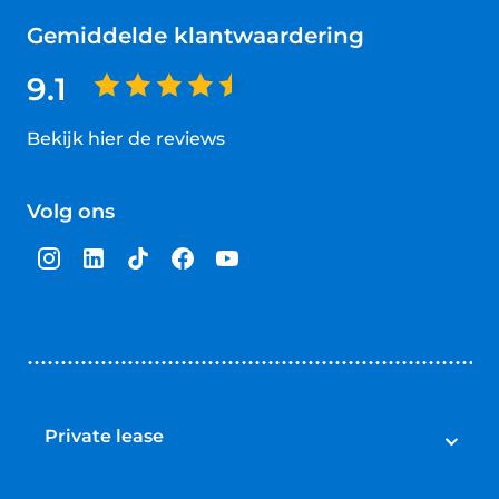
Gemiddelde klantwaardering
9.1
Bekijk hier de reviews
4.5
van
Volg ons
5
sterren
Private lease
Private lease