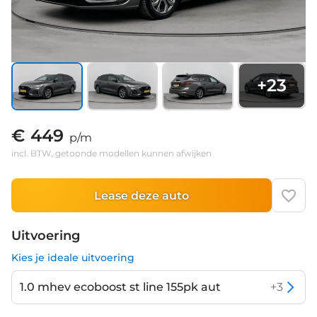
+
23
€ 449
p/m
incl. BTW, getoonde modellen kunnen afwijken
Lease deze auto
Uitvoering
Kies je ideale uitvoering
1.0 mhev ecoboost st line 155pk aut
+
3