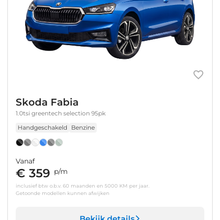
Skoda Fabia
1.0tsi greentech selection 95pk
Handgeschakeld
Benzine
Vanaf
€ 359
p/m
inclusief btw o.b.v. 60 maanden en 5000 KM per jaar.
Getoonde modellen kunnen afwijken
Bekijk details