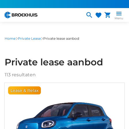
Overslaan
en
naar
Menu
de
inhoud
gaan
Home
Private Lease
Private lease aanbod
Private lease aanbod
113
resultaten
Lease & Relax