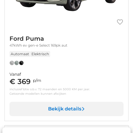
Ford Puma
47kWh ev gen-e Select 169pk aut
Automaat
Elektrisch
Vanaf
€ 369
p/m
inclusief btw o.b.v. 72 maanden en 5000 KM per jaar.
Getoonde modellen kunnen afwijken
Bekijk details