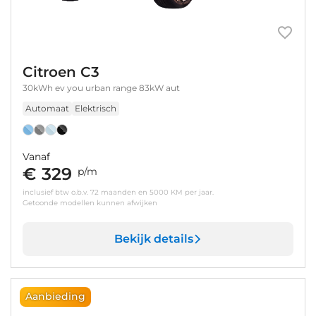
Citroen C3
30kWh ev you urban range 83kW aut
Automaat
Elektrisch
Vanaf
€ 329
p/m
inclusief btw o.b.v. 72 maanden en 5000 KM per jaar.
Getoonde modellen kunnen afwijken
Bekijk details
Aanbieding