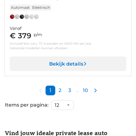
Automaat
Elektrisch
Vanaf
€ 379
p/m
inclusief btw o.b.v. 72 maanden en 5000 KM per jaar.
Getoonde modellen kunnen afwijken
Bekijk details
1
2
3
...
10
Items per pagina:
Vind jouw ideale private lease auto