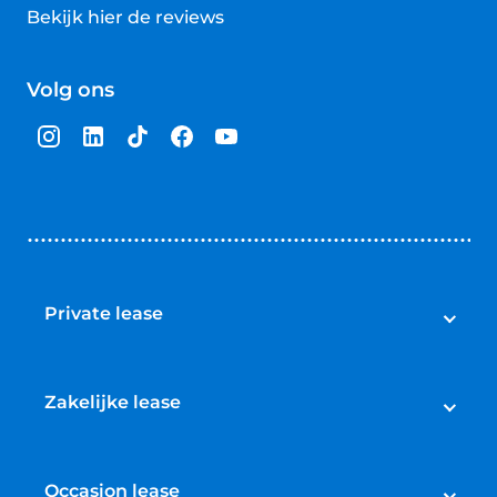
Bekijk hier de reviews
4.5
van
Volg ons
5
sterren
Private lease
Private lease
Aanbod private lease nieuw
Zakelijke lease
Aanbod private lease occasions
Zakelijke lease
Private lease elektrische auto
Aanbod zakelijke lease nieuw
Occasion lease