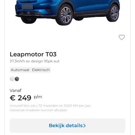
Leapmotor T03
37.3kWh ev design 95pk aut
Automaat
Elektrisch
Vanaf
€ 249
p/m
inclusief btw o.b.v. 72 maanden en 5000 KM per jaar.
Getoonde modellen kunnen afwijken
Bekijk details