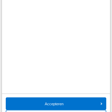
Opel Corsa
1.2t mhev GS 110pk automaat
Automaat
Benzine
Vanaf
€ 369
p/m
inclusief btw o.b.v. 72 maanden en 5000 KM per jaar.
Getoonde modellen kunnen afwijken
Bekijk details
Accepteren