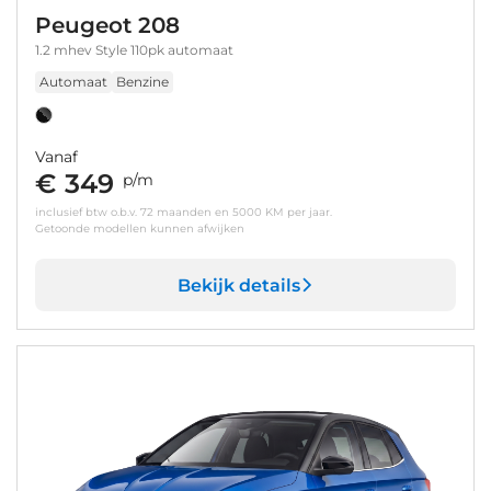
Peugeot 208
1.2 mhev Style 110pk automaat
Automaat
Benzine
Vanaf
€ 349
p/m
inclusief btw o.b.v. 72 maanden en 5000 KM per jaar.
Getoonde modellen kunnen afwijken
Bekijk details