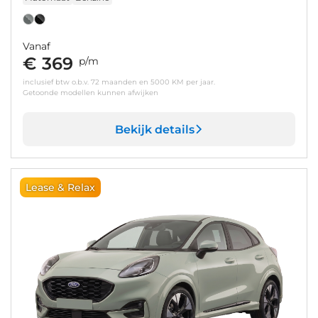
Vanaf
€ 369
p/m
inclusief btw o.b.v. 72 maanden en 5000 KM per jaar.
Getoonde modellen kunnen afwijken
Bekijk details
Lease & Relax