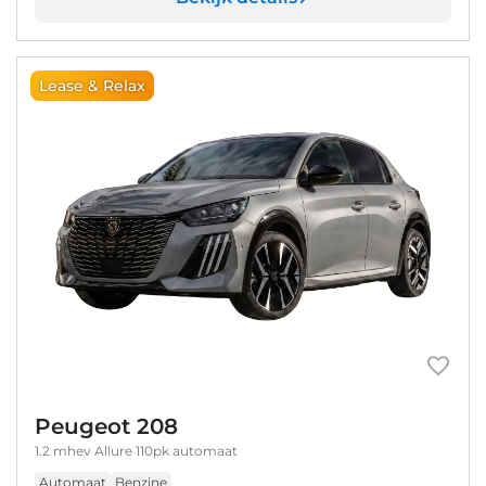
Lease & Relax
Peugeot 208
1.2 mhev Allure 110pk automaat
Automaat
Benzine