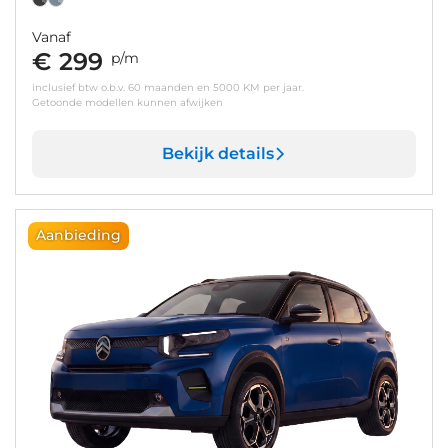
Vanaf
€ 299
p/m
inclusief btw o.b.v. 60 maanden en 5000 KM per jaar.
Getoonde modellen kunnen afwijken
Bekijk details
Aanbieding