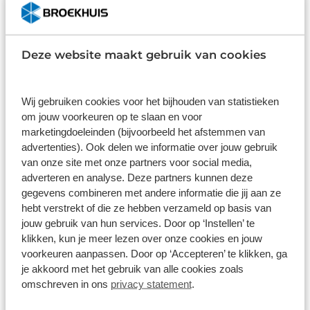
Lease & Relax
Deze website maakt gebruik van cookies
Wij gebruiken cookies voor het bijhouden van statistieken
om jouw voorkeuren op te slaan en voor
marketingdoeleinden (bijvoorbeeld het afstemmen van
advertenties). Ook delen we informatie over jouw gebruik
van onze site met onze partners voor social media,
adverteren en analyse. Deze partners kunnen deze
gegevens combineren met andere informatie die jij aan ze
hebt verstrekt of die ze hebben verzameld op basis van
Citroen C3 Aircross
jouw gebruik van hun services. Door op ‘Instellen’ te
54kWh Plus extended range 113pk aut
klikken, kun je meer lezen over onze cookies en jouw
voorkeuren aanpassen. Door op ‘Accepteren’ te klikken, ga
Automaat
Elektrisch
je akkoord met het gebruik van alle cookies zoals
omschreven in ons
privacy statement
.
Vanaf