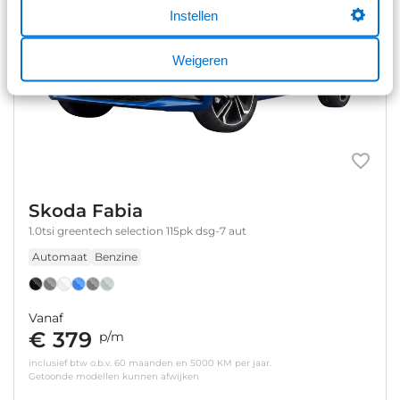
Instellen
Weigeren
Skoda Fabia
1.0tsi greentech selection 115pk dsg-7 aut
Automaat
Benzine
Vanaf
€ 379
p/m
inclusief btw o.b.v. 60 maanden en 5000 KM per jaar.
Getoonde modellen kunnen afwijken