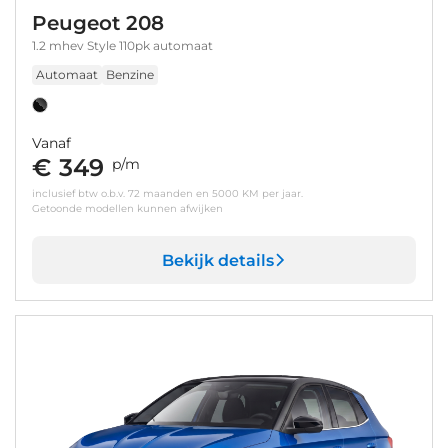
Peugeot 208
1.2 mhev Style 110pk automaat
Automaat
Benzine
Vanaf
€ 349
p/m
inclusief btw o.b.v. 72 maanden en 5000 KM per jaar.
Getoonde modellen kunnen afwijken
Bekijk details