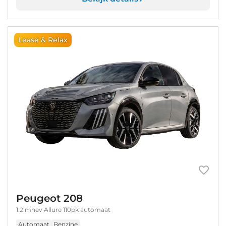
Lease & Relax
Peugeot 208
1.2 mhev Allure 110pk automaat
Automaat
Benzine