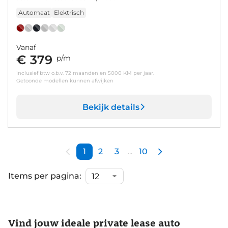
Automaat
Elektrisch
Vanaf
€ 379
p/m
inclusief btw o.b.v. 72 maanden en 5000 KM per jaar.
Getoonde modellen kunnen afwijken
Bekijk details
1
2
3
...
10
Items per pagina:
Vind jouw ideale private lease auto