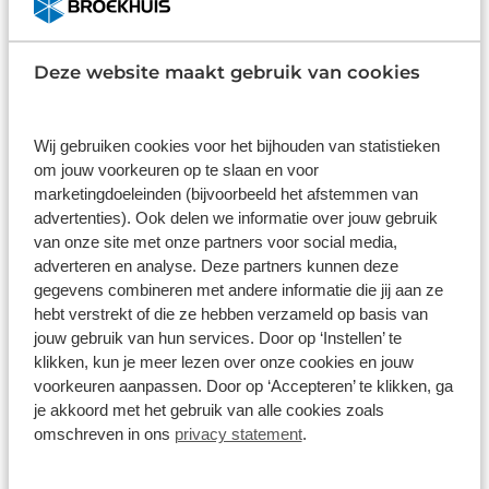
Lease & Relax
Deze website maakt gebruik van cookies
Wij gebruiken cookies voor het bijhouden van statistieken
om jouw voorkeuren op te slaan en voor
marketingdoeleinden (bijvoorbeeld het afstemmen van
advertenties). Ook delen we informatie over jouw gebruik
van onze site met onze partners voor social media,
adverteren en analyse. Deze partners kunnen deze
gegevens combineren met andere informatie die jij aan ze
hebt verstrekt of die ze hebben verzameld op basis van
jouw gebruik van hun services. Door op ‘Instellen’ te
Citroen C3 Aircross
klikken, kun je meer lezen over onze cookies en jouw
54kWh Plus extended range 113pk aut
voorkeuren aanpassen. Door op ‘Accepteren’ te klikken, ga
Automaat
Elektrisch
je akkoord met het gebruik van alle cookies zoals
omschreven in ons
privacy statement
.
Vanaf