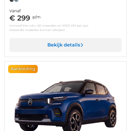
Vanaf
€ 299
p/m
inclusief btw o.b.v. 60 maanden en 5000 KM per jaar.
Getoonde modellen kunnen afwijken
Bekijk details
Aanbieding