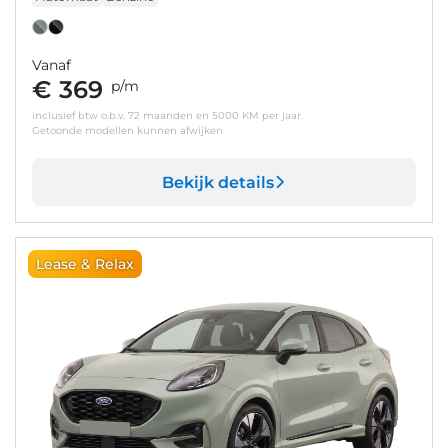
Vanaf
€ 369
p/m
inclusief btw o.b.v. 72 maanden en 5000 KM per jaar.
Getoonde modellen kunnen afwijken
Bekijk details
Lease & Relax