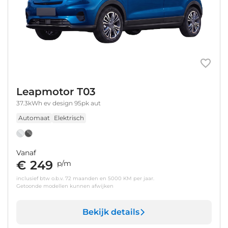
Leapmotor T03
37.3kWh ev design 95pk aut
Automaat
Elektrisch
Vanaf
€ 249
p/m
inclusief btw o.b.v. 72 maanden en 5000 KM per jaar.
Getoonde modellen kunnen afwijken
Bekijk details