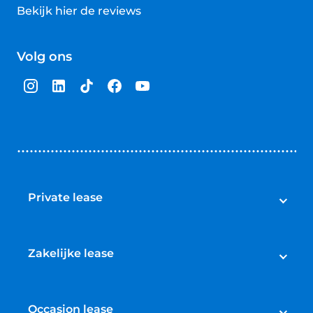
Bekijk hier de reviews
4.5
van
Volg ons
5
sterren
Private lease
Private lease
Aanbod private lease nieuw
Zakelijke lease
Aanbod private lease occasions
Zakelijke lease
Private lease elektrische auto
Aanbod zakelijke lease nieuw
Occasion lease