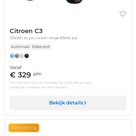
Citroen C3
30kWh ev you urban range 83kW aut
Automaat
Elektrisch
Vanaf
€ 329
p/m
inclusief btw o.b.v. 72 maanden en 5000 KM per jaar.
Getoonde modellen kunnen afwijken
Bekijk details
Aanbieding