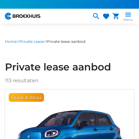
Overslaan
en
naar
Menu
de
inhoud
gaan
Home
Private Lease
Private lease aanbod
Private lease aanbod
113
resultaten
Lease & Relax