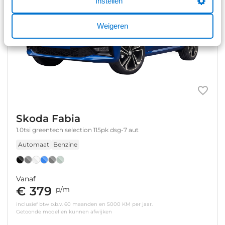
Instellen
Weigeren
Skoda Fabia
1.0tsi greentech selection 115pk dsg-7 aut
Automaat
Benzine
Vanaf
€ 379
p/m
inclusief btw o.b.v. 60 maanden en 5000 KM per jaar.
Getoonde modellen kunnen afwijken