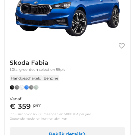
Skoda Fabia
1.0tsi greentech selection 95pk
Handgeschakeld
Benzine
Vanaf
€ 359
p/m
inclusief btw o.b.v. 60 maanden en 5000 KM per jaar.
Getoonde modellen kunnen afwijken
Bekijk details