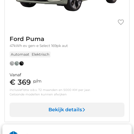
Ford Puma
47kWh ev gen-e Select 169pk aut
Automaat
Elektrisch
Vanaf
€ 369
p/m
inclusief btw o.b.v. 72 maanden en 5000 KM per jaar.
Getoonde modellen kunnen afwijken
Bekijk details