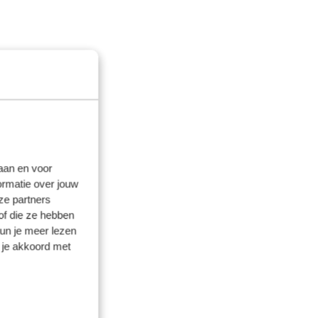
laan en voor
ormatie over jouw
ze partners
of die ze hebben
kun je meer lezen
 je akkoord met