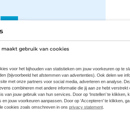
Onderhoud
 maakt gebruik van cookies
De auto toe aan onderhoud? Ga naar uw
dichtstbijzijnde (Broekhuis) merkdealer voor
onderhoud en meld dat de auto eigendom is
van Broekhuis Lease. De rest regelen wij
kies voor het bijhouden van statistieken om jouw voorkeuren op te s
voor u!
en (bijvoorbeeld het afstemmen van advertenties). Ook delen we inf
site met onze partners voor social media, adverteren en analyse. De
ens combineren met andere informatie die jij aan ze hebt verstrekt 
s van jouw gebruik van hun services. Door op ‘Instellen’ te klikken, 
 en jouw voorkeuren aanpassen. Door op ‘Accepteren’ te klikken, ga
Belasting
lle cookies zoals omschreven in ons
privacy statement
.
U betaalt geen wegenbelasting. Dit is
onderdeel van het private leasecontract. Het
leasebedrag is gebaseerd op het