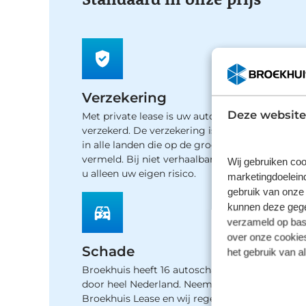
Verzekering
Deze website
Met private lease is uw auto all-risk
verzekerd. De verzekering is van toepassing
in alle landen die op de groene kaart worden
vermeld. Bij niet verhaalbare schade betaalt
Wij gebruiken coo
u alleen uw eigen risico.
marketingdoeleind
gebruik van onze 
kunnen deze gegev
verzameld op basi
over onze cookies
Schade
het gebruik van a
Broekhuis heeft 16 autoschade bedrijven
door heel Nederland. Neem contact op met
Broekhuis Lease en wij regelen verder het