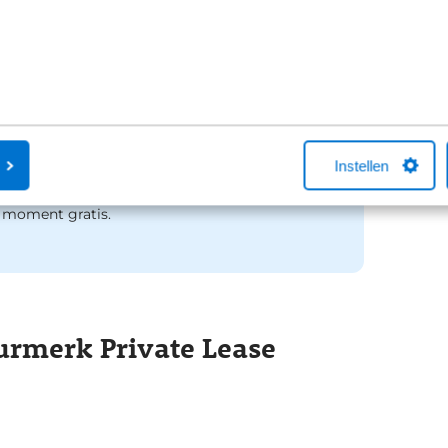
wegenbelastingtarief van 2026.
Vervangend vervoer
Staat uw auto langer dan 72 uur bij de
Instellen
garage voor onderhoud of schadeherstel?
Dan is het vervangend vervoer vanaf dat
moment gratis.
urmerk Private Lease