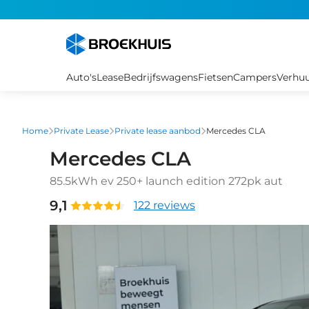
Overslaan
en
naar
de
inhoud
Auto's
Lease
Bedrijfswagens
Fietsen
Campers
Verhu
gaan
Home
Private Lease
Private lease aanbod
Mercedes CLA
Mercedes CLA
85.5kWh ev 250+ launch edition 272pk aut
9,1
122 reviews