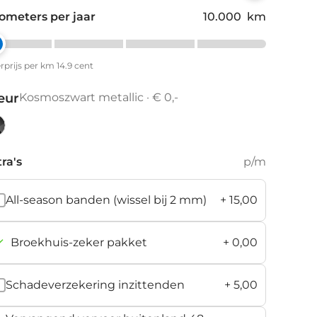
lometers per jaar
10.000
km
prijs per km 14.9 cent
eur
Kosmoszwart metallic · € 0,-
smoszwart
allic
ra's
p/m
All-season banden (wissel bij 2 mm)
+
15,00
Broekhuis-zeker pakket
+
0,00
Schadeverzekering inzittenden
+
5,00