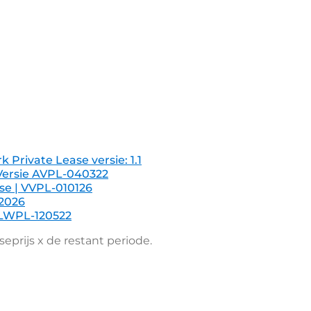
rivate Lease versie: 1.1
Versie AVPL-040322
se | VVPL-010126
42026
| LWPL-120522
prijs x de restant periode.