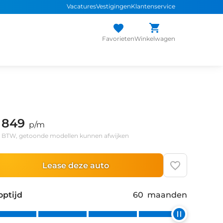
Vacatures
Vestigingen
Klantenservice
Favorieten
Winkelwagen
 849
p/m
l. BTW, getoonde modellen kunnen afwijken
Lease deze auto
optijd
60
maanden