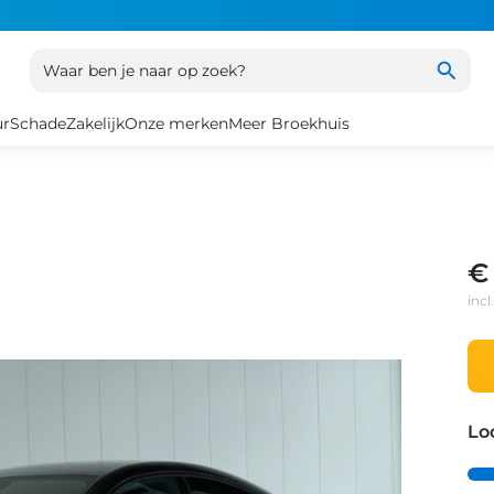
Waar ben je naar op zoek?
ur
Schade
Zakelijk
Onze merken
Meer Broekhuis
€
inc
Lo